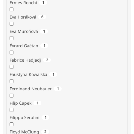
Ermes Ronchi
1
Eva Horáková
6
Eva Muroňová
1
Évrard Gaëtan
1
Fabrice Hadjadj
2
Faustyna Kowalská
1
Ferdinand Neubauer
1
Filip Čapek
1
Filippo Serafini
1
Floyd McClung
2