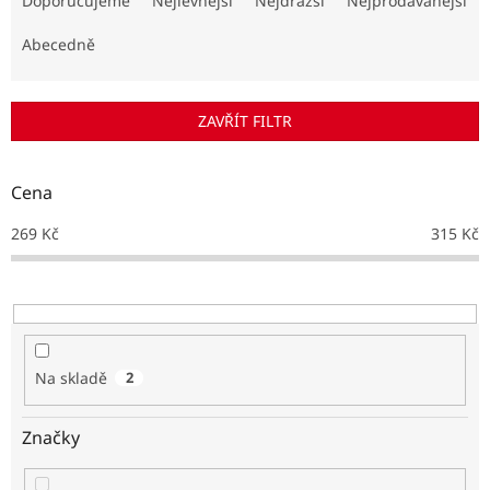
Doporučujeme
Nejlevnější
Nejdražší
Nejprodávanější
z
e
Abecedně
n
í
p
ZAVŘÍT FILTR
r
o
d
Cena
u
k
269
Kč
315
Kč
t
ů
Na skladě
2
Značky