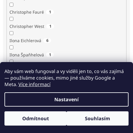
Christophe Fauré
1
Christopher West
1
Ilona Eichlerová
6
Ilona Špaňhelová
1
Ilse Sand
1
Aby vám web fungoval a vy viděli jen to, co vás zajímá
— používáme cookies, mimo jiné služby Google a
Immaculée Ilibagiza
2
Meta.
Více informací
Imrich Gazda
1
Nastavení
Ingrid Biermann
1
Odmítnout
Souhlasím
Irvin D. Yalom
3
Odběr novinek