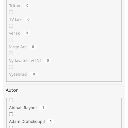
Triton
0
TV Lux
0
ver.sk
0
Virgo Art
0
Vydavatelství IN!
0
Vyšehrad
0
Autor
Abibail Rayner
1
Adam Drahokoupil
1