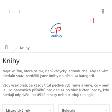
Přejít
na
obsah
NÁKUP
KOŠÍK
Domů
Knihy
Knihy
Najít knížku, která osloví, není vždycky jednoduché. Aby se vám
hledalo snáz, rozdělili jsme knihy do několika kategorií.
Vždy však platí, že každý titul pečlivě vybíráme a víme, co v něm
je. Od barevných příběhů pro děti až po hlubší čtení pro ty, kdo
hledají odpovědi na těžké otázky nebo studují teologii.
Liturgický rok
Beletrie