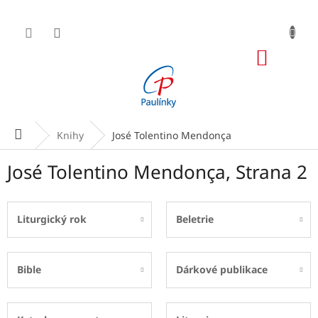
Přejít
na
obsah
NÁKUP
KOŠÍK
Domů
Knihy
José Tolentino Mendonça
José Tolentino Mendonça
, Strana 2
Liturgický rok
Beletrie
Bible
Dárkové publikace