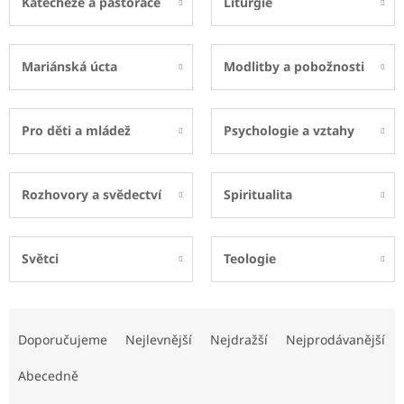
Katecheze a pastorace
Liturgie
Mariánská úcta
Modlitby a pobožnosti
Pro děti a mládež
Psychologie a vztahy
Rozhovory a svědectví
Spiritualita
Světci
Teologie
Ř
a
Doporučujeme
Nejlevnější
Nejdražší
Nejprodávanější
z
e
Abecedně
n