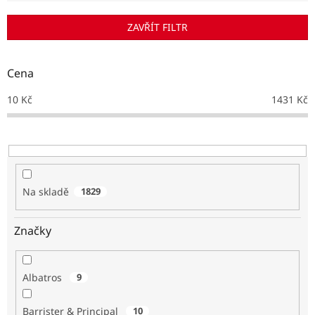
í
p
ZAVŘÍT FILTR
r
o
d
Cena
u
k
10
Kč
1431
Kč
t
ů
Na skladě
1829
Značky
Albatros
9
Barrister & Principal
10