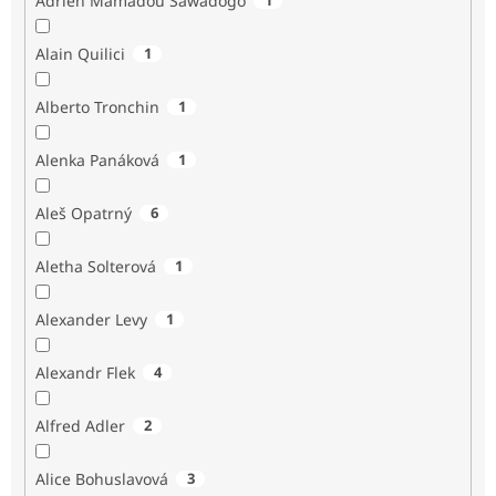
Adrien Mamadou Sawadogo
Alain Quilici
1
Alberto Tronchin
1
Alenka Panáková
1
Aleš Opatrný
6
Aletha Solterová
1
Alexander Levy
1
Alexandr Flek
4
Alfred Adler
2
Alice Bohuslavová
3