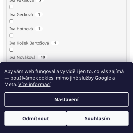
Iva Fukalová
Iva Gecková
1
Iva Hothová
1
Iva Košek Bartošová
1
Iva Nováková
10
Aby vám web fungoval a vy viděli jen to, co vás zajímá
Iva Procházková
1
— používáme cookies, mimo jiné služby Google a
Meta.
Více informací
Ivan Renč
1
Nastavení
Ivan Steiger
1
Ivana Karásková
1
Odmítnout
Souhlasím
Odběr novinek
Jack Frost
1