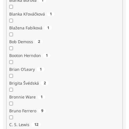
Blanka Borová
Blanka Křováčková
1
Blažena Fabíková
1
Bob Demoss
2
Booton Herndon
1
Brian O’Leary
1
Brigita Švédská
2
Bronnie Ware
1
Bruno Ferrero
9
C. S. Lewis
12