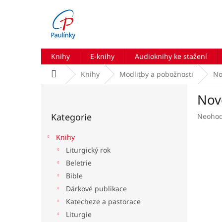
Přejít
na
obsah
Knihy
E-knihy
Audioknihy ke stažení
Domů
Knihy
Modlitby a pobožnosti
No
P
Nov
o
Přeskočit
s
Kategorie
Průmě
Neoho
kategorie
t
hodnoc
r
produk
Knihy
a
je
Liturgický rok
n
0,0
Beletrie
z
n
5
í
Bible
hvězdič
p
Dárkové publikace
a
Katecheze a pastorace
n
Liturgie
e