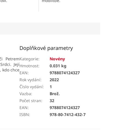
ovi.
modlitbě.
Doplňkové parametry
 či Petrem
Kategorie
:
Novény
rdci. Její
Hmotnost
:
0.031 kg
, kdo chce
EAN
:
9788074124327
Rok vydání
:
2022
Číslo vydání
:
1
Vazba
:
Brož.
Počet stran
:
32
EAN
:
9788074124327
ISBN
:
978-80-7412-432-7