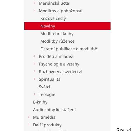
Mariánská úcta
l
Modlitby a pobožnosti
Křížové cesty
Novény
Modlitební knihy
Modlitby růžence
Ostatní publikace o modlitbě
Pro děti a mládež
Psychologie a vztahy
Rozhovory a svědectví
Spiritualita
Světci
Teologie
E-knihy
Audioknihy ke stažení
Multimédia
Další produkty
Souvi