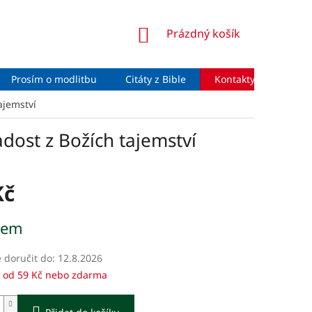
NÁKUPNÍ
Prázdný košík
KOŠÍK
Prosím o modlitbu
Citáty z Bible
Kontakty
Moje 
ajemství
dost z Božích tajemství
Kč
dem
doručit do:
12.8.2026
 od 59 Kč nebo zdarma