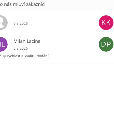
KK
Hodnocení obchodu je 5 z 5 hvězdiček.
6.8.2026
Milan Lacina
ML
DP
Hodnocení obchodu je 5 z 5 hvězdiček.
5.8.2026
uji rychlost a kvalitu dodání