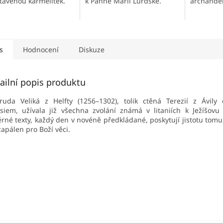
k Panně Marii Lurdské.
archanděl
tavenou karmelitek.
s
Hodnocení
Diskuze
ailní popis produktu
ruda Veliká z Helfty (1256–1302), tolik ctěná Terezií z Ávily
siem, užívala již všechna zvolání známá v litaniích k Ježíšovu S
rné texty, každý den v novéně předkládané, poskytují jistotu tomu
zapálen pro Boží věci.