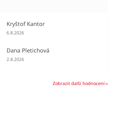
Kryštof Kantor
Hodnocení obchodu je 5 z 5 hvězdiček.
6.8.2026
Dana Pletichová
Hodnocení obchodu je 5 z 5 hvězdiček.
2.8.2026
Zobrazit další hodnocení