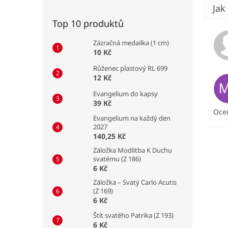
Top 10 produktů
Zázračná medailka (1 cm)
10 Kč
Růženec plastový RL 699
12 Kč
Evangelium do kapsy
39 Kč
Oceň
Evangelium na každý den
2027
140,25 Kč
Záložka Modlitba K Duchu
svatému (Z 186)
6 Kč
Záložka – Svatý Carlo Acutis
(Z 169)
6 Kč
Štít svatého Patrika (Z 193)
6 Kč