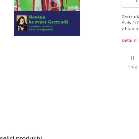
Gertruda
Ávily či
v litanií
Detailní
TISK
sející produkty