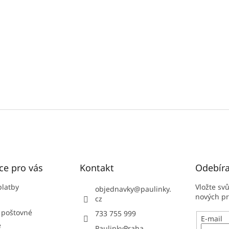
ce pro vás
Kontakt
Odebíra
platby
Vložte sv
objednavky
@
paulinky.
nových p
cz
 poštovné
733 755 999
E-mail
e
PaulinkyPraha