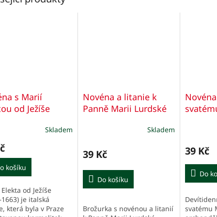
na s Marií
Novéna a litanie k
Novéna 
tou od Ježíše
Panně Marii Lurdské
svatém
archand
Skladem
Skladem
č
39 Kč
39 Kč
o košíku
Do ko
Do košíku
Elekta od Ježíše
Devítiden
1663) je italská
Brožurka s novénou a litanií
svatému 
e, která byla v Praze