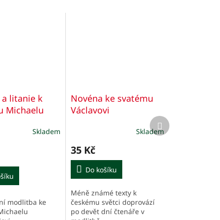
a litanie k
Novéna ke svatému
u Michaelu
Václavovi
Další
ělovi
produkt
Skladem
Skladem
35 Kč
Do košíku
šíku
Méně známé texty k
ní modlitba ke
českému světci doprovází
Michaelu
po devět dní čtenáře v