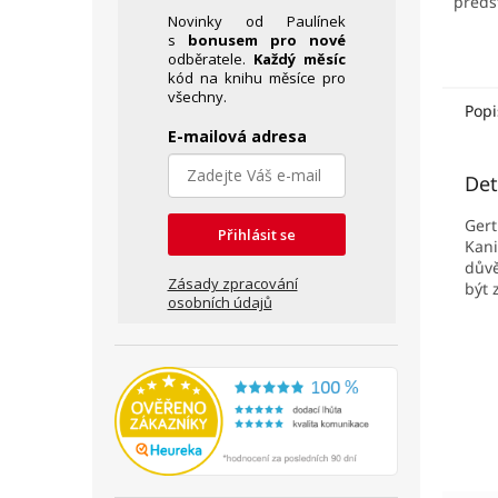
předs
Novinky od Paulínek
s
bonusem pro nové
odběratele.
Každý měsíc
kód na knihu měsíce pro
všechny.
Popi
E-mailová adresa
Det
Gert
Přihlásit se
Kani
důvě
Zásady zpracování
být 
osobních údajů