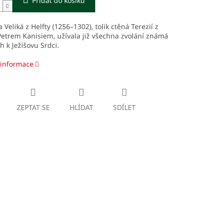
Přidat do košíku
 Veliká z Helfty (1256–1302), tolik ctěná Terezií z
 Petrem Kanisiem, užívala již všechna zvolání známá
ch k Ježíšovu Srdci.
 informace
ZEPTAT SE
HLÍDAT
SDÍLET