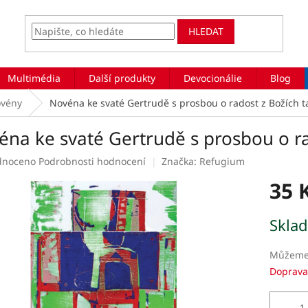
HLEDAT
Multimédia
Další produkty
Devocionálie
Blog
vény
Novéna ke svaté Gertrudě s prosbou o radost z Božích t
éna ke svaté Gertrudě s prosbou o ra
rné
dnoceno
Podrobnosti hodnocení
Značka:
Refugium
ení
35 
tu
Měrná
Skla
cena:
ek.
Můžeme 
Doprava