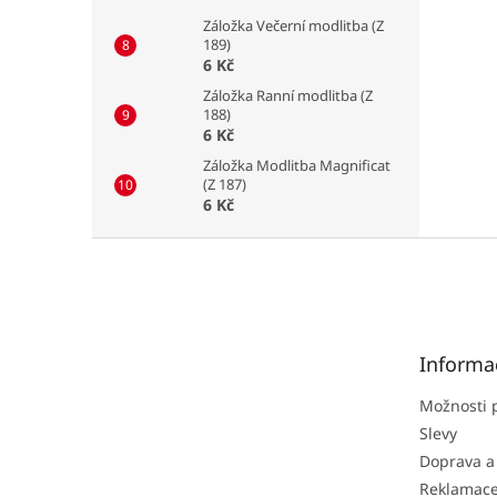
Záložka Večerní modlitba (Z
189)
6 Kč
Záložka Ranní modlitba (Z
188)
6 Kč
Záložka Modlitba Magnificat
(Z 187)
6 Kč
Z
á
p
a
t
Informa
í
Možnosti 
Slevy
Doprava a
Reklamac