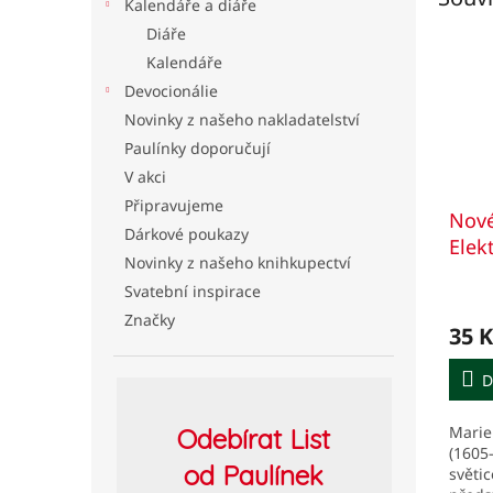
Kalendáře a diáře
Diáře
Kalendáře
Devocionálie
Novinky z našeho nakladatelství
Paulínky doporučují
V akci
Připravujeme
Nové
Dárkové poukazy
Elek
Novinky z našeho knihkupectví
Svatební inspirace
Značky
35 K
D
Marie 
Odebírat
List
(1605–
od Paulínek
světic