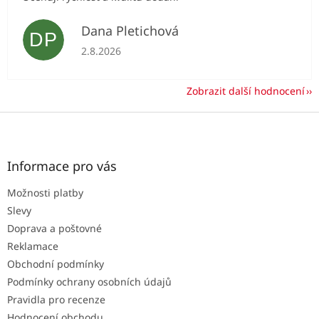
Dana Pletichová
DP
Hodnocení obchodu je 5 z 5 hvězdiček.
2.8.2026
Zobrazit další hodnocení
Z
á
p
a
Informace pro vás
t
Možnosti platby
í
Slevy
Doprava a poštovné
Reklamace
Obchodní podmínky
Podmínky ochrany osobních údajů
Pravidla pro recenze
Hodnocení obchodu