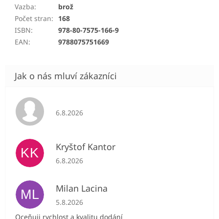
Vazba
:
brož
Počet stran
:
168
ISBN
:
978-80-7575-166-9
EAN
:
9788075751669
Hodnocení obchodu je 5 z 5 hvězdiček.
6.8.2026
Kryštof Kantor
KK
Hodnocení obchodu je 5 z 5 hvězdiček.
6.8.2026
Milan Lacina
ML
Hodnocení obchodu je 5 z 5 hvězdiček.
5.8.2026
Oceňuji rychlost a kvalitu dodání