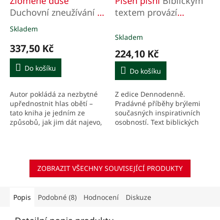
Zlomené duše
Píseň písní
Biblickým
Duchovní zneužívání v
textem provází
řeholních komunitách
Martina Viktorie
Skladem
Průměrné
Kopecká
Skladem
hodnocení
337,50 Kč
produktu
224,10 Kč
je
1,0
Do košíku
Do košíku
z
5
Autor pokládá za nezbytné
Z edice Dennodenně.
hvězdiček.
upřednostnit hlas obětí –
Pradávné příběhy brýlemi
tato kniha je jedním ze
současných inspirativních
způsobů, jak jim dát najevo,
osobností. Text biblických
že je církev slyšela a vzala
knih ve stravitelných
jejich slova zcela vážně.
denních porcích.
Kniha ale není...
Komentáře, které vtahují
text na...
ZOBRAZIT VŠECHNY SOUVISEJÍCÍ PRODUKTY
Popis
Podobné (8)
Hodnocení
Diskuze