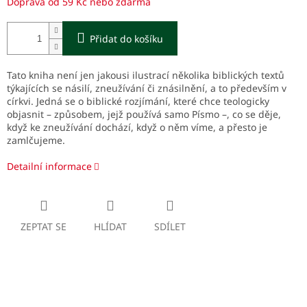
Doprava od 59 Kč nebo zdarma
Přidat do košíku
Tato kniha není jen jakousi ilustrací několika biblických textů
týkajících se násilí, zneužívání či znásilnění, a to především v
církvi. Jedná se o biblické rozjímání, které chce teologicky
objasnit – způsobem, jejž používá samo Písmo –, co se děje,
když ke zneužívání dochází, když o něm víme, a přesto je
zamlčujeme.
Detailní informace
ZEPTAT SE
HLÍDAT
SDÍLET