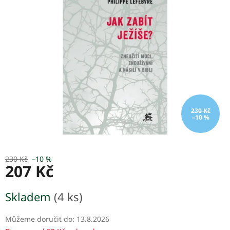
z
5
hvězdiček.
230 Kč
–10 %
230 Kč
–10 %
207 Kč
Měrná
Skladem
(4 ks)
cena:
Můžeme doručit do:
13.8.2026