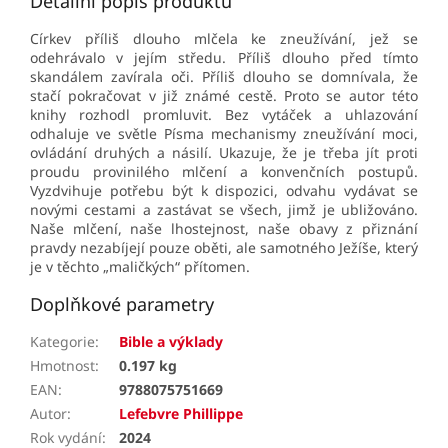
Detailní popis produktu
Církev příliš dlouho mlčela ke zneužívání, jež se
odehrávalo v jejím středu. Příliš dlouho před tímto
skandálem zavírala oči. Příliš dlouho se domnívala, že
stačí pokračovat v již známé cestě. Proto se autor této
knihy rozhodl promluvit. Bez vytáček a uhlazování
odhaluje ve světle Písma mechanismy zneužívání moci,
ovládání druhých a násilí. Ukazuje, že je třeba jít proti
proudu provinilého mlčení a konvenčních postupů.
Vyzdvihuje potřebu být k dispozici, odvahu vydávat se
novými cestami
a zastávat se všech, jimž je ubližováno.
Naše mlčení, naše lhostejnost, naše obavy z přiznání
pravdy nezabíjejí pouze oběti, ale samotného Ježíše, který
je v těchto „maličkých“ přítomen.
Doplňkové parametry
Kategorie
:
Bible a výklady
Hmotnost
:
0.197 kg
EAN
:
9788075751669
Autor
:
Lefebvre Phillippe
Rok vydání
:
2024