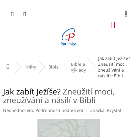
Přejít
na
obsah
NÁKUP
KOŠÍK
Jak zabít Ježíše?
Bible a
Zneužití moci,
Domů
Knihy
Bible
výklady
zneužívání a
násilí v Bibli
Jak zabít Ježíše?
Zneužití moci,
zneužívání a násilí v Bibli
Průměrné
Neohodnoceno
Podrobnosti hodnocení
Značka:
Krystal
hodnocení
produktu
je
0,0