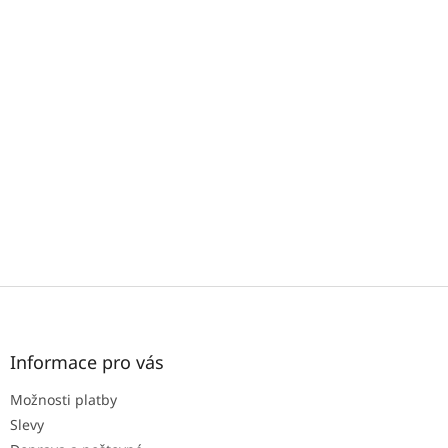
Z
á
p
a
Informace pro vás
t
Možnosti platby
í
Slevy