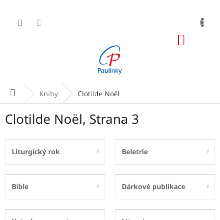
Přejít
na
obsah
NÁKUP
KOŠÍK
Domů
Knihy
Clotilde Noël
Clotilde Noël
, Strana 3
Liturgický rok
Beletrie
Bible
Dárkové publikace