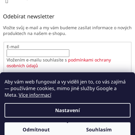
Odebírat newsletter
Vložte svůj e-mail a my vám budeme zasílat informace o nových
produktech na našem e-shopu.
E-mail
Vložením e-mailu souhlasíte s
podmínkami ochrany
osobních údajů
PŘIHLÁSIT SE
Aby vám web fungoval a vy viděli jen to, co vás zajímá
— používáme cookies, mimo jiné služby Google a
Meta.
Více informací
Vytvořil Shoptet
Nastavení
Copyright 2026
Paulínky.cz
. Všechna práva vyhrazena.
Odmítnout
Souhlasím
Upravit nastavení cookies