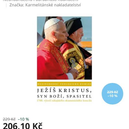
hodnocení
Značka:
Karmelitánské nakladatelství
produktu
je
0,0
z
5
hvězdiček.
229 Kč
–10 %
229 Kč
–10 %
206,10 Kč