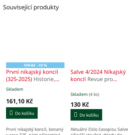
Související produkty
179 Kč
–10 %
První nikajský koncil
Salve 4/2024 Níkajský
(325-2025)
Historie,
koncil
Revue pro
teologie a přetrvávající
teologii a duchovní
Skladem
Průměrné
význam
život
Skladem
(4 ks)
hodnocení
161,10 Kč
produktu
130 Kč
je
5,0
Do košíku
Do košíku
z
5
První nikajský koncil, konaný
Aktuální číslo časopisu Salve
hvězdiček.
v roce 325, nám připomíná
přináší stručné vhledy do