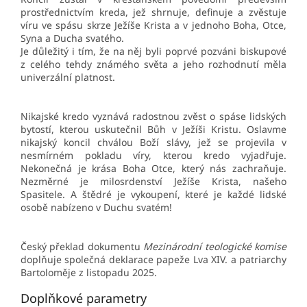
prostřednictvím kreda, jež shrnuje, definuje a zvěstuje
víru ve spásu skrze Ježíše Krista a v jednoho Boha, Otce,
Syna a Ducha svatého.
Je důležitý i tím, že na něj byli poprvé pozváni biskupové
z celého tehdy známého světa a jeho rozhodnutí měla
univerzální platnost.
Nikajské kredo vyznává radostnou zvěst o spáse lidských
bytostí, kterou uskutečnil Bůh v Ježíši Kristu. Oslavme
nikajský koncil chválou Boží slávy, jež se projevila v
nesmírném pokladu víry, kterou kredo vyjadřuje.
Nekonečná je krása Boha Otce, který nás zachraňuje.
Nezměrné je milosrdenství Ježíše Krista, našeho
Spasitele. A štědré je vykoupení, které je každé lidské
osobě nabízeno v Duchu svatém!
Český překlad dokumentu
Mezinárodní teologické komise
doplňuje společná deklarace papeže Lva XIV. a patriarchy
Bartoloměje z listopadu 2025.
Doplňkové parametry