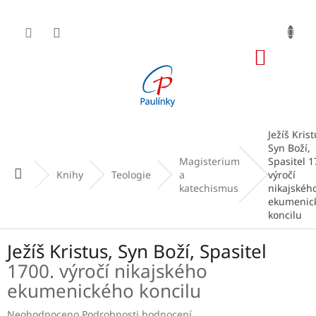
Přejít
na
obsah
NÁKUP
KOŠÍK
Ježíš Krist
Syn Boží,
Magisterium
Spasitel
1
Domů
Knihy
Teologie
a
výročí
katechismus
nikajskéh
ekumenic
koncilu
Ježíš Kristus, Syn Boží, Spasitel
1700. výročí nikajského
ekumenického koncilu
Průměrné
Neohodnoceno
Podrobnosti hodnocení