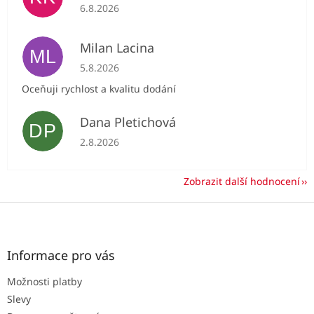
Hodnocení obchodu je 5 z 5 hvězdiček.
6.8.2026
Milan Lacina
ML
Hodnocení obchodu je 5 z 5 hvězdiček.
5.8.2026
Oceňuji rychlost a kvalitu dodání
Dana Pletichová
DP
Hodnocení obchodu je 5 z 5 hvězdiček.
2.8.2026
Zobrazit další hodnocení
Z
á
p
a
Informace pro vás
t
Možnosti platby
í
Slevy