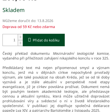
Měrná
Skladem
cena:
Můžeme doručit do:
13.8.2026
Doprava od 59 Kč nebo zdarma
Přidat do košíku
Český překlad dokumentu
Mezinárodní teologické komise
,
vydaného při příležitosti zahájení nikajského koncilu v roce 325.
Předkládaný text má nejen připomenout smysl a význam
koncilu, jenž má v dějinách církve nepochybně prvořadý
význam, ale také poukázat na obsah Kréda, jež se od té doby
vyznává a je stále aktuální v perspektivě nové etapy
evangelizace, již je církev povolána prožívat. Dokument nemá
být pouhým textem akademické teologie, ale představuje
cennou a aktuální syntézu, která může užitečně doprovázet
prohlubování víry a svědectví o ní v životě křesťanského
společenství. V publikaci jej doplňuje společná deklarace
papeže Lva XIV. a patriarchy Bartoloměje z listopadu 2025.