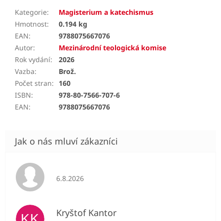
Kategorie
:
Magisterium a katechismus
Hmotnost
:
0.194 kg
EAN
:
9788075667076
Autor
:
Mezinárodní teologická komise
Rok vydání
:
2026
Vazba
:
Brož.
Počet stran
:
160
ISBN
:
978-80-7566-707-6
EAN
:
9788075667076
Hodnocení obchodu je 5 z 5 hvězdiček.
6.8.2026
Kryštof Kantor
KK