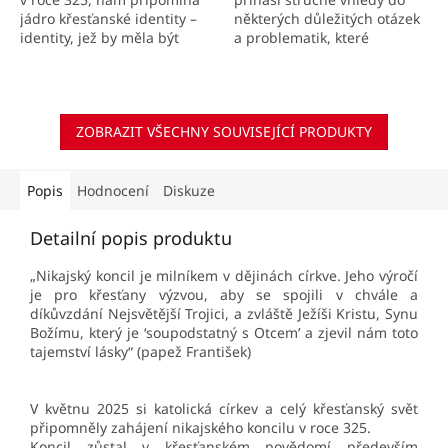
jádro křesťanské identity –
některých důležitých otázek
identity, jež by měla být
a problematik, které
společná všem křesťanským
souvisejí s Níkajským
církvím a denominacím.
koncilem.
ZOBRAZIT VŠECHNY SOUVISEJÍCÍ PRODUKTY
Popis
Hodnocení
Diskuze
Detailní popis produktu
„Nikajský koncil je milníkem v dějinách církve. Jeho výročí
je pro křesťany výzvou, aby se spojili v chvále a
díkůvzdání Nejsvětější Trojici, a zvláště Ježíši Kristu, Synu
Božímu, který je ‘soupodstatný s Otcem’ a zjevil nám toto
tajemství lásky“ (papež František)
V květnu 2025 si katolická církev a celý křesťanský svět
připomněly zahájení nikajského koncilu v roce 325.
Koncil zůstal v křesťanském povědomí především