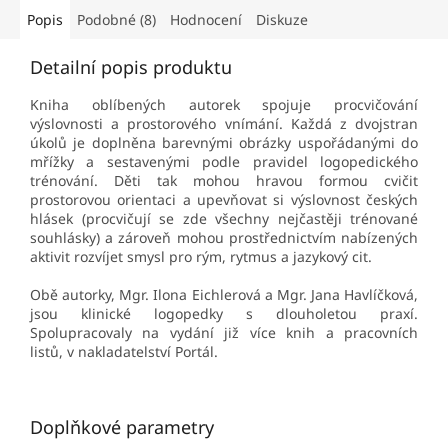
Popis
Podobné (8)
Hodnocení
Diskuze
Detailní popis produktu
Kniha oblíbených autorek spojuje procvičování
výslovnosti a prostorového vnímání. Každá z dvojstran
úkolů je doplněna barevnými obrázky uspořádanými do
mřížky a sestavenými podle pravidel logopedického
trénování. Děti tak mohou hravou formou cvičit
prostorovou orientaci a upevňovat si výslovnost českých
hlásek (procvičují se zde všechny nejčastěji trénované
souhlásky) a zároveň mohou prostřednictvím nabízených
aktivit rozvíjet smysl pro rým, rytmus a jazykový cit.
Obě autorky, Mgr. Ilona Eichlerová a Mgr. Jana Havlíčková,
jsou klinické logopedky s dlouholetou praxí.
Spolupracovaly na vydání již více knih a pracovních
listů, v nakladatelství Portál.
Doplňkové parametry