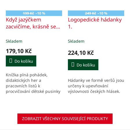
199 Kč
–10 %
249 Kč
–10 %
Když jazýčkem
Logopedické hádanky
zacvičíme, krásně se
1.
hned rozmluvíme
Pohádky pro
Skladem
Skladem
logopedickou prevenci
179,10 Kč
224,10 Kč
Do košíku
Do košíku
Knížka plná pohádek,
Hádanky ve formě veršů jsou
didaktických her a
určeny k upevňování
pracovních listů k
výslovnosti českých hlásek.
procvičování dětské pusinky
a grafomotoriky. Umožňuje
zábavnou formou rozvíjet
motoriku mluvidel dítěte,
aby se mu...
ZOBRAZIT VŠECHNY SOUVISEJÍCÍ PRODUKTY