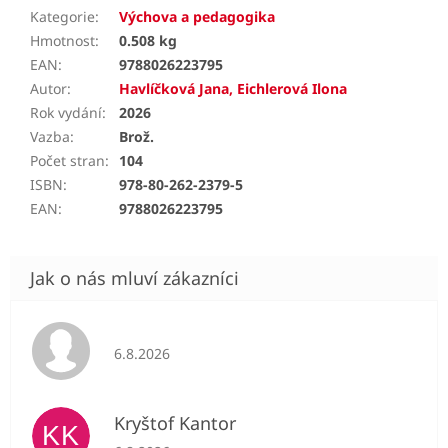
Kategorie
:
Výchova a pedagogika
Hmotnost
:
0.508 kg
EAN
:
9788026223795
Autor
:
Havlíčková Jana, Eichlerová Ilona
Rok vydání
:
2026
Vazba
:
Brož.
Počet stran
:
104
ISBN
:
978-80-262-2379-5
EAN
:
9788026223795
Hodnocení obchodu je 5 z 5 hvězdiček.
6.8.2026
Kryštof Kantor
KK
Hodnocení obchodu je 5 z 5 hvězdiček.