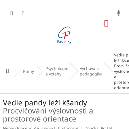
Přejít
na
obsah
NÁKUP
KOŠÍK
Vedle 
leží kš
Procvič
Psychologie
Výchova a
Domů
Knihy
výslovn
a vztahy
pedagogika
a
prostor
orienta
Vedle pandy leží kšandy
Procvičování výslovnosti a
prostorové orientace
Průměrné
Neohodnoceno
Podrobnosti hodnocení
Značka:
Portál