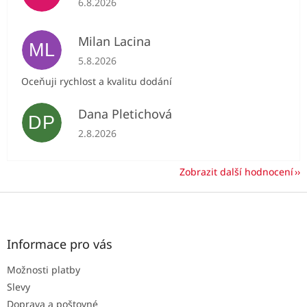
6.8.2026
Milan Lacina
ML
Hodnocení obchodu je 5 z 5 hvězdiček.
5.8.2026
Oceňuji rychlost a kvalitu dodání
Dana Pletichová
DP
Hodnocení obchodu je 5 z 5 hvězdiček.
2.8.2026
Zobrazit další hodnocení
Z
á
p
a
Informace pro vás
t
Možnosti platby
í
Slevy
Doprava a poštovné