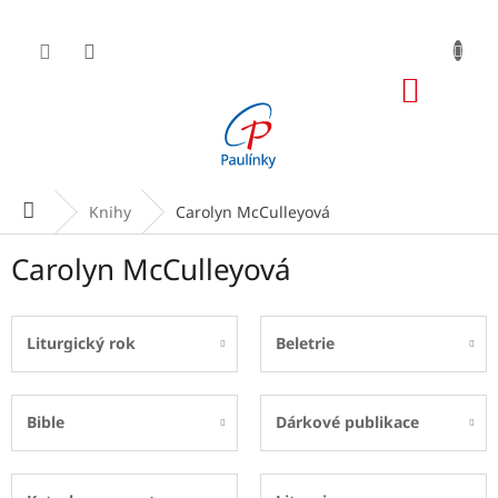
Přejít
na
obsah
NÁKUP
KOŠÍK
Domů
Knihy
Carolyn McCulleyová
Carolyn McCulleyová
Liturgický rok
Beletrie
Bible
Dárkové publikace