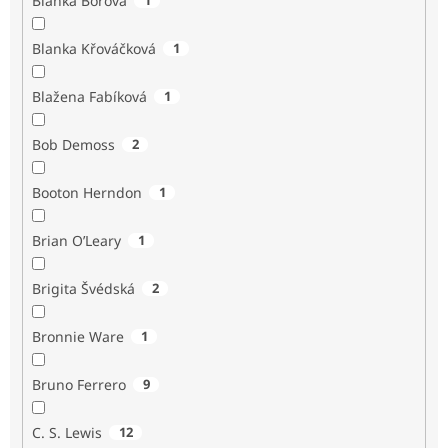
Blanka Borová
Blanka Křováčková
1
Blažena Fabíková
1
Bob Demoss
2
Booton Herndon
1
Brian O’Leary
1
Brigita Švédská
2
Bronnie Ware
1
Bruno Ferrero
9
C. S. Lewis
12