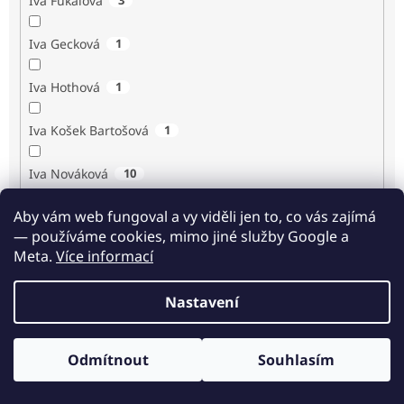
Iva Fukalová
Iva Gecková
1
Iva Hothová
1
Iva Košek Bartošová
1
Iva Nováková
10
Aby vám web fungoval a vy viděli jen to, co vás zajímá
Iva Procházková
1
— používáme cookies, mimo jiné služby Google a
Meta.
Více informací
Ivan Renč
1
Nastavení
Ivan Steiger
1
Ivana Karásková
1
Odmítnout
Souhlasím
Odběr novinek
Jack Frost
1