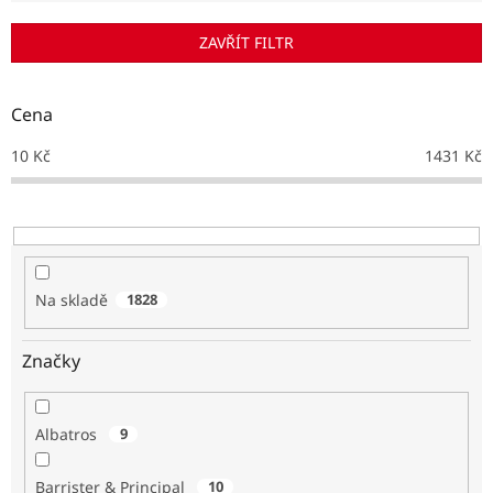
í
p
ZAVŘÍT FILTR
r
o
d
Cena
u
k
10
Kč
1431
Kč
t
ů
Na skladě
1828
Značky
Albatros
9
Barrister & Principal
10