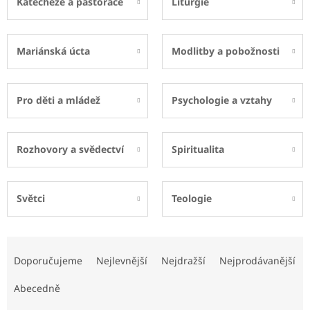
Katecheze a pastorace
Liturgie
Mariánská úcta
Modlitby a pobožnosti
Pro děti a mládež
Psychologie a vztahy
Rozhovory a svědectví
Spiritualita
Světci
Teologie
Ř
a
Doporučujeme
Nejlevnější
Nejdražší
Nejprodávanější
z
e
Abecedně
n