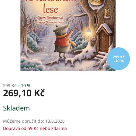
299 Kč
–10 %
299 Kč
–10 %
269,10 Kč
Měrná
Skladem
cena:
Můžeme doručit do:
13.8.2026
Doprava od 59 Kč nebo zdarma