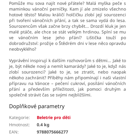
Pomůže mu sova najít nové přátele? Malá myška peče s
maminkou vánoční perníčky. Kam jí ale zmizelo všechno
hotové těsto? Malou králičí holčičku zlobí její sourozenci
při tvoření vánočních přání, a tak se sama vydá do lesa.
Sourozencům však začne brzy chybět... Drozdí kluk je jen
malé ptáče, ale chce se stát velkým hrdinou. Splní se mu
v
e vánočním lese jeho přání? Lištička touží po
dobrodružství: prožije o Štědrém dni v lese něco opravdu
neobvyklého?
Vyprávění inspirují k dalším rozhovorům s dětmi... Jaké to
je, být někde nový a nemít kamarády? Jaké to je, když nás
zlobí sourozenci? Jaké to je, se ztratit, nebo naopak
někoho zachránit? Příběhy nám připomínají i naši vlastní
přípravu na Vánoce – pečení cukroví, posílání vánočních
přání a především příležitosti, jak pomoci druhým a
společně strávit čas se svými nejbližšími.
Doplňkové parametry
Kategorie
:
Beletrie pro děti
Hmotnost
:
0.4 kg
EAN
:
9788075666277