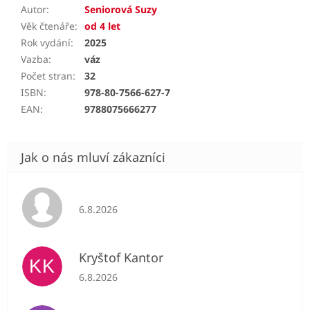
Autor
:
Seniorová Suzy
Věk čtenáře
:
od 4 let
Rok vydání
:
2025
Vazba
:
váz
Počet stran
:
32
ISBN
:
978-80-7566-627-7
EAN
:
9788075666277
Hodnocení obchodu je 5 z 5 hvězdiček.
6.8.2026
Kryštof Kantor
KK
Hodnocení obchodu je 5 z 5 hvězdiček.
6.8.2026