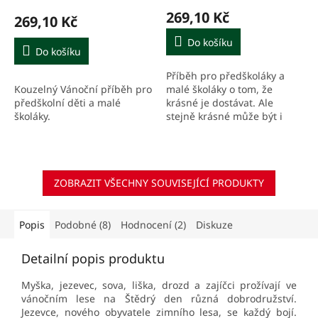
269,10 Kč
269,10 Kč
Do košíku
Do košíku
Příběh pro předškoláky a
Kouzelný Vánoční příběh pro
malé školáky o tom, že
předškolní děti a malé
krásné je dostávat. Ale
školáky.
stejně krásné může být i
dávat.
ZOBRAZIT VŠECHNY SOUVISEJÍCÍ PRODUKTY
Popis
Podobné (8)
Hodnocení (2)
Diskuze
Detailní popis produktu
Myška, jezevec, sova, liška, drozd a zajíčci prožívají ve
vánočním lese na Štědrý den různá dobrodružství.
Jezevce, nového obyvatele zimního lesa, se každý bojí.