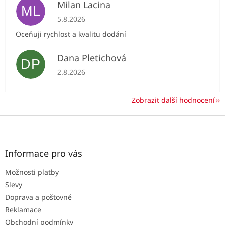
Milan Lacina
ML
Hodnocení obchodu je 5 z 5 hvězdiček.
5.8.2026
Oceňuji rychlost a kvalitu dodání
Dana Pletichová
DP
Hodnocení obchodu je 5 z 5 hvězdiček.
2.8.2026
Zobrazit další hodnocení
Z
á
p
a
Informace pro vás
t
Možnosti platby
í
Slevy
Doprava a poštovné
Reklamace
Obchodní podmínky