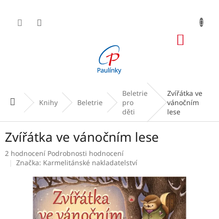
Přejít
na
obsah
NÁKUP
KOŠÍK
Beletrie
Zvířátka ve
Domů
Knihy
Beletrie
pro
vánočním
děti
lese
Zvířátka ve vánočním lese
Průměrné
2 hodnocení
Podrobnosti hodnocení
hodnocení
Značka:
Karmelitánské nakladatelství
produktu
je
1,0
z
5
hvězdiček.