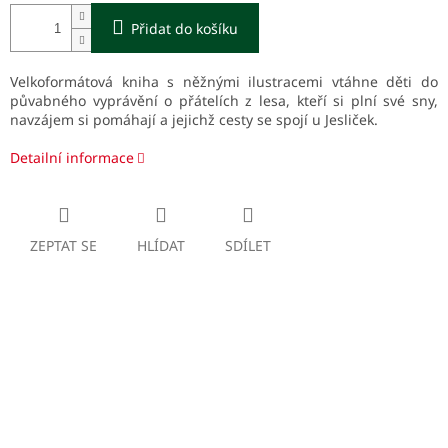
Přidat do košíku
Velkoformátová kniha s něžnými ilustracemi vtáhne děti do
půvabného vyprávění o přátelích z lesa, kteří si plní své sny,
navzájem si pomáhají a jejichž cesty se spojí u Jesliček.
Detailní informace
ZEPTAT SE
HLÍDAT
SDÍLET