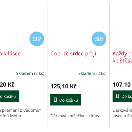
248 Kč
139 Kč
–10 %
–10 %
a k lásce
Co ti ze srdce přeji
Každý d
ke štěst
Skladem
(2 ks)
Skladem
(2 ks)
Průměrné
Průměrn
hodnocení
hodnocen
20 Kč
107,10
produktu
produktu
125,10 Kč
je
je
o košíku
5,0
4,0
Do ko
Do košíku
z
z
5
5
a pramení z Vědomí,"
Dárková kn
hvězdiček.
hvězdiček
Dárková knížečka s citáty.
míná Mello.
lásce a šte