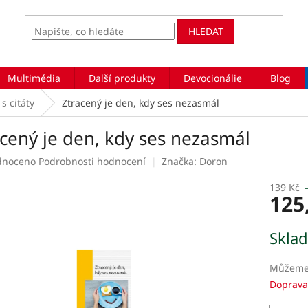
HLEDAT
Multimédia
Další produkty
Devocionálie
Blog
s citáty
Ztracený je den, kdy ses nezasmál
acený je den, kdy ses nezasmál
rné
dnoceno
Podrobnosti hodnocení
Značka:
Doron
ení
tu
139 Kč
125
Měrná
Skla
cena:
ek.
Můžeme 
Doprava