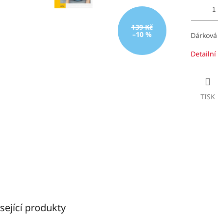
139 Kč
–10 %
Dárková 
Detailní
TISK
sející produkty