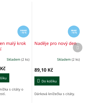
119 Kč
99 Kč
–10 %
–10 %
en malý krok
Naděje pro nový den
Další
í
produkt
Skladem
(2 ks)
Skladem
(2 ks)
é
í
 Kč
89,10 Kč
šíku
Do košíku
ížka s citáty o
.
Dárková knížečka s citáty.
stí.