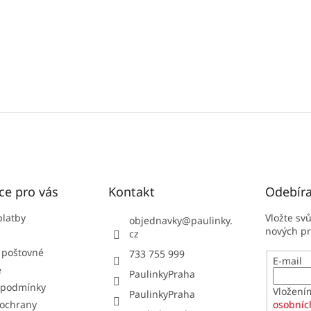
ce pro vás
Kontakt
Odebíra
platby
Vložte sv
objednavky
@
paulinky.
nových p
cz
 poštovné
733 755 999
E-mail
e
PaulinkyPraha
 podmínky
Vložení
PaulinkyPraha
ochrany
osobníc