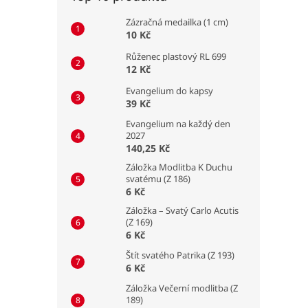
Zázračná medailka (1 cm)
10 Kč
Růženec plastový RL 699
12 Kč
Evangelium do kapsy
39 Kč
Evangelium na každý den
2027
140,25 Kč
Záložka Modlitba K Duchu
svatému (Z 186)
6 Kč
Záložka – Svatý Carlo Acutis
(Z 169)
6 Kč
Štít svatého Patrika (Z 193)
6 Kč
Záložka Večerní modlitba (Z
189)