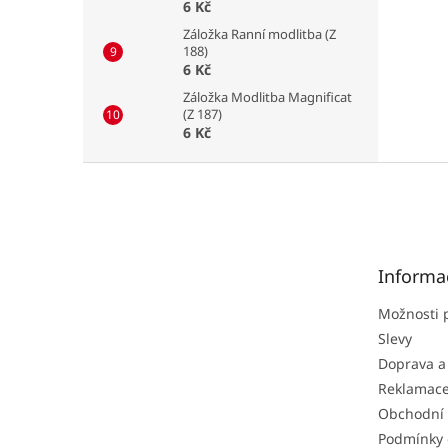
6 Kč
Záložka Ranní modlitba (Z
188)
6 Kč
Záložka Modlitba Magnificat
(Z 187)
6 Kč
Z
á
p
a
t
Informa
í
Možnosti 
Slevy
Doprava a
Reklamac
Obchodní
Podmínky 