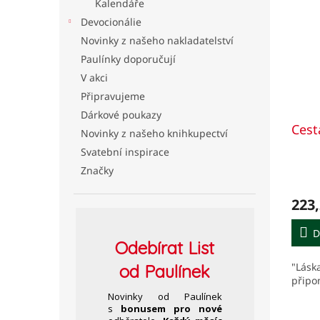
Kalendáře
Devocionálie
Novinky z našeho nakladatelství
Paulínky doporučují
V akci
Připravujeme
Dárkové poukazy
Cest
Novinky z našeho knihkupectví
Svatební inspirace
Značky
223,
D
Odebírat
List
"Lásk
od Paulínek
připo
Novinky od Paulínek
s
bonusem pro nové