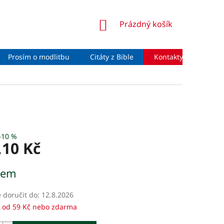
NÁKUPNÍ
Prázdný košík
KOŠÍK
Prosím o modlitbu
Citáty z Bible
Kontakty
Moje 
–10 %
,10 Kč
dem
doručit do:
12.8.2026
 od 59 Kč nebo zdarma