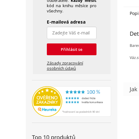
odběratele.
Každý měsíc
kód na knihu měsíce pro
všechny.
Popi
E-mailová adresa
Det
Barev
Přihlásit se
Váz.s
Zásady zpracování
osobních údajů
Top 10 produktů