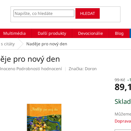
HLEDAT
Multimédia
Další produkty
Devocionálie
Blog
s citáty
Naděje pro nový den
ěje pro nový den
rné
dnoceno
Podrobnosti hodnocení
Značka:
Doron
ení
tu
99 Kč
–
89,
Měrná
Skla
cena:
ek.
Můžeme 
Doprava