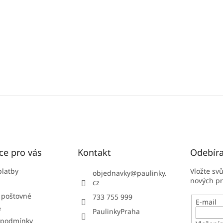
ce pro vás
Kontakt
Odebíra
platby
Vložte sv
objednavky
@
paulinky.
nových p
cz
 poštovné
733 755 999
E-mail
e
PaulinkyPraha
 podmínky