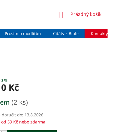
NÁKUPNÍ
Prázdný košík
KOŠÍK
Prosím o modlitbu
Citáty z Bible
Kontakty
Moje 
10 %
10 Kč
dem
(2 ks)
doručit do:
13.8.2026
 od 59 Kč nebo zdarma