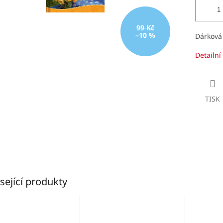
99 Kč
–10 %
Dárková 
Detailní
TISK
sející produkty