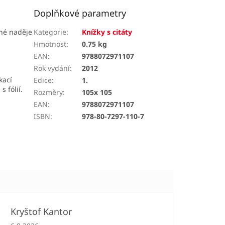
Doplňkové parametry
lné naděje
Kategorie
:
Knížky s citáty
Hmotnost
:
0.75 kg
EAN
:
9788072971107
Rok vydání
:
2012
kací
Edice
:
1.
 fólií.
Rozměry
:
105x 105
.
EAN
:
9788072971107
ISBN
:
978-80-7297-110-7
Kryštof Kantor
Hodnocení obchodu je 5 z 5 hvězdiček.