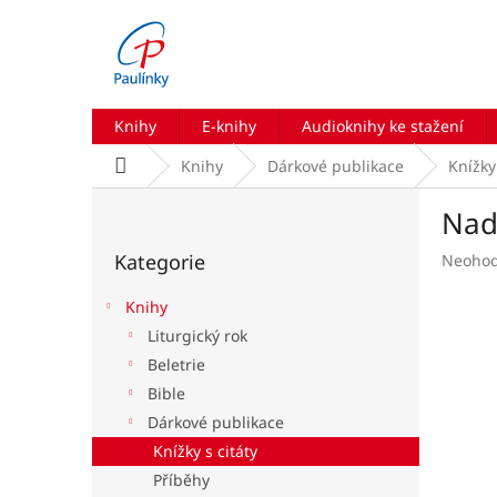
Přejít
na
obsah
Knihy
E-knihy
Audioknihy ke stažení
Domů
Knihy
Dárkové publikace
Knížky 
P
Nad
o
Přeskočit
s
Kategorie
Průmě
Neoho
kategorie
t
hodnoc
r
produk
Knihy
a
je
Liturgický rok
n
0,0
Beletrie
z
n
5
í
Bible
hvězdič
p
Dárkové publikace
a
Knížky s citáty
n
Příběhy
e