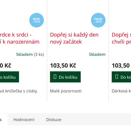
99 Kč
115 Kč
–10 %
–10 %
rdce k srdci -
Dopřej si každý den
Dopřej 
í k narozeninám
nový začátek
chvíli p
Skladem
(3 ks)
Skladem
0 Kč
103,50 Kč
103,50
o košíku
Do košíku
Do ko
á knížečka s citáty.
Malé pozornosti
Dárková kn
s
Hodnocení
Diskuze