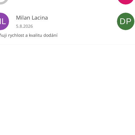
Milan Lacina
ML
DP
Hodnocení obchodu je 5 z 5 hvězdiček.
5.8.2026
uji rychlost a kvalitu dodání