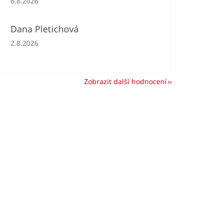
6.8.2026
Dana Pletichová
Hodnocení obchodu je 5 z 5 hvězdiček.
2.8.2026
Zobrazit další hodnocení