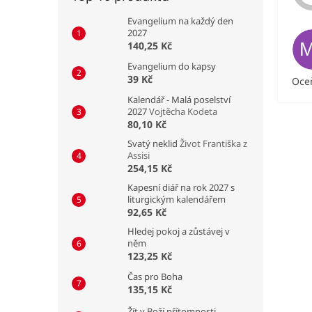
Evangelium na každý den
2027
140,25 Kč
Evangelium do kapsy
39 Kč
Oceň
Kalendář - Malá poselství
2027
Vojtěcha Kodeta
80,10 Kč
Svatý neklid
Život Františka z
Assisi
254,15 Kč
Kapesní diář na rok 2027 s
liturgickým kalendářem
92,65 Kč
Hledej pokoj a zůstávej v
něm
123,25 Kč
Čas pro Boha
135,15 Kč
Žít v Boží přítomnosti