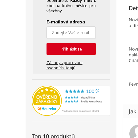
odběratele.
Každý měsíc
kód na knihu měsíce pro
Det
všechny.
Novi
E-mailová adresa
a dí
Nová
Přihlásit se
nakl
Citá
Zásady zpracování
osobních údajů
Pevn
Top 10 produktů