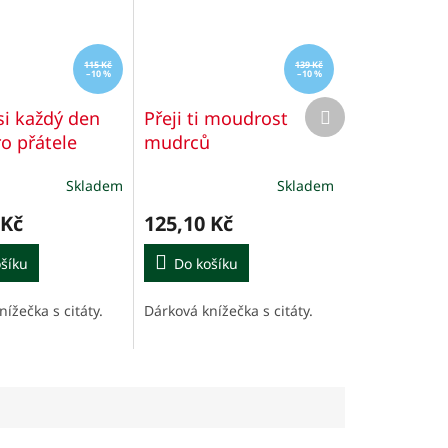
115 Kč
139 Kč
–10 %
–10 %
Další
si každý den
Přeji ti moudrost
produkt
ro přátele
mudrců
Skladem
Skladem
 Kč
125,10 Kč
šíku
Do košíku
ížečka s citáty.
Dárková knížečka s citáty.