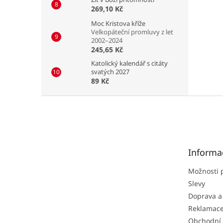
269,10 Kč
Moc Kristova kříže
Velkopáteční promluvy z let
2002–2024
245,65 Kč
Katolický kalendář s citáty
svatých 2027
89 Kč
Z
á
p
a
t
Informa
í
Možnosti 
Slevy
Doprava a
Reklamac
Obchodní