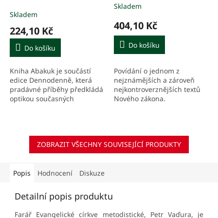
Vaďura
Skladem
Průměrné
Skladem
hodnocení
404,10 Kč
produktu
224,10 Kč
je
5,0
Do košíku
Do košíku
z
5
Povídání o jednom z
Kniha Abakuk je součástí
hvězdiček.
nejznámějších a zároveň
edice Dennodenně, která
nejkontroverznějších textů
pradávné příběhy předkládá
Nového zákona.
optikou současných
inspirativních osobností Text
biblických knih ve
stravitelných...
ZOBRAZIT VŠECHNY SOUVISEJÍCÍ PRODUKTY
Popis
Hodnocení
Diskuze
Detailní popis produktu
Farář Evangelické církve metodistické, Petr Vaďura, je