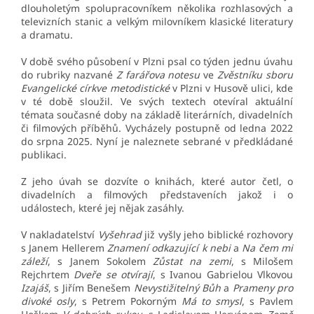
dlouholetým spolupracovníkem několika rozhlasových a
televizních stanic a velkým milovníkem klasické literatury
a dramatu.
V době svého působení v Plzni psal co týden jednu úvahu
do rubriky nazvané
Z farářova notesu
ve
Zvěstníku sboru
Evangelické církve metodistické
v Plzni v Husově ulici, kde
v té době sloužil. Ve svých textech otevíral aktuální
témata současné doby na základě literárních, divadelních
či filmových příběhů. Vycházely postupně od ledna 2022
do srpna 2025. Nyní je naleznete sebrané v předkládané
publikaci.
Z jeho úvah se dozvíte o knihách, které autor četl, o
divadelních a filmových představeních jakož i o
událostech, které jej nějak zasáhly.
V nakladatelství
Vyšehrad
již vyšly jeho biblické rozhovory
s Janem Hellerem
Znamení odkazující k nebi
a
Na čem mi
záleží
, s Janem Sokolem
Zůstat na zemi
, s Milošem
Rejchrtem
Dveře se otvírají
, s Ivanou Gabrielou Vlkovou
Izajáš
, s Jiřím Benešem
Nevystižitelný Bůh
a
Prameny pro
divoké osly
, s Petrem Pokorným
Má to smysl
, s Pavlem