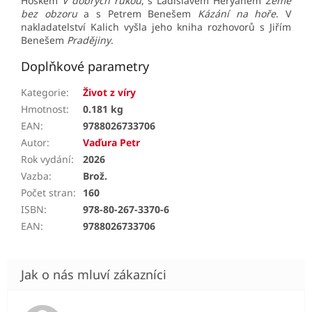
Hoškem
V dobrých rukou
, s Ladislavem Heryánem
Země
bez obzoru
a s Petrem Benešem
Kázání na hoře
. V
nakladatelství Kalich vyšla jeho kniha rozhovorů s Jiřím
Benešem
Pradějiny
.
Doplňkové parametry
Kategorie
:
Život z víry
Hmotnost
:
0.181 kg
EAN
:
9788026733706
Autor
:
Vaďura Petr
Rok vydání
:
2026
Vazba
:
Brož.
Počet stran
:
160
ISBN
:
978-80-267-3370-6
EAN
:
9788026733706