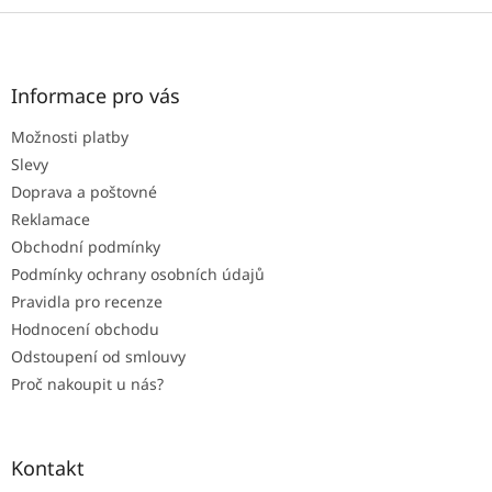
Z
á
p
a
Informace pro vás
t
Možnosti platby
í
Slevy
Doprava a poštovné
Reklamace
Obchodní podmínky
Podmínky ochrany osobních údajů
Pravidla pro recenze
Hodnocení obchodu
Odstoupení od smlouvy
Proč nakoupit u nás?
Kontakt