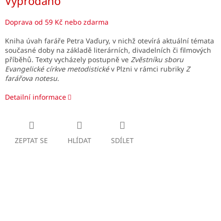
Vyprodáno
cena:
Doprava od 59 Kč nebo zdarma
Kniha úvah faráře Petra Vaďury, v nichž otevírá aktuální témata
současné doby na základě literárních, divadelních či filmových
příběhů. Texty vycházely postupně ve
Zvěstníku sboru
Evangelické církve metodistické
v Plzni v rámci rubriky
Z
farářova notesu
.
Detailní informace
ZEPTAT SE
HLÍDAT
SDÍLET