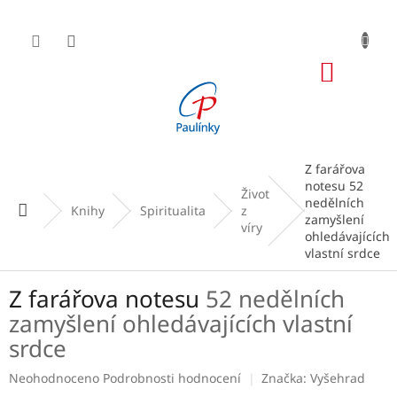
Přejít
na
obsah
NÁKUP
KOŠÍK
Z farářova
notesu
52
Život
nedělních
Domů
Knihy
Spiritualita
z
zamyšlení
víry
ohledávajících
vlastní srdce
Z farářova notesu
52 nedělních
zamyšlení ohledávajících vlastní
srdce
Průměrné
Neohodnoceno
Podrobnosti hodnocení
Značka:
Vyšehrad
hodnocení