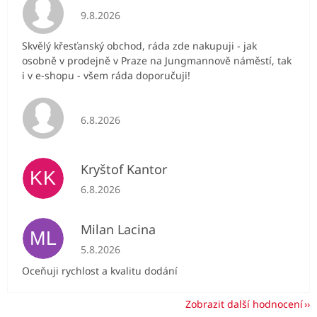
Hodnocení obchodu je 5 z 5 hvězdiček.
9.8.2026
Skvělý křesťanský obchod, ráda zde nakupuji - jak
osobně v prodejně v Praze na Jungmannově náměstí, tak
i v e-shopu - všem ráda doporučuji!
Hodnocení obchodu je 5 z 5 hvězdiček.
6.8.2026
Kryštof Kantor
KK
Hodnocení obchodu je 5 z 5 hvězdiček.
6.8.2026
Milan Lacina
ML
Hodnocení obchodu je 5 z 5 hvězdiček.
5.8.2026
Oceňuji rychlost a kvalitu dodání
Zobrazit další hodnocení