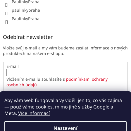
PaulinkyPraha
paulinkypraha
PaulinkyPraha
Odebírat newsletter
Vložte svůj e-mail a my vám budeme zasílat informace o nových
produktech na našem e-shopu.
E-mail
Vložením e-mailu souhlasíte s
podmínkami ochrany
osobních údajů
PŘIHLÁSIT SE
Aby vám web fungoval a vy viděli jen to, co vás zajímá
— používáme cookies, mimo jiné služby Google a
Meta.
Více informací
Vytvořil Shoptet
Nastavení