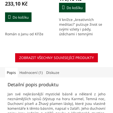
233,10 Kč
Do košíku
Do košíku
V knížce „kreativních
meditací“ pulzuje život se
svými vzlety i pády,
Román o Janu od Kříže
útěchami i temnými
chvílemi, s vírou i
pochybami. Nechme se
pozvat a v tichu
naslouchejme slovům – i...
ZOBRAZIT VŠECHNY SOUVISEJÍCÍ PRODUKTY
Popis
Hodnocení (1)
Diskuze
Detailní popis produktu
Jan své nejkrásnější mystické básně a některé z jeho
neznámějších spisů (Výstup na horu Karmel, Temná noc,
Duchovní píseň a Žhavý plamen lásky), které jsou vlastně
komentáře k těmto básním, napsal v žaláři. Jeho duchovní