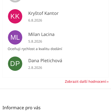
Kryštof Kantor
KK
Hodnocení obchodu je 5 z 5 hvězdiček.
6.8.2026
Milan Lacina
ML
Hodnocení obchodu je 5 z 5 hvězdiček.
5.8.2026
Oceňuji rychlost a kvalitu dodání
Dana Pletichová
DP
Hodnocení obchodu je 5 z 5 hvězdiček.
2.8.2026
Zobrazit další hodnocení
Z
á
p
a
Informace pro vás