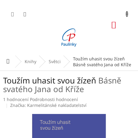
Přejít
na
obsah
NÁKUP
KOŠÍK
Toužím uhasit svou žízeň
Domů
Knihy
Světci
Básně svatého Jana od Kříže
Toužím uhasit svou žízeň
Básně
svatého Jana od Kříže
Průměrné
1 hodnocení
Podrobnosti hodnocení
hodnocení
Značka:
Karmelitánské nakladatelství
produktu
je
5,0
z
5