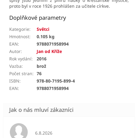
spisy jsou jedním z pilířů nauky o křesťanské mystice,
proto byl v roce 1926 prohlášen za učitele církve.
Doplňkové parametry
Kategorie
:
Světci
Hmotnost
:
0.105 kg
EAN
:
9788071958994
Autor
:
Jan od Kříže
Rok vydání
:
2016
Vazba
:
brož
Počet stran
:
76
ISBN
:
978-80-7195-899-4
EAN
:
9788071958994
Hodnocení obchodu je 5 z 5 hvězdiček.
6.8.2026