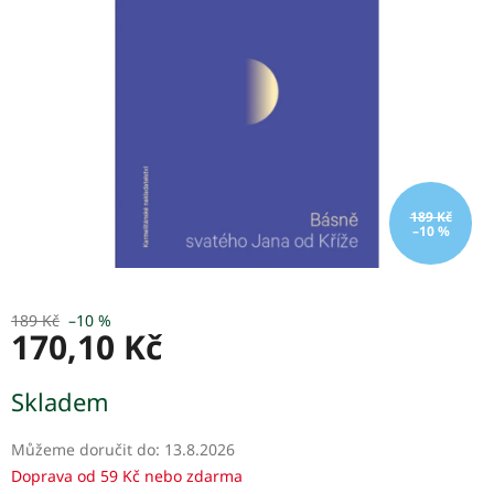
hvězdiček.
189 Kč
–10 %
189 Kč
–10 %
170,10 Kč
Měrná
Skladem
cena:
Můžeme doručit do:
13.8.2026
Doprava od 59 Kč nebo zdarma