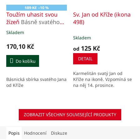
189 Kč
–10 %
Toužím uhasit svou
Sv. Jan od Kříže (ikona
žízeň
Básně svatého
498)
Jana od Kříže
Skladem
Průměrné
Skladem
hodnocení
produktu
170,10 Kč
125 Kč
od
je
5,0
DETAIL
Do košíku
z
5
Karmelitán svatý Jan od
hvězdiček.
Básnická sbírka svatého Jana
Kříže na ikoně. Vzpomíná se
od Kříže
na něj 14. prosince.
ZOBRAZIT VŠECHNY SOUVISEJÍCÍ PRODUKTY
Popis
Hodnocení
Diskuze