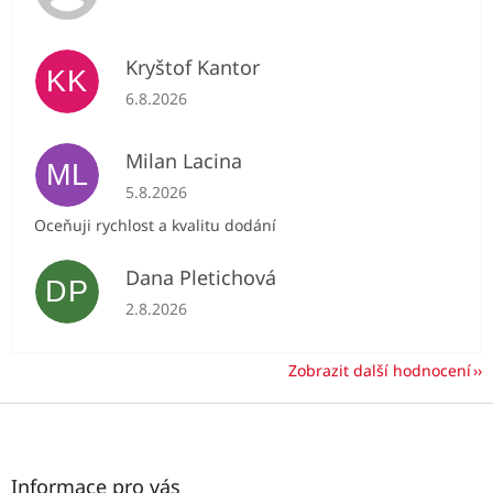
Kryštof Kantor
KK
Hodnocení obchodu je 5 z 5 hvězdiček.
6.8.2026
Milan Lacina
ML
Hodnocení obchodu je 5 z 5 hvězdiček.
5.8.2026
Oceňuji rychlost a kvalitu dodání
Dana Pletichová
DP
Hodnocení obchodu je 5 z 5 hvězdiček.
2.8.2026
Zobrazit další hodnocení
Z
á
p
a
Informace pro vás