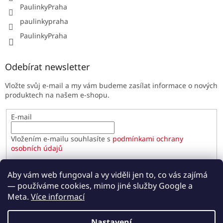
PaulinkyPraha
paulinkypraha
PaulinkyPraha
Odebírat newsletter
Vložte svůj e-mail a my vám budeme zasílat informace o nových
produktech na našem e-shopu.
E-mail
Vložením e-mailu souhlasíte s
podmínkami ochrany
osobních údajů
PŘIHLÁSIT SE
Aby vám web fungoval a vy viděli jen to, co vás zajímá
— používáme cookies, mimo jiné služby Google a
Meta.
Více informací
Vytvořil Shoptet
Nastavení