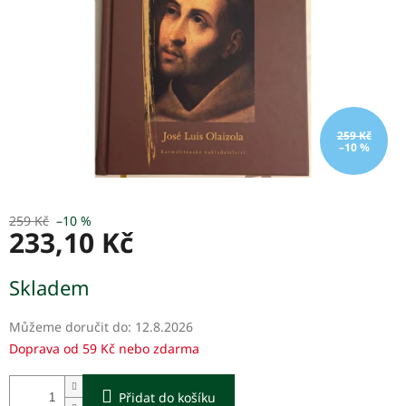
259 Kč
–10 %
259 Kč
–10 %
233,10 Kč
Měrná
Skladem
cena:
Můžeme doručit do:
12.8.2026
Doprava od 59 Kč nebo zdarma
Přidat do košíku