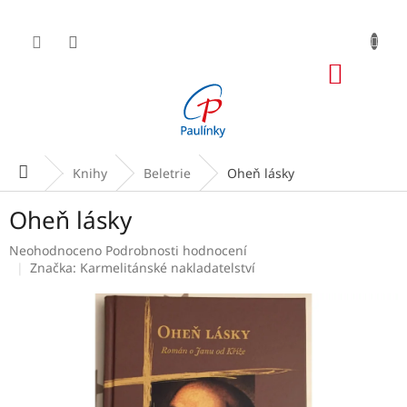
Přejít
na
obsah
NÁKUP
KOŠÍK
Domů
Knihy
Beletrie
Oheň lásky
Oheň lásky
Průměrné
Neohodnoceno
Podrobnosti hodnocení
hodnocení
Značka:
Karmelitánské nakladatelství
produktu
je
0,0
z
5
hvězdiček.