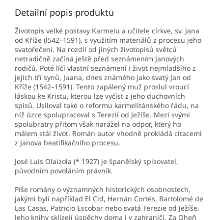
Detailní popis produktu
Životopis velké postavy Karmelu a učitele církve, sv. Jana
od Kříže (l542–1591), s využitím materiálů z procesu jeho
svatořečení. Na rozdíl od jiných životopisů světců
netradičně začíná ještě před seznámením Janových
rodičů. Poté líčí vlastní seznámení i život nejmladšího z
jejich tří synů, Juana, dnes známého jako svatý Jan od
Kříže (1542–1591). Tento zapálený muž proslul vroucí
láskou ke Kristu, kterou lze vyčíst z jeho duchovních
spisů. Usiloval také o reformu karmelitánského řádu, na
níž úzce spolupracoval s Terezií od Ježíše. Mezi svými
spolubratry přitom však narážel na odpor, který ho
málem stál život. Román autor vhodně prokládá citacemi
z Janova beatifikačního procesu.
José Luis Olaizola (* 1927) je španělský spisovatel,
původním povoláním právník.
Píše romány o významných historických osobnostech,
jakými byli například El Cid, Hernán Cortés, Bartolomé de
Las Casas, Patricio Escobar nebo svatá Terezie od Ježíše.
Jeho knihy sklízejí úspěchy doma i v zahraničí. Za Oheň