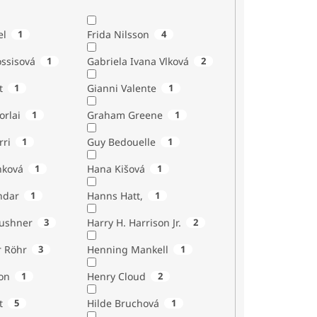
el
1
Frida Nilsson
4
ossisová
1
Gabriela Ivana Vlková
2
t
1
Gianni Valente
1
orlai
1
Graham Greene
1
rri
1
Guy Bedouelle
1
nková
1
Hana Kišová
1
ndar
1
Hanns Hatt,
1
Kushner
3
Harry H. Harrison Jr.
2
r Röhr
3
Henning Mankell
1
on
1
Henry Cloud
2
t
5
Hilde Bruchová
1