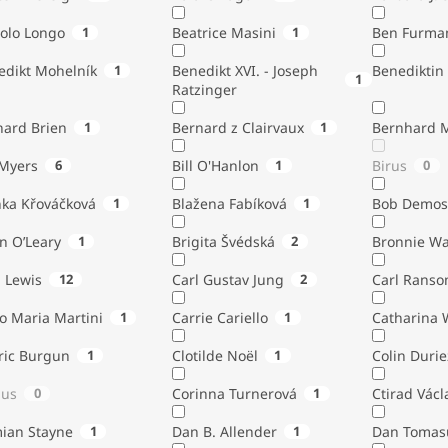
tolo Longo
1
Beatrice Masini
1
Ben Furma
edikt Mohelník
1
Benedikt XVI. - Joseph
Benediktin
1
Ratzinger
nard Brien
1
Bernard z Clairvaux
1
Bernhard 
Bill Myers
6
Bill O'Hanlon
1
Birus
0
nka Křováčková
1
Blažena Fabíková
1
Bob Demos
n O’Leary
1
Brigita Švédská
2
Bronnie W
. Lewis
12
Carl Gustav Jung
2
Carl Ranso
o Maria Martini
1
Carrie Cariello
1
Catharina 
ric Burgun
1
Clotilde Noël
1
Colin Durie
lus
0
Corinna Turnerová
1
Ctirad Václ
ian Stayne
1
Dan B. Allender
1
Dan Tomas