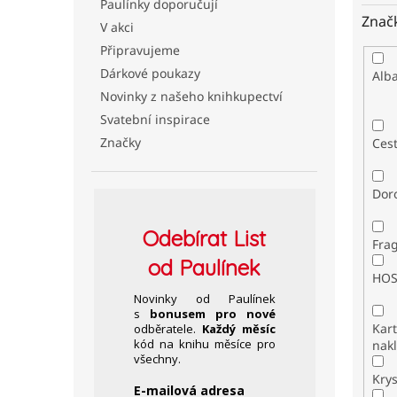
Paulínky doporučují
Znač
V akci
Připravujeme
Dárkové poukazy
Alb
Novinky z našeho knihkupectví
Svatební inspirace
Značky
Ces
Dor
Odebírat
List
Fra
od Paulínek
HO
Novinky od Paulínek
s
bonusem pro nové
Kar
odběratele.
Každý měsíc
kód na knihu měsíce pro
nakl
všechny.
Kry
E-mailová adresa