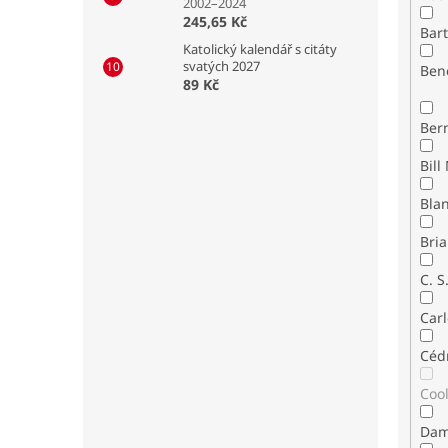
2002–2024
245,65 Kč
Bar
Katolický kalendář s citáty
svatých 2027
Ben
89 Kč
Ber
Bla
Bria
C. S
Carl
Céd
Coo
Dam