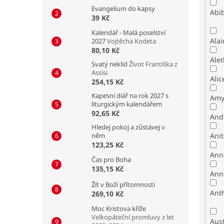
Evangelium do kapsy
Abib
39 Kč
Kalendář - Malá poselství
Alai
2027
Vojtěcha Kodeta
80,10 Kč
Alet
Svatý neklid
Život Františka z
Assisi
Alic
254,15 Kč
Kapesní diář na rok 2027 s
Amy
liturgickým kalendářem
92,65 Kč
And
Hledej pokoj a zůstávej v
něm
Ani
123,25 Kč
Ann
Čas pro Boha
135,15 Kč
Ann
Žít v Boží přítomnosti
Ant
269,10 Kč
Moc Kristova kříže
Velkopáteční promluvy z let