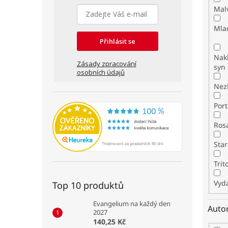
Mal
Mla
Přihlásit se
Nakl
Zásady zpracování
syn 
osobních údajů
Nez
Por
Ros
Star
Tri
Vyda
Top 10 produktů
Evangelium na každý den
Auto
2027
140,25 Kč