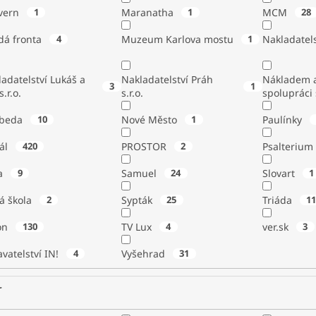
vern
1
Maranatha
1
MCM
28
dá fronta
4
Muzeum Karlova mostu
1
Nakladatels
adatelství Lukáš a
Nakladatelství Práh
Nákladem a
3
1
s.r.o.
s.r.o.
spolupráci
beda
10
Nové Město
1
Paulínky
tál
420
PROSTOR
2
Psalterium
a
9
Samuel
24
Slovart
1
á škola
2
Sypták
25
Triáda
1
ton
130
TV Lux
4
ver.sk
3
vatelství IN!
4
Vyšehrad
31
r