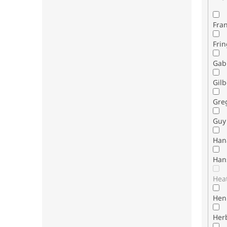
Fran
Fri
Gab
Gilb
Gre
Guy 
Han
Han
Hea
Henr
Her