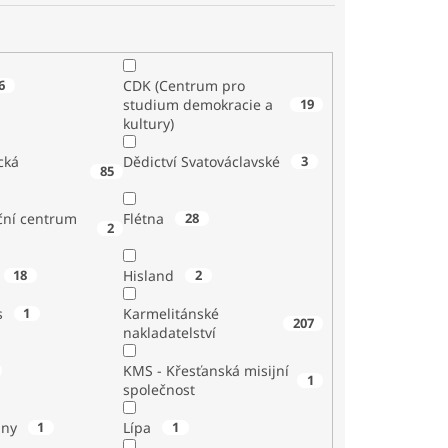
6
CDK (Centrum pro
studium demokracie a
19
kultury)
cká
Dědictví Svatováclavské
3
85
ční centrum
Flétna
28
2
18
Hisland
2
s
1
Karmelitánské
207
nakladatelství
KMS - Křesťanská misijní
1
společnost
iny
1
Lípa
1