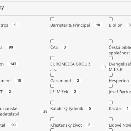
ky
atros
9
Barrister & Principal
10
Biblion
3
ta
90
ČAS
3
Česká bibli
společnost
on
143
EUROMEDIA GROUP,
Evangeliza
1
a.s.
M.I.S.E.
gment
10
Garamond
2
Hesperion
ST
2
Jiří Miček
2
Josef Byrtu
tuziánské
Katolický týdeník
5
Kazda
1
28
adatelství
stal
90
Křesťanský život
7
Lidové Nov