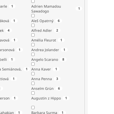
erle
1
Adrien Mamadou
1
Sawadogo
áková
1
Aleš Opatrný
6
ek
4
Alfred Adler
2
tavová
1
Amélia Fleurot
1
Larsonová
1
Andrea Jolander
1
Giubelli
1
Angelo Scarano
8
a Semiánová,
1
Anna Kaver
1
tiová
1
Anna Penna
3
1
Anselm Grün
6
erson
1
Augustin z Hippo
1
Sahakian
1
Barbara Surma
1