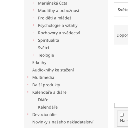
Mariánská úcta
l
Světc
Modlitby a pobožnosti
Pro děti a mládež
Psychologie a vztahy
Ř
Rozhovory a svědectví
a
Dopo
z
Spiritualita
e
Světci
n
Teologie
í
E-knihy
p
Audioknihy ke stažení
r
o
Multimédia
d
Další produkty
u
Kalendáře a diáře
k
Diáře
t
Kalendáře
ů
Devocionálie
Na 
Novinky z našeho nakladatelství