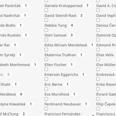
el Pastirčák
1
Daniela Krolupperová
7
David A. Cl
id Nadrchal
1
David Steindl-Rast
2
David Vopř
de Biollo
1
Debbie Tung
4
Denisa Čer
indo Ruotolo
1
Dom Samuel
3
Dominik Op
ar Rai
1
Edita Miriam Mendelová
1
Edmond Pr
ém Syrský
1
Ekaterina Trukhan
1
Elias Vella
zabeth Monfortová
1
Ellen Fischer
1
Else Müller
ne
0
Emerson Eggerichs
1
Endresová B
 Shalit
1
Eric Berne
1
Erika Rose
 Horáková
6
Eva Muroňová
1
Évrard Gaë
styna Kowalská
1
Ferdinand Neubauer
1
Filip Čapek
yd McClung
2
Francisco Fernández-
Francisco J.