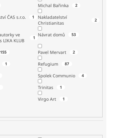
Michal Bařinka
2
tví ČAS s.r.o.
1
Nakladatelství
2
Christianitas
utorky ve
Návrat domů
53
1
 s LIKA KLUB
155
Pavel Mervart
2
1
Refugium
87
Spolek Communio
4
1
Trinitas
1
Virgo Art
1