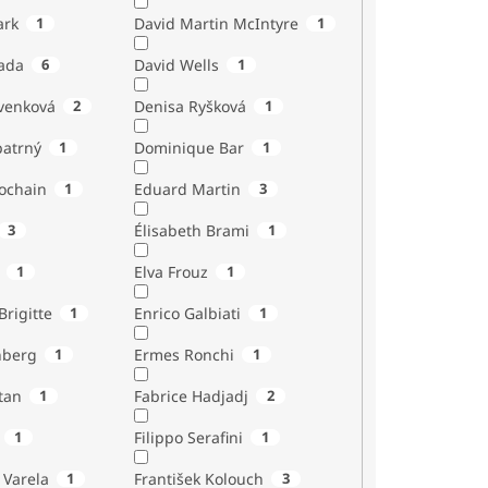
ark
1
David Martin McIntyre
1
ada
6
David Wells
1
venková
2
Denisa Ryšková
1
atrný
1
Dominique Bar
1
ochain
1
Eduard Martin
3
3
Élisabeth Brami
1
1
Elva Frouz
1
rigitte
1
Enrico Galbiati
1
nberg
1
Ermes Ronchi
1
tan
1
Fabrice Hadjadj
2
1
Filippo Serafini
1
 Varela
1
František Kolouch
3