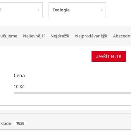
i
Teologie
ručujeme
Nejlevnější
Nejdražší
Nejprodávanější
Abecedn
ZAVŘÍT FILTR
Cena
10
Kč
skladě
1828