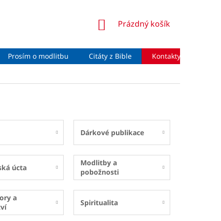
NÁKUPNÍ
Prázdný košík
KOŠÍK
Prosím o modlitbu
Citáty z Bible
Kontakty
Moje 
Dárkové publikace
Modlitby a
ská úcta
pobožnosti
ory a
Spiritualita
ví