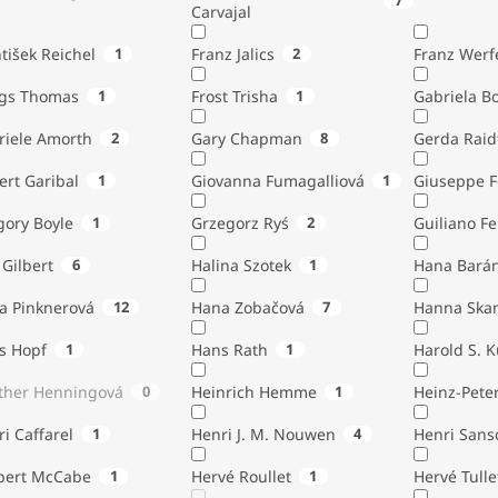
7
Carvajal
tišek Reichel
1
Franz Jalics
2
Franz Werf
ngs Thomas
1
Frost Trisha
1
Gabriela B
riele Amorth
2
Gary Chapman
8
Gerda Raid
ert Garibal
1
Giovanna Fumagalliová
1
Giuseppe F
gory Boyle
1
Grzegorz Ryś
2
Guiliano Fe
Gilbert
6
Halina Szotek
1
Hana Bará
a Pinknerová
12
Hana Zobačová
7
Hanna Ska
s Hopf
1
Hans Rath
1
Harold S. 
ther Henningová
0
Heinrich Hemme
1
Heinz-Pete
i Caffarel
1
Henri J. M. Nouwen
4
Henri Sans
bert McCabe
1
Hervé Roullet
1
Hervé Tulle