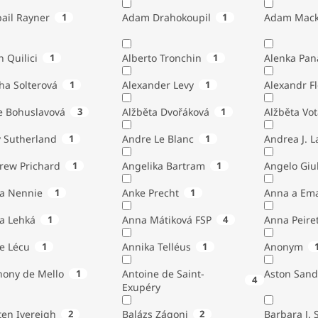
ail Rayner
1
Adam Drahokoupil
1
Adam Mack
n Quilici
1
Alberto Tronchin
1
Alenka Pan
ha Solterová
1
Alexander Levy
1
Alexandr Fl
e Bohuslavová
3
Alžběta Dvořáková
1
Alžběta Vo
 Sutherland
1
Andre Le Blanc
1
Andrea J. 
rew Prichard
1
Angelika Bartram
1
Angelo 
ta Nennie
1
Anke Precht
1
Anna a Em
a Lehká
1
Anna Mátiková FSP
4
Anna Peiret
e Lécu
1
Annika Telléus
1
Anonym
hony de Mello
1
Antoine de Saint-
Aston Sand
4
Exupéry
Austen Ivereigh
2
Balázs Zágoni
2
Barbara J. 