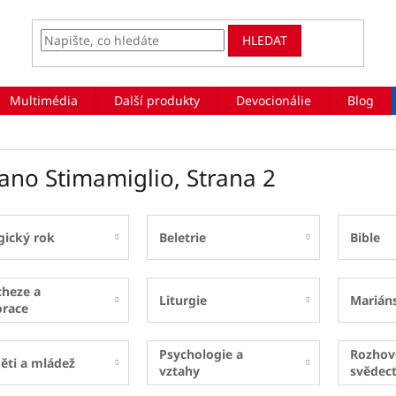
HLEDAT
Multimédia
Další produkty
Devocionálie
Blog
fano Stimamiglio
, Strana 2
gický rok
Beletrie
Bible
cheze a
Liturgie
Marián
orace
Psychologie a
Rozhov
ěti a mládež
vztahy
svědect