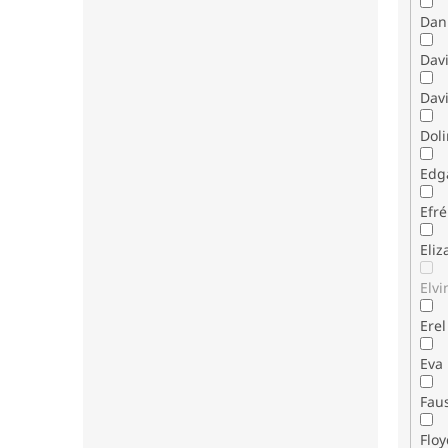
Dani
Dav
Davi
Dol
Edg
Efr
Eli
Elvi
Erel
Eva
Fau
Flo