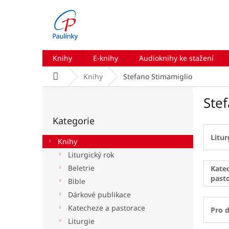
Přejít
na
obsah
Knihy
E-knihy
Audioknihy ke stažení
Domů
Knihy
Stefano Stimamiglio
P
Ste
o
Přeskočit
s
Kategorie
kategorie
t
r
Litur
Knihy
a
Liturgický rok
n
Beletrie
n
Kate
past
í
Bible
p
Dárkové publikace
a
Katecheze a pastorace
Pro d
n
Liturgie
e