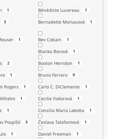
n
1
Bénédicte Lucereau
1
3
Bernadette Moriauová
1
Meuser
1
Bev Cobain
1
Blanka Borová
1
s
2
Booton Herndon
1
are
1
Bruno Ferrero
9
m Rogers
1
Carlo C. DiClemente
1
Wilhelm
1
Cecilie Fodorová
1
z
1
Consilia Maria Lakotta
1
av Pospíšil
5
Česlava Talafantová
1
ulo
1
Daniel Freeman
1