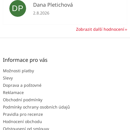
Dana Pletichová
DP
Hodnocení obchodu je 5 z 5 hvězdiček.
2.8.2026
Zobrazit další hodnocení
Z
á
p
a
Informace pro vás
t
Možnosti platby
í
Slevy
Doprava a poštovné
Reklamace
Obchodní podmínky
Podmínky ochrany osobních údajů
Pravidla pro recenze
Hodnocení obchodu
Odstoupení od smlouvy