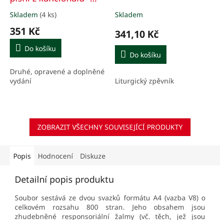
komplet
Skladem
(4 ks)
Skladem
Průměrné
Průměrné
hodnocení
hodnocení
351 Kč
341,10 Kč
produktu
produktu
je
je
Do košíku
5,0
3,7
Do košíku
z
z
Druhé, opravené a doplněné
5
5
Liturgický zpěvník
vydání
hvězdiček.
hvězdiček.
ZOBRAZIT VŠECHNY SOUVISEJÍCÍ PRODUKTY
Popis
Hodnocení
Diskuze
Detailní popis produktu
Soubor sestává ze dvou svazků formátu A4 (vazba V8) o
celkovém rozsahu 800 stran. Jeho obsahem jsou
zhudebněné responsoriální žalmy (vč. těch, jež jsou