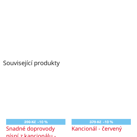
Související produkty
390 Kč
–10 %
379 Kč
–10 %
Snadné doprovody
Kancionál - červený
písní z kancionálu -