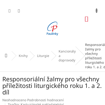
Přejít
na
obsah
NÁKUP
KOŠÍK
Responsoriá
žalmy pro
Kancionály
všechny
Domů
Knihy
Liturgie
a
příležitosti
doprovody
liturgického
roku 1. a 2. d
Responsoriální žalmy pro všechny
příležitosti liturgického roku 1. a 2.
díl
Průměrné
Neohodnoceno
Podrobnosti hodnocení
hodnocení
Značka:
Kartuziánské nakladatelství