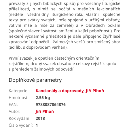
převzaty z jiných biblických spisů) pro všechny liturgické
příležitosti, s nimiž se počítá v mešních lekcionářích
(neděle i všední dny liturgického roku, vlastní i společné
texty pro svátky svatých, mše spojené s určitými obřady,
votivní mše a mše za zemřelé) a v Obřadech pokání
(společné slavení svátosti smíření a kající pobožnosti). Pro
některé významné příležitosti je dále připojeno čtyřhlasé
zpracování odpovědi i žalmových veršů pro smíšený sbor
(ad lib. s doprovodem varhan).
První svazek je opatřen částečným orientačním
rejstříkem; druhý svazek obsahuje celkový rejstřík spolu
s přehledem žalmových odpovědí.
Doplňkové parametry
Kategorie
:
Kancionály a doprovody
,
Jiří Plhoň
Hmotnost
:
2.55 kg
EAN
:
9788087864876
Autor
:
Jiří Plhoň
Rok vydání
:
2018
Číslo vydání
:
1