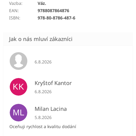
Vazba
:
Váz.
EAN
:
9788087864876
ISBN
:
978-80-8786-487-6
Hodnocení obchodu je 5 z 5 hvězdiček.
6.8.2026
Kryštof Kantor
KK
Hodnocení obchodu je 5 z 5 hvězdiček.
6.8.2026
Milan Lacina
ML
Hodnocení obchodu je 5 z 5 hvězdiček.
5.8.2026
Oceňuji rychlost a kvalitu dodání