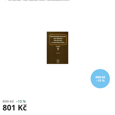
produktu
je
0,0
z
5
hvězdiček.
890 Kč
–10 %
890 Kč
–10 %
801 Kč