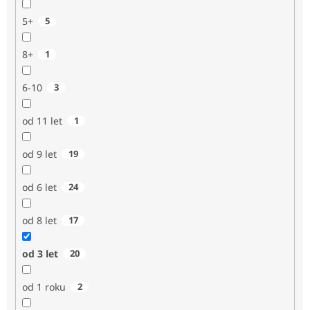
5+
5
8+
1
6-10
3
od 11 let
1
od 9 let
19
od 6 let
24
od 8 let
17
od 3 let
20
od 1 roku
2