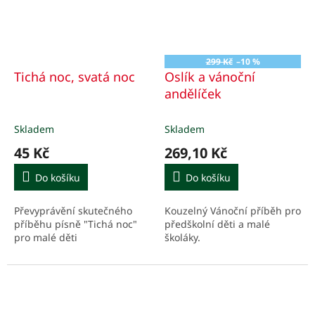
299 Kč
–10 %
Tichá noc, svatá noc
Oslík a vánoční
andělíček
Skladem
Skladem
45 Kč
269,10 Kč
Do košíku
Do košíku
Převyprávění skutečného
Kouzelný Vánoční příběh pro
příběhu písně "Tichá noc"
předškolní děti a malé
pro malé děti
školáky.