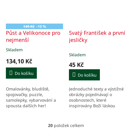
149 Kč
–10 %
Půst a Velikonoce pro
Svatý František a první
nejmenší
jesličky
Skladem
Průměrné
Skladem
hodnocení
134,10 Kč
produktu
45 Kč
je
5,0
Do košíku
Do košíku
z
5
Omalovánky, bludiště,
Jednoduché texty a výstižné
hvězdiček.
spojovačky, puzzle,
obrázky pojednávají o
samolepky, vybarvování a
osobnostech, které
spousta dalších her!
inspirovány Boží láskou
projevovaly mimořádným
způsobem svou lásku k
lidem.
20
položek celkem
O