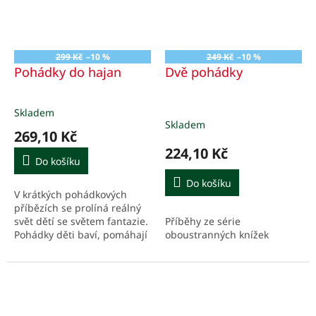
299 Kč
–10 %
249 Kč
–10 %
Pohádky do hajan
Dvě pohádky
Skladem
Průměrné
Skladem
hodnocení
269,10 Kč
produktu
224,10 Kč
je
Do košíku
5,0
z
Do košíku
V krátkých pohádkových
5
příbězích se prolíná reálný
hvězdiček.
svět dětí se světem fantazie.
Příběhy ze série
Pohádky děti baví, pomáhají
oboustranných knížek
jim rozvíjet představivost a
zároveň jim otevírají oči při
uvažování...