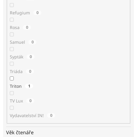
Refugium
0
Rosa
0
Samuel
0
Sypták
0
Triáda
0
Triton
1
TV Lux
0
Vydavatelství IN!
0
Věk čtenáře