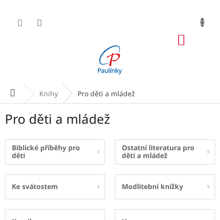
Přejít
na
obsah
NÁKUP
KOŠÍK
Domů
Knihy
Pro děti a mládež
Pro děti a mládež
Biblické příběhy pro
Ostatní literatura pro
děti
děti a mládež
Ke svátostem
Modlitební knížky