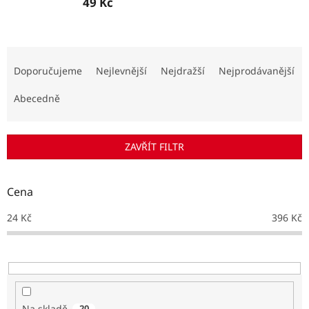
49 Kč
Ř
a
Doporučujeme
Nejlevnější
Nejdražší
Nejprodávanější
z
e
Abecedně
n
í
p
ZAVŘÍT FILTR
r
o
d
Cena
u
k
24
Kč
396
Kč
t
ů
Na skladě
20