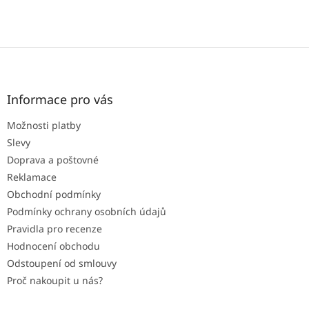
Z
á
p
a
Informace pro vás
t
Možnosti platby
í
Slevy
Doprava a poštovné
Reklamace
Obchodní podmínky
Podmínky ochrany osobních údajů
Pravidla pro recenze
Hodnocení obchodu
Odstoupení od smlouvy
Proč nakoupit u nás?