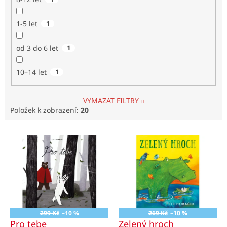
1-5 let
1
od 3 do 6 let
1
10–14 let
1
VYMAZAT FILTRY
Položek k zobrazení:
20
V
ý
p
i
s
p
r
o
299 Kč
–10 %
269 Kč
–10 %
d
Pro tebe
Zelený hroch