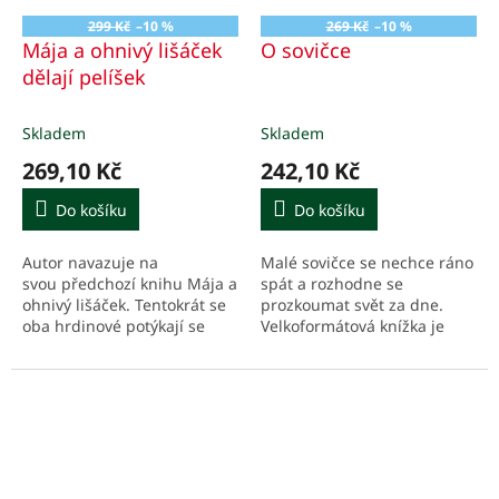
299 Kč
–10 %
269 Kč
–10 %
Mája a ohnivý lišáček
O sovičce
dělají pelíšek
Skladem
Skladem
269,10 Kč
242,10 Kč
Do košíku
Do košíku
Autor navazuje na
Malé sovičce se nechce ráno
svou předchozí knihu Mája a
spát a rozhodne se
ohnivý lišáček. Tentokrát se
prozkoumat svět za dne.
oba hrdinové potýkají se
Velkoformátová knížka je
stěhováním.
určena dětem od 3 let.