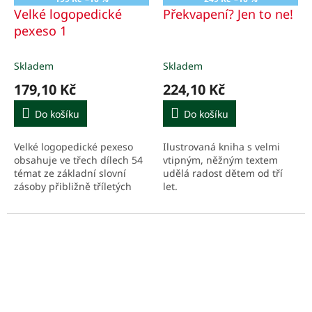
Velké logopedické
Překvapení? Jen to ne!
pexeso 1
Skladem
Skladem
179,10 Kč
224,10 Kč
Do košíku
Do košíku
Velké logopedické pexeso
Ilustrovaná kniha s velmi
obsahuje ve třech dílech 54
vtipným, něžným textem
témat ze základní slovní
udělá radost dětem od tří
zásoby přibližně tříletých
let.
dětí.