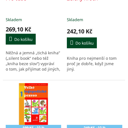
u
k
t
Skladem
Skladem
ů
269,10 Kč
242,10 Kč
Do košíku
Do košíku
Něžná a jemná „tichá kniha“
Kniha pro nejmenší o tom
(„silent book“ nebo též
proč je dobře, když jsme
„kniha beze slov“) vypráví
jiný.
o tom, jak přijímat od jiných,
myslet na ostatní a rozdávat
druhým.
199 Kč
–10 %
249 Kč
–10 %