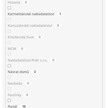
Hisland
0
Karmelitánské nakladatelství
1
Kartuziánské nakladatelství
0
Křesťanský život
0
MCM
0
Nakladatelství Práh s.r.o.
0
Návrat domů
2
Nezbeda
0
Paulínky
0
Portál
10