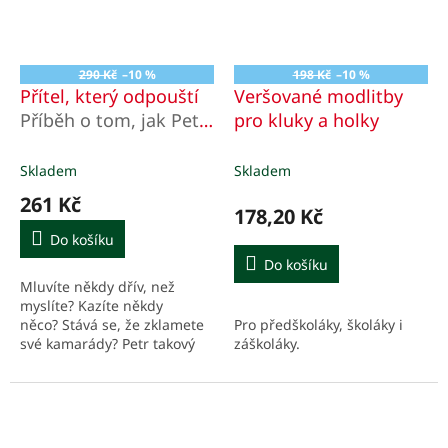
290 Kč
–10 %
198 Kč
–10 %
Přítel, který odpouští
Veršované modlitby
Příběh o tom, jak Petr
pro kluky a holky
selhal a Ježíš mu
odpustil
Skladem
Skladem
261 Kč
178,20 Kč
Do košíku
Do košíku
Mluvíte někdy dřív, než
myslíte? Kazíte někdy
Pro předškoláky, školáky i
něco? Stává se, že zklamete
záškoláky.
své kamarády? Petr takový
byl – všechno kazil znovu a
znovu a znovu. Kdo by se s...