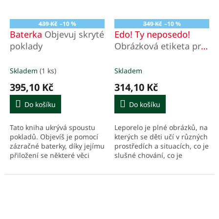
439 Kč
–10 %
349 Kč
–10 %
Baterka
Objevuj skryté
Edo! Ty neposedo!
poklady
Obrázková etiketa pro
nejmenší
Skladem
(1 ks)
Skladem
395,10 Kč
314,10 Kč
Do košíku
Do košíku
Tato kniha ukrývá spoustu
Leporelo je plné obrázků, na
pokladů. Objevíš je pomocí
kterých se děti učí v různých
zázračné baterky, díky jejímu
prostředích a situacích, co je
přiložení se některé věci
slušné chování, co je
objeví, jiné zase zmizí.
nebezpečné a jak se k sobe
Příběh se tak stává
správně chovat.
zajímavým...