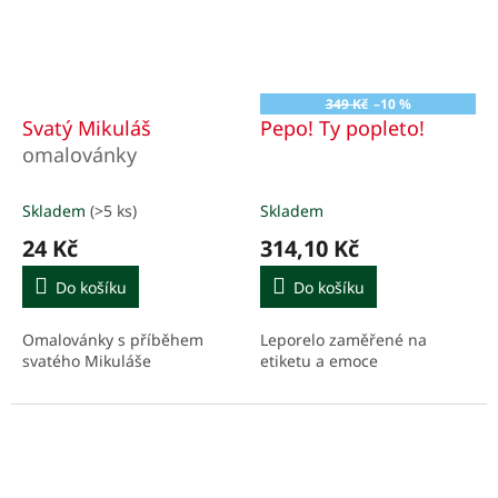
349 Kč
–10 %
Svatý Mikuláš
Pepo! Ty popleto!
omalovánky
Skladem
(>5 ks)
Skladem
24 Kč
314,10 Kč
Do košíku
Do košíku
Omalovánky s příběhem
Leporelo zaměřené na
svatého Mikuláše
etiketu a emoce