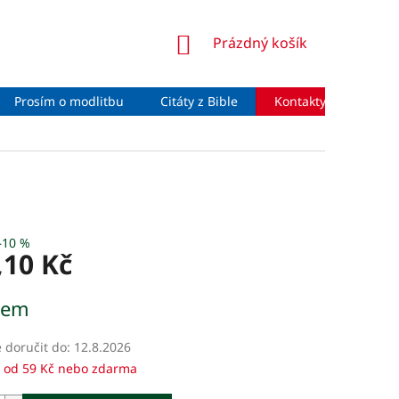
NÁKUPNÍ
Prázdný košík
KOŠÍK
Prosím o modlitbu
Citáty z Bible
Kontakty
Moje 
–10 %
,10 Kč
dem
doručit do:
12.8.2026
 od 59 Kč nebo zdarma