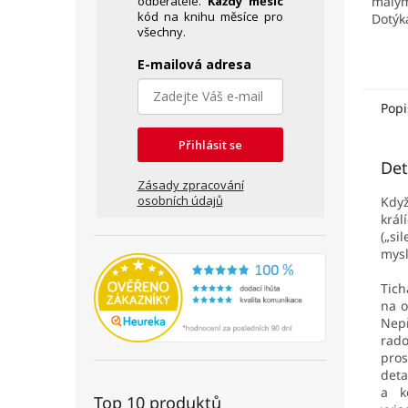
odběratele.
Každý měsíc
malým
kód na knihu měsíce pro
Dotýká
všechny.
domov,
Temat
E-mailová adresa
přátel
naprot
Popi
Přihlásit se
Det
Zásady zpracování
osobních údajů
Když
král
(„si
mysl
Tich
na o
Nepř
rado
pros
deta
a k
Top 10 produktů