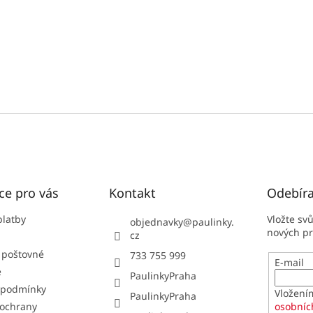
ce pro vás
Kontakt
Odebíra
platby
Vložte sv
objednavky
@
paulinky.
nových p
cz
 poštovné
733 755 999
E-mail
e
PaulinkyPraha
 podmínky
Vložení
PaulinkyPraha
ochrany
osobníc