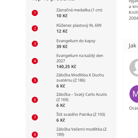
vyj
a kn
Zázračná medailka (1 cm)
Knih
10 Kč
2004
Růženec plastový RL 699
12 Kč
Evangelium do kapsy
39 Kč
Evangelium na každý den
2027
140,25 Kč
Záložka Modlitba K Duchu
svatému (Z 186)
6 Kč
Záložka – Svatý Carlo Acutis
(Z 169)
6 Kč
Oceň
Štít svatého Patrika (Z 193)
6 Kč
Záložka Večerní modlitba (Z
189)