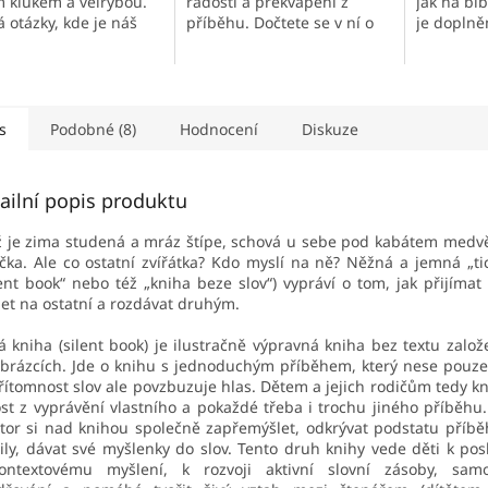
 klukem a velrybou.
radosti a překvapení z
jak na bl
 otázky, kde je náš
příběhu. Dočtete se v ní o
je doplně
 co jej tvoří.
spoustě malých
velkými il
izuje důležitost
každodenních laskavostí,
ocení zvlá
ství, odvahu jít
které dělají naše životy...
i...
s
Podobné (8)
Hodnocení
Diskuze
ailní popis produktu
 je zima studená a mráz štípe, schová u sebe pod kabátem med
íčka. Ale co ostatní zvířátka? Kdo myslí na ně? Něžná a jemná „ti
lent book“ nebo též „kniha beze slov“) vypráví o tom, jak přijímat
et na ostatní a rozdávat druhým.
á kniha (silent book) je ilustračně výpravná kniha bez textu zalo
brázcích. Jde o knihu s jednoduchým příběhem, který nese pouze 
ítomnost slov ale povzbuzuje hlas. Dětem a jejich rodičům tedy kn
st z vyprávění vlastního a pokaždé třeba i trochu jiného příběhu.
tor si nad knihou společně zapřemýšlet, odkrývat podstatu příbě
ily, dávat své myšlenky do slov. Tento druh knihy vede děti k p
ontextovému myšlení, k rozvoji aktivní slovní zásoby, sam