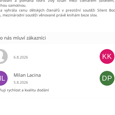
adřování a pomáhá tvořit živý vztah mezi čtenářem (dítětem,
ihou samotnou.
a vyhrála cenu dětských čtenářů v prestižní soutěži Silent Bo
, mezinárodní soutěži věnované právě knihám beze slov.
KK
Hodnocení obchodu je 5 z 5 hvězdiček.
6.8.2026
Milan Lacina
ML
DP
Hodnocení obchodu je 5 z 5 hvězdiček.
5.8.2026
uji rychlost a kvalitu dodání