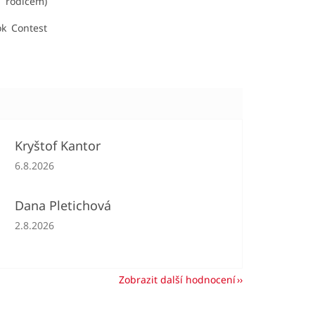
 rodičem)
ok Contest
Kryštof Kantor
Hodnocení obchodu je 5 z 5 hvězdiček.
6.8.2026
Dana Pletichová
Hodnocení obchodu je 5 z 5 hvězdiček.
2.8.2026
Zobrazit další hodnocení