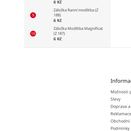
6 Kč
Záložka Ranní modlitba (Z
188)
6 Kč
Záložka Modlitba Magnificat
(Z 187)
6 Kč
Z
á
p
a
t
Informa
í
Možnosti 
Slevy
Doprava a
Reklamac
Obchodní
Podmínky 