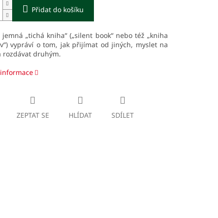
Přidat do košíku
jemná „tichá kniha“ („silent book“ nebo též „kniha
v“) vypráví o tom, jak přijímat od jiných, myslet na
a rozdávat druhým.
 informace
ZEPTAT SE
HLÍDAT
SDÍLET