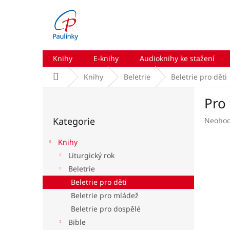
Přejít
na
obsah
Knihy
E-knihy
Audioknihy ke stažení
Domů
Knihy
Beletrie
Beletrie pro děti
P
Pro
o
Přeskočit
s
Kategorie
Průmě
Neoho
kategorie
t
hodnoc
r
produk
Knihy
a
je
Liturgický rok
n
0,0
Beletrie
z
n
5
í
Beletrie pro děti
hvězdič
p
Beletrie pro mládež
a
Beletrie pro dospělé
n
Bible
e