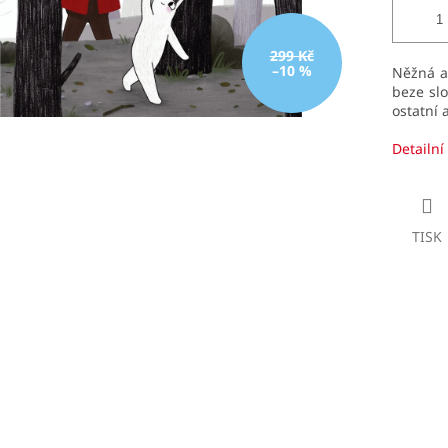
299 Kč
–10 %
Něžná a 
beze slo
ostatní 
Detailní
TISK