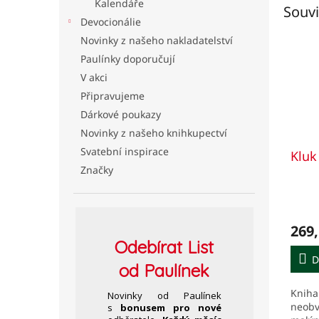
Kalendáře
Souvi
Devocionálie
Novinky z našeho nakladatelství
Paulínky doporučují
V akci
Připravujeme
Dárkové poukazy
Novinky z našeho knihkupectví
Svatební inspirace
Kluk
Značky
269,
Odebírat
List
D
od Paulínek
Kniha
Novinky od Paulínek
neobv
s
bonusem pro nové