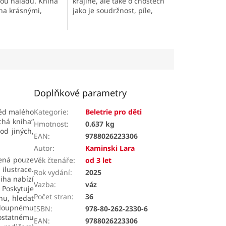
bou náladu. Kniha
krajině, ale také o cnostech
na krásnými,
jako je soudržnost, píle,
ustracemi, které
kázeň a moudrost.
ště malí čtenáři.
Doplňkové parametry
věd malého
Kategorie
:
Beletrie pro děti
chá kniha“
Hmotnost
:
0.637 kg
 od jiných,
EAN
:
9788026223306
Autor
:
Kaminski Lara
žená pouze
Věk čtenáře
:
od 3 let
ilustrace.
Rok vydání
:
2025
iha nabízí
Vazba
:
váz
 Poskytuje
Počet stran
:
36
hu, hledat
osloupnému
ISBN
:
978-80-262-2330-6
ostatnému
EAN
:
9788026223306