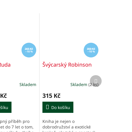
265 Kč
350 Kč
–10 %
–10 %
Ruda
Švýcarský Robinson
Další
produkt
Skladem
Skladem
(2 ks)
 Kč
315 Kč
šíku
Do košíku
ipný příběh pro
Kniha je nejen o
let do 7 let o tom,
dobrodružství a exotické