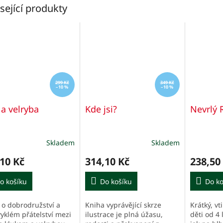
sející produkty
299 Kč
349 Kč
–10 %
–10 %
 a velryba
Kde jsi?
Nevrlý 
Skladem
Skladem
Průměrné
hodnocení
10 Kč
314,10 Kč
238,50
produktu
je
o košíku
5,0
Do košíku
Do ko
z
5
 o dobrodružství a
Kniha vyprávějící skrze
Krátký, vt
hvězdiček.
yklém přátelství mezi
ilustrace je plná úžasu,
děti od 4 