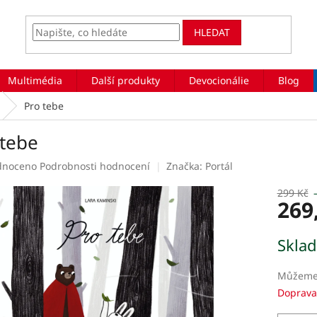
HLEDAT
Multimédia
Další produkty
Devocionálie
Blog
Pro tebe
 tebe
rné
dnoceno
Podrobnosti hodnocení
Značka:
Portál
ení
tu
299 Kč
269
Měrná
Skla
cena:
ek.
Můžeme 
Doprava