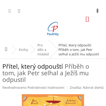
Přejít
na
obsah
NÁKUP
KOŠÍK
Pro
Přítel, který odpouští
Domů
Knihy
děti a
Příběh o tom, jak Petr
mládež
selhal a Ježíš mu odpustil
Přítel, který odpouští
Příběh o
tom, jak Petr selhal a Ježíš mu
odpustil
Průměrné
Neohodnoceno
Podrobnosti hodnocení
Značka:
Návrat domů
hodnocení
produktu
je
0,0