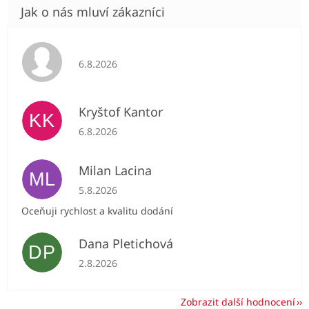
Hodnocení obchodu je 5 z 5 hvězdiček.
6.8.2026
Kryštof Kantor
KK
Hodnocení obchodu je 5 z 5 hvězdiček.
6.8.2026
Milan Lacina
ML
Hodnocení obchodu je 5 z 5 hvězdiček.
5.8.2026
Oceňuji rychlost a kvalitu dodání
Dana Pletichová
DP
Hodnocení obchodu je 5 z 5 hvězdiček.
2.8.2026
Zobrazit další hodnocení