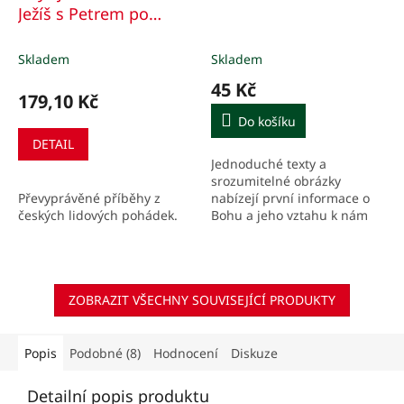
Ježíš s Petrem po
světě
Skladem
Skladem
45 Kč
179,10 Kč
Do košíku
DETAIL
Jednoduché texty a
srozumitelné obrázky
Převyprávěné příběhy z
nabízejí první informace o
českých lidových pohádek.
Bohu a jeho vztahu k nám
lidem.
ZOBRAZIT VŠECHNY SOUVISEJÍCÍ PRODUKTY
Popis
Podobné (8)
Hodnocení
Diskuze
Detailní popis produktu