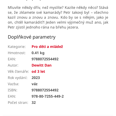
Mluvíte někdy dřív, než myslíte? Kazíte někdy něco?
Stává
se, že zklamete své kamarády?
Petr takový byl – všechno
kazil znovu a znovu a znovu.
Kdo by se s někým, jako je
on, chtěl kamarádit?!
Jeden velmi výjimečný muž ano, jak
Petr zjistil jednoho rána na břehu jezera.
Doplňkové parametry
Kategorie
:
Pro děti a mládež
Hmotnost
:
0.41 kg
EAN
:
9788072554492
Autor
:
Dewitt Dan
Věk čtenáře
:
od 3 let
Rok vydání
:
2023
Vazba
:
váz
ISBN
:
9788072554492
EAN
:
978-80-7255-449-2
Počet stran
:
32