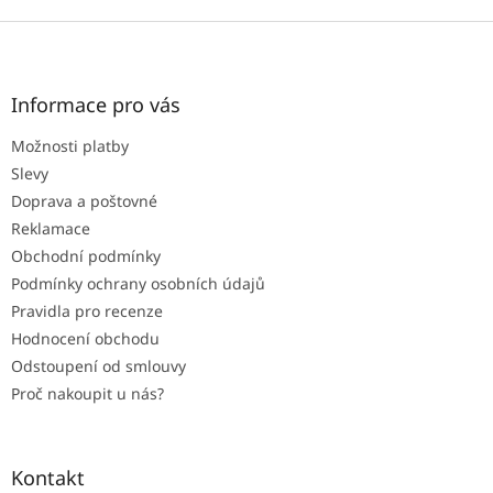
Z
á
p
a
Informace pro vás
t
Možnosti platby
í
Slevy
Doprava a poštovné
Reklamace
Obchodní podmínky
Podmínky ochrany osobních údajů
Pravidla pro recenze
Hodnocení obchodu
Odstoupení od smlouvy
Proč nakoupit u nás?
Kontakt