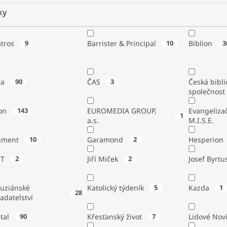
ky
atros
9
Barrister & Principal
10
Biblion
3
ta
90
ČAS
3
Česká bibli
společnost
on
143
EUROMEDIA GROUP,
Evangeliza
1
a.s.
M.I.S.E.
gment
10
Garamond
2
Hesperion
ST
2
Jiří Miček
2
Josef Byrtu
tuziánské
Katolický týdeník
5
Kazda
1
28
adatelství
stal
90
Křesťanský život
7
Lidové Nov