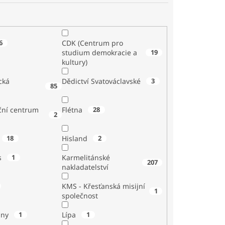
6
CDK (Centrum pro
studium demokracie a
19
kultury)
cká
Dědictví Svatováclavské
3
85
ční centrum
Flétna
28
2
18
Hisland
2
s
1
Karmelitánské
207
nakladatelství
KMS - Křesťanská misijní
1
společnost
iny
1
Lípa
1