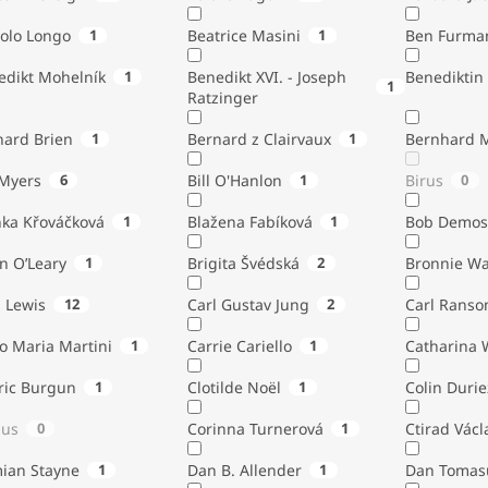
tolo Longo
1
Beatrice Masini
1
Ben Furma
edikt Mohelník
1
Benedikt XVI. - Joseph
Benediktin
1
Ratzinger
nard Brien
1
Bernard z Clairvaux
1
Bernhard 
Bill Myers
6
Bill O'Hanlon
1
Birus
0
nka Křováčková
1
Blažena Fabíková
1
Bob Demos
n O’Leary
1
Brigita Švédská
2
Bronnie W
. Lewis
12
Carl Gustav Jung
2
Carl Ranso
o Maria Martini
1
Carrie Cariello
1
Catharina 
ric Burgun
1
Clotilde Noël
1
Colin Durie
lus
0
Corinna Turnerová
1
Ctirad Václ
ian Stayne
1
Dan B. Allender
1
Dan Tomas