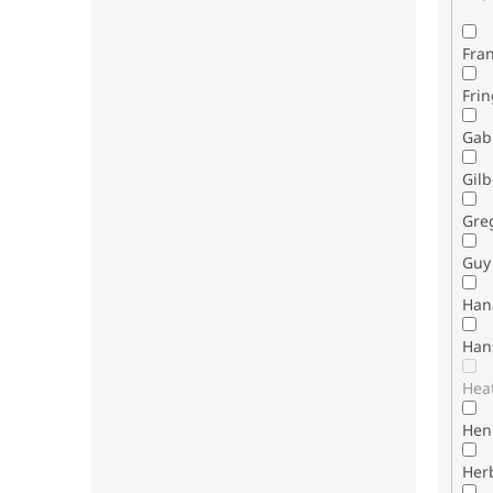
Fran
Fri
Gab
Gilb
Gre
Guy 
Han
Han
Hea
Henr
Her