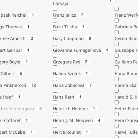
7
Carvajal
tišek Reichel
1
Franz Jalics
2
Franz Werf
ngs Thomas
1
Frost Trisha
1
Gabriela B
riele Amorth
2
Gary Chapman
8
Gerda Raid
ert Garibal
1
Giovanna Fumagalliová
1
Giuseppe F
gory Boyle
1
Grzegorz Ryś
2
Guiliano Fe
Gilbert
6
Halina Szotek
1
Hana Bará
a Pinknerová
12
Hana Zobačová
7
Hanna Ska
s Hopf
1
Hans Rath
1
Harold S. 
ther Henningová
0
Heinrich Hemme
1
Heinz-Pete
i Caffarel
1
Henri J. M. Nouwen
4
Henri Sans
bert McCabe
1
Hervé Roullet
1
Hervé Tulle