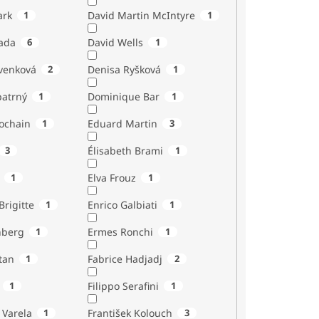
ark
1
David Martin McIntyre
1
ada
6
David Wells
1
venková
2
Denisa Ryšková
1
atrný
1
Dominique Bar
1
ochain
1
Eduard Martin
3
3
Élisabeth Brami
1
1
Elva Frouz
1
rigitte
1
Enrico Galbiati
1
nberg
1
Ermes Ronchi
1
tan
1
Fabrice Hadjadj
2
1
Filippo Serafini
1
 Varela
1
František Kolouch
3