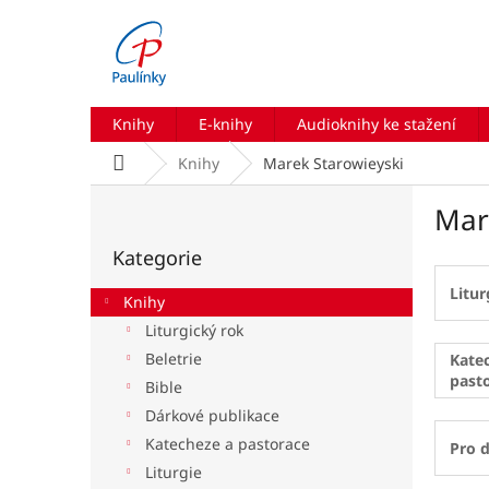
Přejít
na
obsah
Knihy
E-knihy
Audioknihy ke stažení
Domů
Knihy
Marek Starowieyski
P
Mar
o
Přeskočit
s
Kategorie
kategorie
t
r
Litur
Knihy
a
Liturgický rok
n
Beletrie
n
Kate
past
í
Bible
p
Dárkové publikace
a
Katecheze a pastorace
Pro d
n
Liturgie
e