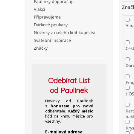
Paulínky doporučují
Znač
V akci
Připravujeme
Dárkové poukazy
Alb
Novinky z našeho knihkupectví
Svatební inspirace
Značky
Ces
Dor
Odebírat
List
Fra
od Paulínek
HO
Novinky od Paulínek
s
bonusem pro nové
Kar
odběratele.
Každý měsíc
kód na knihu měsíce pro
nakl
všechny.
Kry
E-mailová adresa