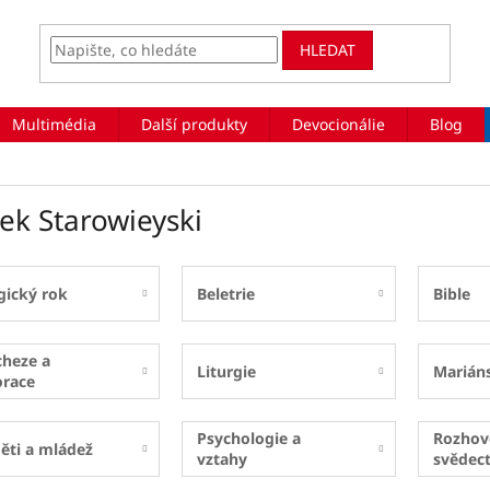
HLEDAT
Multimédia
Další produkty
Devocionálie
Blog
ek Starowieyski
gický rok
Beletrie
Bible
cheze a
Liturgie
Marián
orace
Psychologie a
Rozhov
ěti a mládež
vztahy
svědect