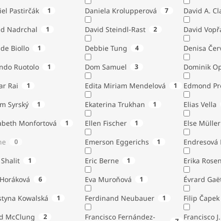
el Pastirčák
1
Daniela Krolupperová
7
David A. Cl
id Nadrchal
1
David Steindl-Rast
2
David Vopř
de Biollo
1
Debbie Tung
4
Denisa Čer
indo Ruotolo
1
Dom Samuel
3
Dominik Op
ar Rai
1
Edita Miriam Mendelová
1
Edmond Pr
ém Syrský
1
Ekaterina Trukhan
1
Elias Vella
zabeth Monfortová
1
Ellen Fischer
1
Else Müller
ne
0
Emerson Eggerichs
1
Endresová B
 Shalit
1
Eric Berne
1
Erika Rose
 Horáková
6
Eva Muroňová
1
Évrard Gaë
styna Kowalská
1
Ferdinand Neubauer
1
Filip Čapek
yd McClung
2
Francisco Fernández-
Francisco J.