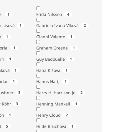
el
1
Frida Nilsson
4
ossisová
1
Gabriela Ivana Vlková
2
t
1
Gianni Valente
1
orlai
1
Graham Greene
1
rri
1
Guy Bedouelle
1
nková
1
Hana Kišová
1
ndar
1
Hanns Hatt,
1
Kushner
3
Harry H. Harrison Jr.
2
r Röhr
3
Henning Mankell
1
on
1
Henry Cloud
2
t
5
Hilde Bruchová
1