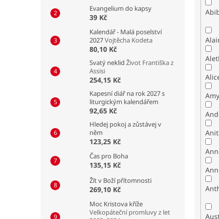
Evangelium do kapsy
Abib
39 Kč
Kalendář - Malá poselství
Alai
2027
Vojtěcha Kodeta
80,10 Kč
Alet
Svatý neklid
Život Františka z
Assisi
Alic
254,15 Kč
Kapesní diář na rok 2027 s
Amy
liturgickým kalendářem
92,65 Kč
And
Hledej pokoj a zůstávej v
něm
Ani
123,25 Kč
Ann
Čas pro Boha
135,15 Kč
Ann
Žít v Boží přítomnosti
Ant
269,10 Kč
Moc Kristova kříže
Velkopáteční promluvy z let