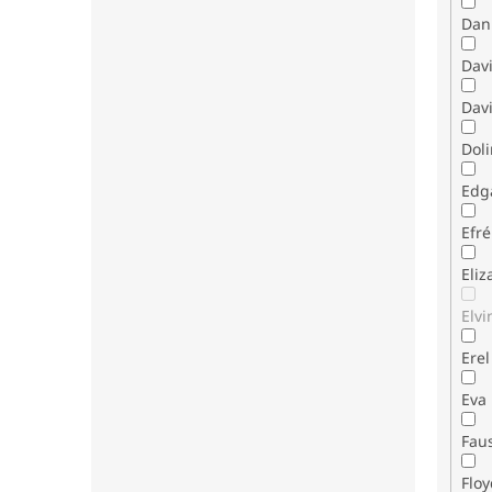
Dani
Dav
Davi
Dol
Edg
Efr
Eli
Elvi
Erel
Eva
Fau
Flo