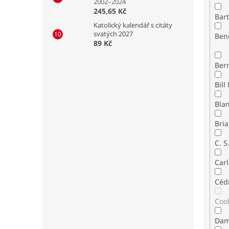
2002–2024
245,65 Kč
Bar
Katolický kalendář s citáty
svatých 2027
Ben
89 Kč
Ber
Bla
Bria
C. S
Carl
Céd
Coo
Dam