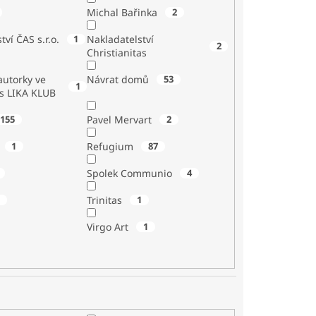
Michal Bařinka
2
tví ČAS s.r.o.
1
Nakladatelství
2
Christianitas
utorky ve
Návrat domů
53
1
 s LIKA KLUB
155
Pavel Mervart
2
1
Refugium
87
Spolek Communio
4
1
Trinitas
1
Virgo Art
1