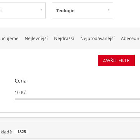
i
Teologie
ručujeme
Nejlevnější
Nejdražší
Nejprodávanější
Abecedn
ZAVŘÍT FILTR
Cena
10
Kč
skladě
1828