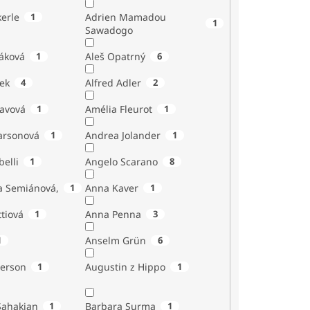
erle
1
Adrien Mamadou
1
Sawadogo
áková
1
Aleš Opatrný
6
ek
4
Alfred Adler
2
tavová
1
Amélia Fleurot
1
Larsonová
1
Andrea Jolander
1
Giubelli
1
Angelo Scarano
8
a Semiánová,
1
Anna Kaver
1
tiová
1
Anna Penna
3
1
Anselm Grün
6
erson
1
Augustin z Hippo
1
Sahakian
1
Barbara Surma
1