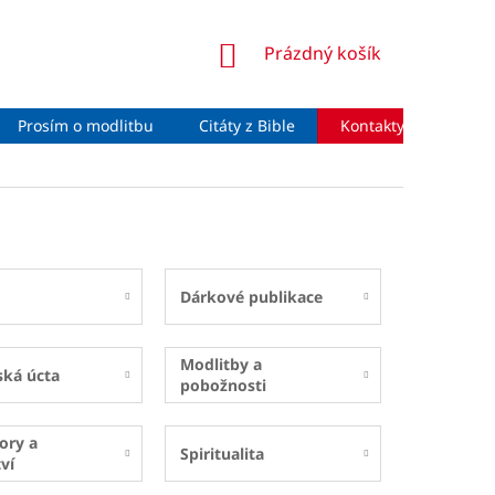
NÁKUPNÍ
Prázdný košík
KOŠÍK
Prosím o modlitbu
Citáty z Bible
Kontakty
Moje 
Dárkové publikace
Modlitby a
ská úcta
pobožnosti
ory a
Spiritualita
ví