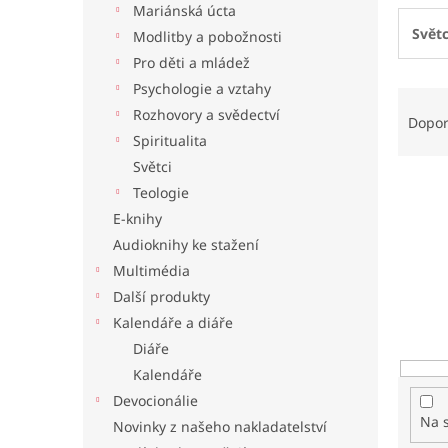
Mariánská úcta
l
Světc
Modlitby a pobožnosti
Pro děti a mládež
Psychologie a vztahy
Ř
Rozhovory a svědectví
a
Dopo
z
Spiritualita
e
Světci
n
Teologie
í
E-knihy
p
Audioknihy ke stažení
r
o
Multimédia
d
Další produkty
u
Kalendáře a diáře
k
Diáře
t
Kalendáře
ů
Devocionálie
Na 
Novinky z našeho nakladatelství