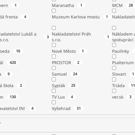
vern
1
Maranatha
1
MCM
28
dá fronta
4
Muzeum Karlova mostu
1
Nakladatels
adatelství Lukáš a
Nakladatelství Práh
Nákladem a
3
1
s.r.o.
s.r.o.
spolupráci
beda
10
Nové Město
1
Paulínky
tál
420
PROSTOR
2
Psalterium
a
9
Samuel
24
Slovart
1
á škola
2
Sypták
25
Triáda
1
ton
130
TV Lux
4
ver.sk
3
vatelství IN!
4
Vyšehrad
31
r