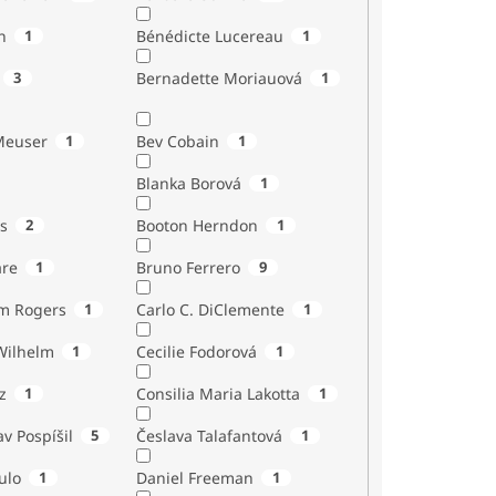
n
1
Bénédicte Lucereau
1
3
Bernadette Moriauová
1
Meuser
1
Bev Cobain
1
Blanka Borová
1
s
2
Booton Herndon
1
are
1
Bruno Ferrero
9
m Rogers
1
Carlo C. DiClemente
1
Wilhelm
1
Cecilie Fodorová
1
z
1
Consilia Maria Lakotta
1
av Pospíšil
5
Česlava Talafantová
1
ulo
1
Daniel Freeman
1