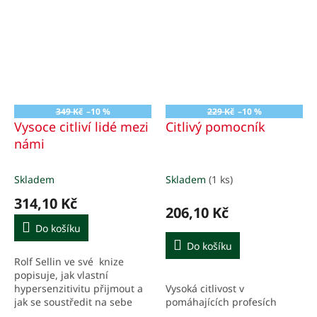
349 Kč
–10 %
229 Kč
–10 %
Vysoce citliví lidé mezi
Citlivý pomocník
námi
Skladem
Skladem
(1 ks)
314,10 Kč
206,10 Kč
Do košíku
Do košíku
Rolf Sellin ve své knize
popisuje, jak vlastní
Vysoká citlivost v
hypersenzitivitu přijmout a
pomáhajících profesích
jak se soustředit na sebe
samého, aby člověk dokázal