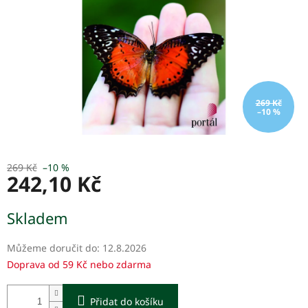
269 Kč
–10 %
269 Kč
–10 %
242,10 Kč
Měrná
Skladem
cena:
Můžeme doručit do:
12.8.2026
Doprava od 59 Kč nebo zdarma
Přidat do košíku