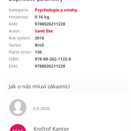
Kategorie
:
Psychologie a vztahy
Hmotnost
:
0.16 kg
EAN
:
9788026211228
Autor
:
Sand Ilse
Rok vydání
:
2016
Vazba
:
Brož.
Počet stran
:
136
ISBN
:
978-80-262-1122-8
EAN
:
9788026211228
Hodnocení obchodu je 5 z 5 hvězdiček.
6.8.2026
Kryštof Kantor