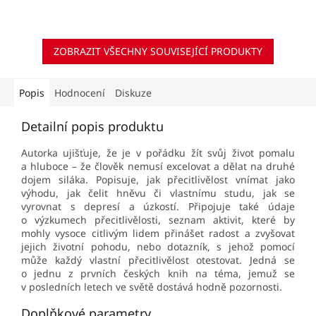
vnímat svoje tělo a vlastní
potřeby a...
ZOBRAZIT VŠECHNY SOUVISEJÍCÍ PRODUKTY
Popis
Hodnocení
Diskuze
Detailní popis produktu
Autorka ujišťuje, že je v pořádku žít svůj život pomalu
a hluboce – že člověk nemusí excelovat a dělat na druhé
dojem siláka. Popisuje, jak přecitlivělost vnímat jako
výhodu, jak čelit hněvu či vlastnímu studu, jak se
vyrovnat s depresí a úzkostí. Připojuje také údaje
o výzkumech přecitlivělosti, seznam aktivit, které by
mohly vysoce citlivým lidem přinášet radost a zvyšovat
jejich životní pohodu, nebo dotazník, s jehož pomocí
může každý vlastní přecitlivělost otestovat. Jedná se
o jednu z prvních českých knih na téma, jemuž se
v posledních letech ve světě dostává hodně pozornosti.
Doplňkové parametry