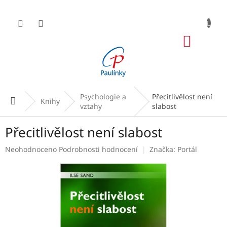
Přejít
na
obsah
NÁKUP
KOŠÍK
Psychologie a
Přecitlivělost není
Domů
Knihy
vztahy
slabost
Přecitlivělost není slabost
Průměrné
Neohodnoceno
Podrobnosti hodnocení
Značka:
Portál
hodnocení
produktu
je
0,0
z
5
hvězdiček.