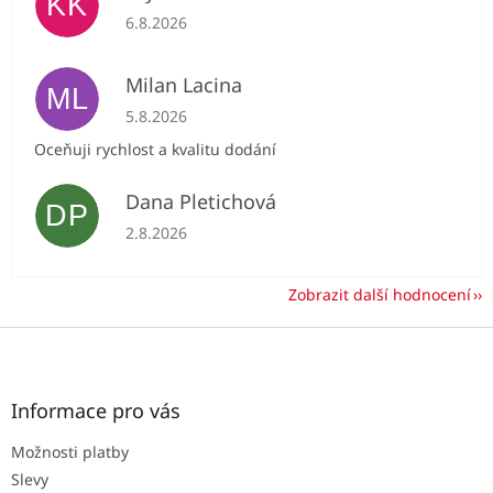
KK
Hodnocení obchodu je 5 z 5 hvězdiček.
6.8.2026
Milan Lacina
ML
Hodnocení obchodu je 5 z 5 hvězdiček.
5.8.2026
Oceňuji rychlost a kvalitu dodání
Dana Pletichová
DP
Hodnocení obchodu je 5 z 5 hvězdiček.
2.8.2026
Zobrazit další hodnocení
Z
á
p
a
Informace pro vás
t
Možnosti platby
í
Slevy