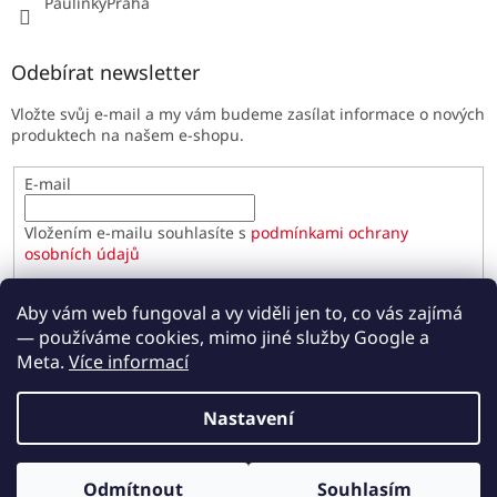
PaulinkyPraha
Odebírat newsletter
Vložte svůj e-mail a my vám budeme zasílat informace o nových
produktech na našem e-shopu.
E-mail
Vložením e-mailu souhlasíte s
podmínkami ochrany
osobních údajů
PŘIHLÁSIT SE
Aby vám web fungoval a vy viděli jen to, co vás zajímá
— používáme cookies, mimo jiné služby Google a
Meta.
Více informací
Vytvořil Shoptet
Nastavení
Copyright 2026
Paulínky.cz
. Všechna práva vyhrazena.
Odmítnout
Souhlasím
Upravit nastavení cookies