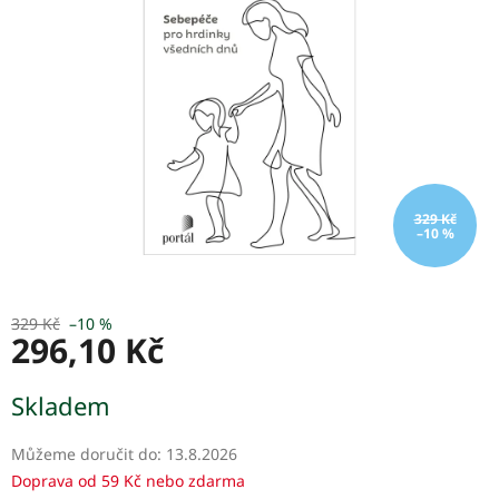
5
hvězdiček.
329 Kč
–10 %
329 Kč
–10 %
296,10 Kč
Měrná
Skladem
cena:
Můžeme doručit do:
13.8.2026
Doprava od 59 Kč nebo zdarma