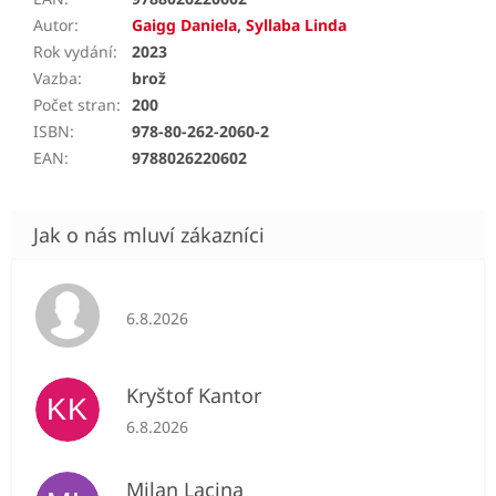
Autor
:
Gaigg Daniela
,
Syllaba Linda
Rok vydání
:
2023
Vazba
:
brož
Počet stran
:
200
ISBN
:
978-80-262-2060-2
EAN
:
9788026220602
Hodnocení obchodu je 5 z 5 hvězdiček.
6.8.2026
Kryštof Kantor
KK
Hodnocení obchodu je 5 z 5 hvězdiček.
6.8.2026
Milan Lacina