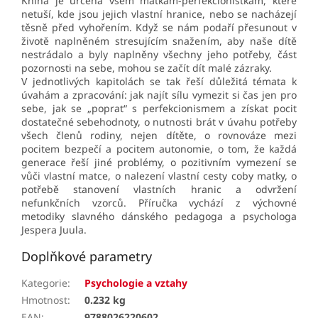
Kniha je určená všem matkám-perfekcionistkám, které
netuší, kde jsou jejich vlastní hranice, nebo se nacházejí
těsně před vyhořením. Když se nám podaří přesunout v
životě naplněném stresujícím snažením, aby naše dítě
nestrádalo a byly naplněny všechny jeho potřeby, část
pozornosti na sebe, mohou se začít dít malé zázraky.
V jednotlivých kapitolách se tak řeší důležitá témata k
úvahám a zpracování: jak najít sílu vymezit si čas jen pro
sebe, jak se „poprat“ s perfekcionismem a získat pocit
dostatečné sebehodnoty, o nutnosti brát v úvahu potřeby
všech členů rodiny, nejen dítěte, o rovnováze mezi
pocitem bezpečí a pocitem autonomie, o tom, že každá
generace řeší jiné problémy, o pozitivním vymezení se
vůči vlastní matce, o nalezení vlastní cesty coby matky, o
potřebě stanovení vlastních hranic a odvržení
nefunkčních vzorců. Příručka vychází z výchovné
metodiky slavného dánského pedagoga a psychologa
Jespera Juula.
Doplňkové parametry
Kategorie
:
Psychologie a vztahy
Hmotnost
:
0.232 kg
EAN
:
9788026220602