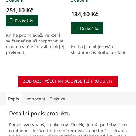
251,10 Kč
134,10 Kč
Do košíku
Do košíku
Kniha pro mládež, ve které
se čtenář naučí rozpoznávat
Kniha je o objevování
trauma v těle i mysli a jak jej
vlastního životního poslání.
překonat.
ZOBRAZIT VŠECHNY SOUVISEJÍCÍ PRODUKTY
Popis
Hodnocení
Diskuze
Detailní popis produktu
Pouze vyrovnaný, spokojený člověk, jehož potřeby jsou
naplněné, dokáže tímto směrem vést a podpořit i druhé.