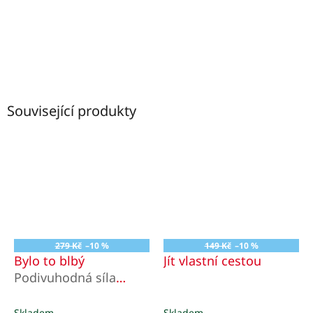
Související produkty
279 Kč
–10 %
149 Kč
–10 %
Bylo to blbý
Jít vlastní cestou
Podivuhodná síla
traumatu
Skladem
Skladem