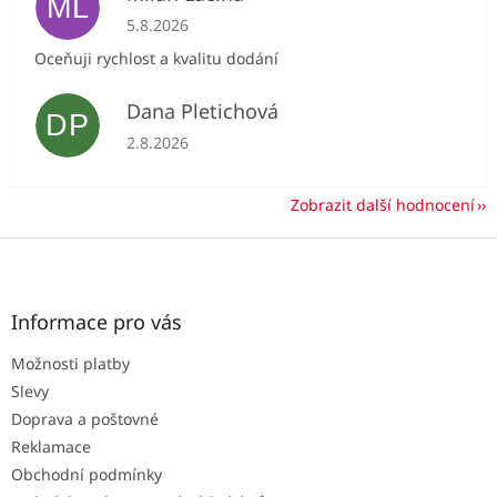
ML
Hodnocení obchodu je 5 z 5 hvězdiček.
5.8.2026
Oceňuji rychlost a kvalitu dodání
Dana Pletichová
DP
Hodnocení obchodu je 5 z 5 hvězdiček.
2.8.2026
Zobrazit další hodnocení
Z
á
p
a
Informace pro vás
t
Možnosti platby
í
Slevy
Doprava a poštovné
Reklamace
Obchodní podmínky