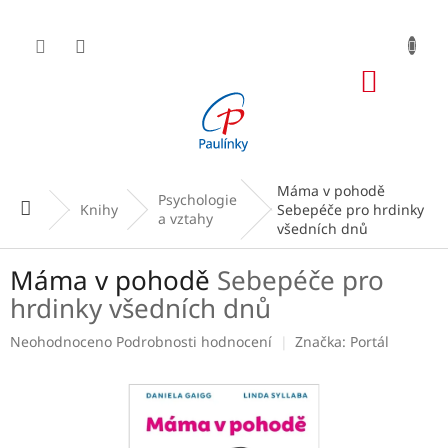
Přejít
na
obsah
NÁKUP
KOŠÍK
Máma v pohodě
Psychologie
Domů
Knihy
Sebepéče pro hrdinky
a vztahy
všedních dnů
Máma v pohodě
Sebepéče pro
hrdinky všedních dnů
Průměrné
Neohodnoceno
Podrobnosti hodnocení
Značka:
Portál
hodnocení
produktu
je
0,0
z