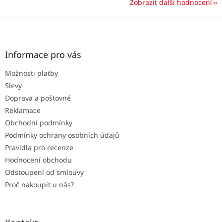
Zobrazit další hodnocení
Z
á
p
a
Informace pro vás
t
Možnosti platby
í
Slevy
Doprava a poštovné
Reklamace
Obchodní podmínky
Podmínky ochrany osobních údajů
Pravidla pro recenze
Hodnocení obchodu
Odstoupení od smlouvy
Proč nakoupit u nás?