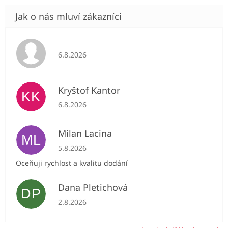
Hodnocení obchodu je 5 z 5 hvězdiček.
6.8.2026
Kryštof Kantor
KK
Hodnocení obchodu je 5 z 5 hvězdiček.
6.8.2026
Milan Lacina
ML
Hodnocení obchodu je 5 z 5 hvězdiček.
5.8.2026
Oceňuji rychlost a kvalitu dodání
Dana Pletichová
DP
Hodnocení obchodu je 5 z 5 hvězdiček.
2.8.2026