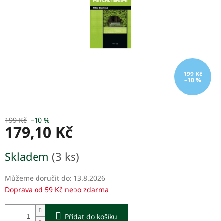
199 Kč
–10 %
199 Kč
–10 %
179,10 Kč
Měrná
Skladem
(3 ks)
cena:
Můžeme doručit do:
13.8.2026
Doprava od 59 Kč nebo zdarma
Přidat do košíku