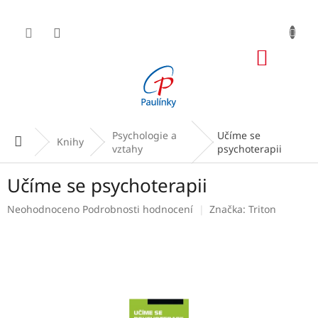
Přejít
na
obsah
NÁKUP
KOŠÍK
Psychologie a
Učíme se
Domů
Knihy
vztahy
psychoterapii
Učíme se psychoterapii
Průměrné
Neohodnoceno
Podrobnosti hodnocení
Značka:
Triton
hodnocení
produktu
je
0,0
z
5
hvězdiček.