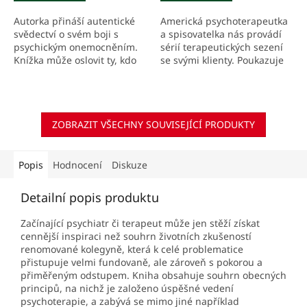
Autorka přináší autentické
Americká psychoterapeutka
svědectví o svém boji s
a spisovatelka nás provádí
psychickým onemocněním.
sérií terapeutických sezení
Knížka může oslovit ty, kdo
se svými klienty. Poukazuje
se zajímají o psychologii a
zejména na skryté vzorce
duševní zdraví, nebo může
úzkosti a obran, které stojí u
povzbudit k...
kořenů...
ZOBRAZIT VŠECHNY SOUVISEJÍCÍ PRODUKTY
Popis
Hodnocení
Diskuze
Detailní popis produktu
Začínající psychiatr či terapeut může jen stěží získat
cennější inspiraci než souhrn životních zkušeností
renomované kolegyně, která k celé problematice
přistupuje velmi fundovaně, ale zároveň s pokorou a
přiměřeným odstupem. Kniha obsahuje souhrn obecných
principů, na nichž je založeno úspěšné vedení
psychoterapie, a zabývá se mimo jiné například