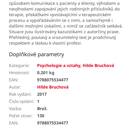
způsobem komunikace s pacienty a klienty, výhodami a
nevýhodami zapojování jejich rodinných příslušníků do
terapie, překážkami vyvstávajícími v terapeutickém
procesu a vypořádáváním se s nimi, a samozřejmě i
dalšími možnými úskalími, s nimiž se začátečník setkává.
Situace jsou ilustrovány kazuistikami z autorčiny praxe.
Přehledný, poutavý a srozumitelný text je prodchnutý
respektem a láskou k vlastní profesi.
Doplňkové parametry
Kategorie
:
Psychologie a vztahy
,
Hilde Bruchová
Hmotnost
:
0.201 kg
EAN
:
9788075534477
Autor
:
Hilde Bruchová
Rok vydání
:
2017
Číslo vydání
:
1
Vazba
:
Brož.
Počet stran
:
130
EAN
:
9788075534477