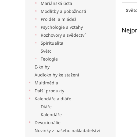
Mariánská úcta
l
Světc
Modlitby a pobožnosti
Pro děti a mládež
Psychologie a vztahy
Nejpr
Rozhovory a svědectví
Spiritualita
Světci
Teologie
E-knihy
Audioknihy ke stažení
Multimédia
Další produkty
Kalendáře a diáře
Diáře
Kalendáře
Devocionálie
Novinky z našeho nakladatelství