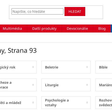
HLEDAT
Multimédia
Další produkty
Devocionálie
Blog
hy
, Strana 93
gický rok
Beletrie
Bible
cheze a
Liturgie
Marián
orace
Psychologie a
Rozhov
ěti a mládež
vztahy
svědect