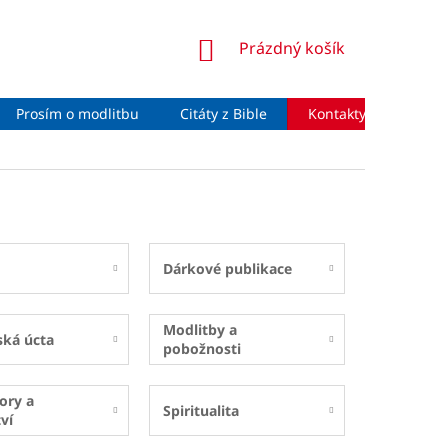
NÁKUPNÍ
Prázdný košík
KOŠÍK
Prosím o modlitbu
Citáty z Bible
Kontakty
Moje 
Dárkové publikace
Modlitby a
ská úcta
pobožnosti
ory a
Spiritualita
ví