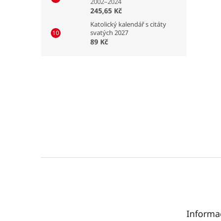
2002–2024
245,65 Kč
Katolický kalendář s citáty
svatých 2027
89 Kč
Z
á
p
a
t
Informa
í