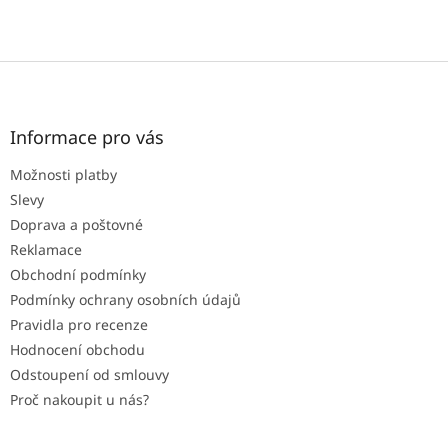
Z
á
p
a
Informace pro vás
t
Možnosti platby
í
Slevy
Doprava a poštovné
Reklamace
Obchodní podmínky
Podmínky ochrany osobních údajů
Pravidla pro recenze
Hodnocení obchodu
Odstoupení od smlouvy
Proč nakoupit u nás?