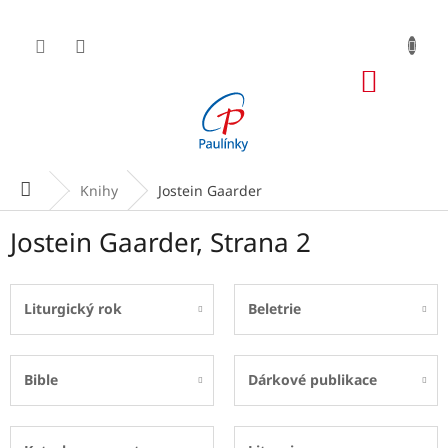
Přejít
na
obsah
NÁKUP
KOŠÍK
Domů
Knihy
Jostein Gaarder
Jostein Gaarder
, Strana 2
Liturgický rok
Beletrie
Bible
Dárkové publikace