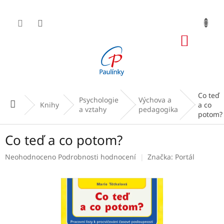
Přejít
na
obsah
NÁKUP
KOŠÍK
Co teď
Psychologie
Výchova a
Domů
Knihy
a co
a vztahy
pedagogika
potom?
Co teď a co potom?
Průměrné
Neohodnoceno
Podrobnosti hodnocení
Značka:
Portál
hodnocení
produktu
je
0,0
z
5
hvězdiček.