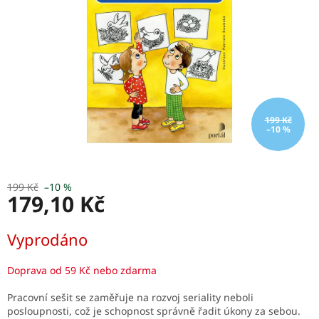
199 Kč
–10 %
199 Kč
–10 %
179,10 Kč
Měrná
Vyprodáno
cena:
Doprava od 59 Kč nebo zdarma
Pracovní sešit se zaměřuje na rozvoj seriality neboli
posloupnosti, což je schopnost správně řadit úkony za sebou.