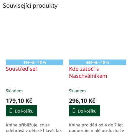
Související produkty
199 Kč
–10 %
329 Kč
–10 %
Soustřeď se!
Kdo zatočí s
Naschválníkem
Skladem
Skladem
179,10 Kč
296,10 Kč
Do košíku
Do košíku
Kniha přibližuje, co se
Kniha pro děti od 4 do 7 let
odehrává v dětské hlavě. Jak
podporuje malé posluchače