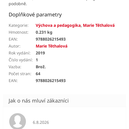
podobně.
Doplňkové parametry
Kategorie
:
Výchova a pedagogika
,
Marie Těthalová
Hmotnost
:
0.231 kg
EAN
:
9788026215493
Autor
:
Marie Těthalová
Rok vydání
:
2019
Číslo vydání
:
1
Vazba
:
Brož.
Počet stran
:
64
EAN
:
9788026215493
Hodnocení obchodu je 5 z 5 hvězdiček.
6.8.2026