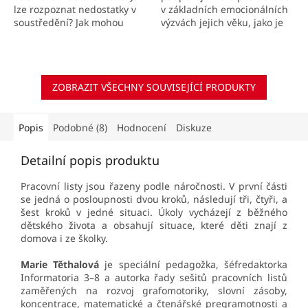
lze rozpoznat nedostatky v
v základních emocionálních
soustředění? Jak mohou
výzvách jejich věku, jako je
rodiče pomoci svým dětem?
sebedůvěra, pěstování
odvahy, víra ve své
schopnosti, naděje na...
ZOBRAZIT VŠECHNY SOUVISEJÍCÍ PRODUKTY
Popis
Podobné (8)
Hodnocení
Diskuze
Detailní popis produktu
Pracovní listy jsou řazeny podle náročnosti. V první části
se jedná o posloupnosti dvou kroků, následují tři, čtyři, a
šest kroků v jedné situaci. Úkoly vycházejí z běžného
dětského života a obsahují situace, které děti znají z
domova i ze školky.
Marie Těthalová
je speciální pedagožka, šéfredaktorka
Informatoria 3–8 a autorka řady sešitů pracovních listů
zaměřených na rozvoj grafomotoriky, slovní zásoby,
koncentrace, matematické a čtenářské pregramotnosti a