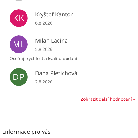
Kryštof Kantor
KK
Hodnocení obchodu je 5 z 5 hvězdiček.
6.8.2026
Milan Lacina
ML
Hodnocení obchodu je 5 z 5 hvězdiček.
5.8.2026
Oceňuji rychlost a kvalitu dodání
Dana Pletichová
DP
Hodnocení obchodu je 5 z 5 hvězdiček.
2.8.2026
Zobrazit další hodnocení
Z
á
p
a
Informace pro vás