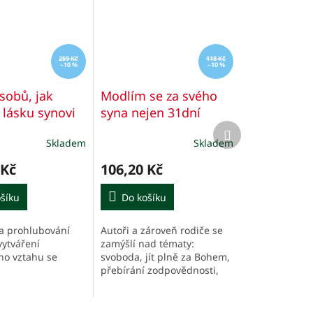
259 Kč
118 Kč
–10 %
–10 %
sobů, jak
Modlím se za svého
 lásku synovi
syna nejen 31dní
Další
produkt
Skladem
Skladem
 Kč
106,20 Kč
šíku
Do košíku
a prohlubování
Autoři a zároveň rodiče se
vytváření
zamýšlí nad tématy:
ho vztahu se
svoboda, jít plně za Bohem,
přebírání zodpovědnosti,
odpuštění, pokoj, rozeznání
dobrého a zlého, přátelé,
sexualita, emoce a...