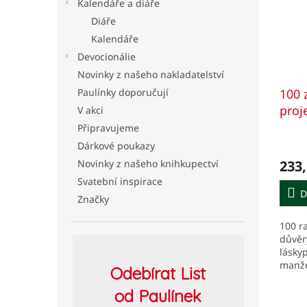
Kalendáře a diáře
Diáře
Kalendáře
Devocionálie
Novinky z našeho nakladatelství
Paulínky doporučují
100 
proj
V akci
manž
Připravujeme
Dárkové poukazy
Novinky z našeho knihkupectví
233,
Svatební inspirace
D
Značky
100 r
důvěr
lásky
manže
Odebírat
List
od Paulínek