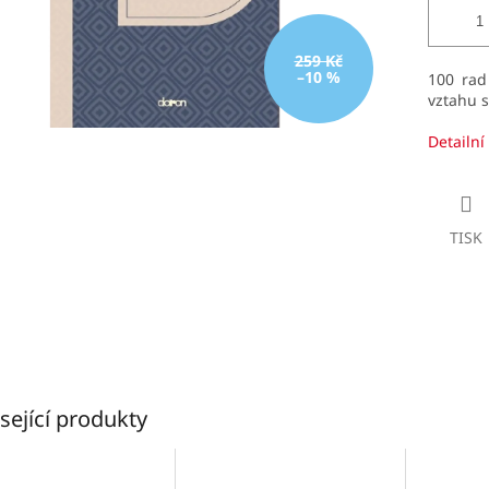
259 Kč
–10 %
100 rad
vztahu 
Detailní
TISK
sející produkty