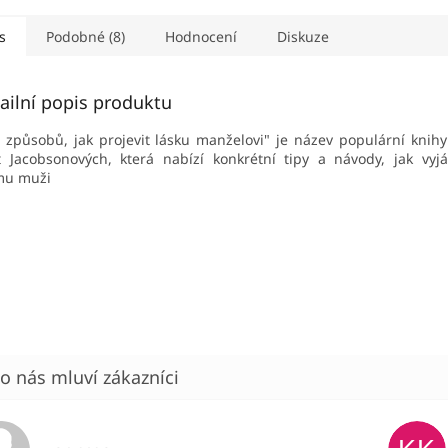
s
Podobné (8)
Hodnocení
Diskuze
ailní popis produktu
 způsobů, jak projevit lásku manželovi" je název populární knihy
 Jacobsonových, která nabízí konkrétní tipy a návody, jak vyjá
mu muži
Hodnocení obchodu je 5 z 5 hvězdiček.