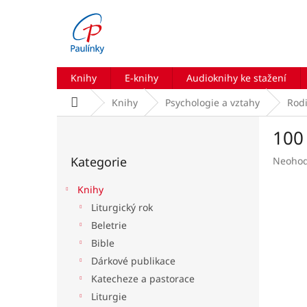
Přejít
na
obsah
Knihy
E-knihy
Audioknihy ke stažení
Domů
Knihy
Psychologie a vztahy
Rodi
P
100 
o
Přeskočit
s
Kategorie
Průmě
Neoho
kategorie
t
hodnoc
r
produk
Knihy
a
je
Liturgický rok
n
0,0
Beletrie
z
n
5
í
Bible
hvězdič
p
Dárkové publikace
a
Katecheze a pastorace
n
Liturgie
e