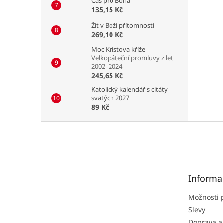
Čas pro Boha
135,15 Kč
Žít v Boží přítomnosti
269,10 Kč
Moc Kristova kříže
Velkopáteční promluvy z let
2002–2024
245,65 Kč
Katolický kalendář s citáty
svatých 2027
89 Kč
Z
á
p
a
t
Informa
í
Možnosti 
Slevy
Doprava a