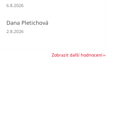
Hodnocení obchodu je 5 z 5 hvězdiček.
6.8.2026
Dana Pletichová
Hodnocení obchodu je 5 z 5 hvězdiček.
2.8.2026
Zobrazit další hodnocení