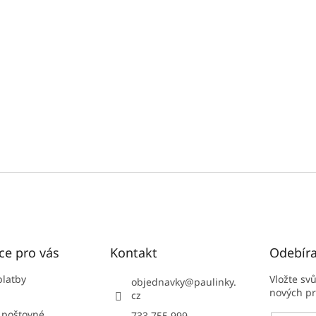
ce pro vás
Kontakt
Odebíra
platby
Vložte sv
objednavky
@
paulinky.
nových p
cz
 poštovné
733 755 999