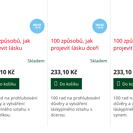
259 Kč
259 Kč
–10 %
–10 %
způsobů, jak
100 způsobů, jak
100 způ
evit lásku
projevit lásku dceři
projevit
elce
Skladem
Skladem
10 Kč
233,10 Kč
233,10
o košíku
Do košíku
Do ko
ad na prohlubování
100 rad na prohlubování
100 rad n
y a vytváření
důvěry a vytváření
důvěry a 
plného vztahu s
láskyplného vztahu s
láskyplné
lkou.
dcerou.
synem.