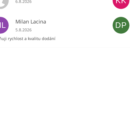
KK
6.8.2026
Milan Lacina
ML
DP
Hodnocení obchodu je 5 z 5 hvězdiček.
5.8.2026
uji rychlost a kvalitu dodání