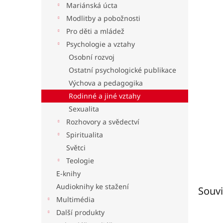
Mariánská úcta
l
Modlitby a pobožnosti
Pro děti a mládež
Psychologie a vztahy
Osobní rozvoj
Ostatní psychologické publikace
Výchova a pedagogika
Rodinné a jiné vztahy
Sexualita
Rozhovory a svědectví
Spiritualita
Světci
Teologie
E-knihy
Audioknihy ke stažení
Souvi
Multimédia
Další produkty