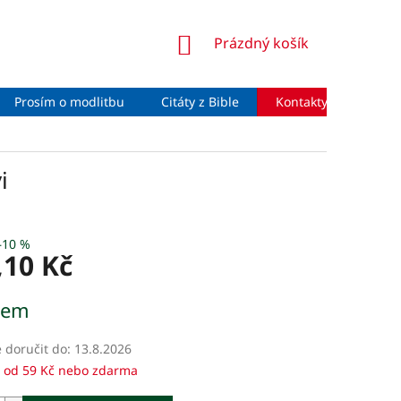
NÁKUPNÍ
Prázdný košík
KOŠÍK
Prosím o modlitbu
Citáty z Bible
Kontakty
Moje 
i
–10 %
,10 Kč
dem
doručit do:
13.8.2026
 od 59 Kč nebo zdarma