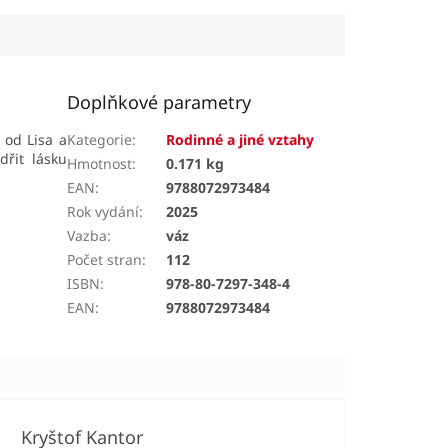
Doplňkové parametry
 od Lisa a
Kategorie
:
Rodinné a jiné vztahy
dřit lásku
Hmotnost
:
0.171 kg
EAN
:
9788072973484
Rok vydání
:
2025
Vazba
:
váz
Počet stran
:
112
ISBN
:
978-80-7297-348-4
EAN
:
9788072973484
Kryštof Kantor