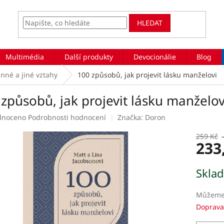
HLEDAT
Multimédia
Další produkty
Devocionálie
Blog
nné a jiné vztahy
100 způsobů, jak projevit lásku manželovi
způsobů, jak projevit lásku manželov
rné
dnoceno
Podrobnosti hodnocení
Značka:
Doron
ení
tu
259 Kč
233
Měrná
Skla
cena:
ek.
Můžeme 
Doprava