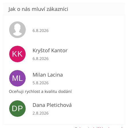
Hodnocení obchodu je 5 z 5 hvězdiček.
6.8.2026
Kryštof Kantor
KK
Hodnocení obchodu je 5 z 5 hvězdiček.
6.8.2026
Milan Lacina
ML
Hodnocení obchodu je 5 z 5 hvězdiček.
5.8.2026
Oceňuji rychlost a kvalitu dodání
Dana Pletichová
DP
Hodnocení obchodu je 5 z 5 hvězdiček.
2.8.2026