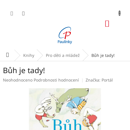
Přejít
na
obsah
NÁKUP
KOŠÍK
Domů
Knihy
Pro děti a mládež
Bůh je tady!
Bůh je tady!
Průměrné
Neohodnoceno
Podrobnosti hodnocení
Značka:
Portál
hodnocení
produktu
je
0,0
z
5
hvězdiček.