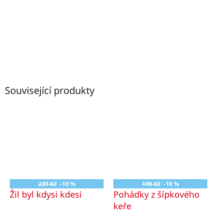
Související produkty
239 Kč
–10 %
199 Kč
–10 %
Žil byl kdysi kdesi
Pohádky z šípkového
keře