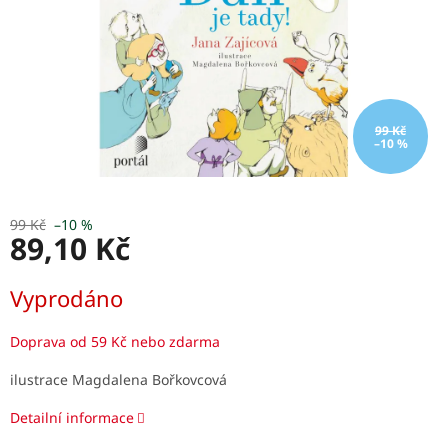
99 Kč
–10 %
99 Kč
–10 %
89,10 Kč
Měrná
Vyprodáno
cena:
Doprava od 59 Kč nebo zdarma
ilustrace Magdalena Bořkovcová
Detailní informace