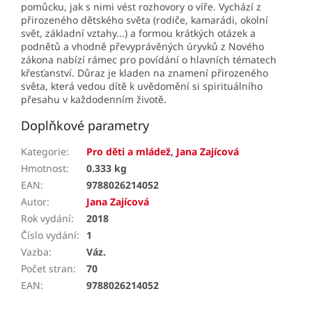
pomůcku, jak s nimi vést rozhovory o víře. Vychází z
přirozeného dětského světa (rodiče, kamarádi, okolní
svět, základní vztahy...) a formou krátkých otázek a
podnětů a vhodně převyprávěných úryvků z Nového
zákona nabízí rámec pro povídání o hlavních tématech
křesťanství. Důraz je kladen na znamení přirozeného
světa, která vedou dítě k uvědomění si spirituálního
přesahu v každodenním životě.
Doplňkové parametry
Kategorie
:
Pro děti a mládež
,
Jana Zajícová
Hmotnost
:
0.333 kg
EAN
:
9788026214052
Autor
:
Jana Zajícová
Rok vydání
:
2018
Číslo vydání
:
1
Vazba
:
Váz.
Počet stran
:
70
EAN
:
9788026214052