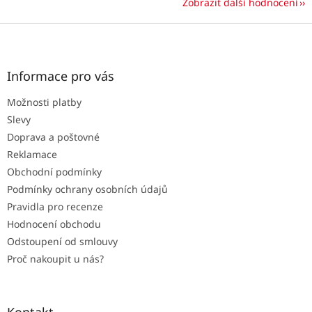
Zobrazit další hodnocení
Z
á
p
a
Informace pro vás
t
Možnosti platby
í
Slevy
Doprava a poštovné
Reklamace
Obchodní podmínky
Podmínky ochrany osobních údajů
Pravidla pro recenze
Hodnocení obchodu
Odstoupení od smlouvy
Proč nakoupit u nás?