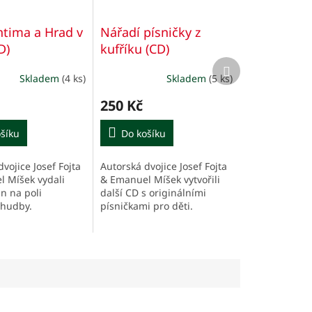
ntima a Hrad v
Nářadí písničky z
D)
kufříku (CD)
Další
produkt
Skladem
(4 ks)
Skladem
(5 ks)
250 Kč
šíku
Do košíku
vojice Josef Fojta
Autorská dvojice Josef Fojta
 Míšek vydali
& Emanuel Míšek vytvořili
n na poli
další CD s originálními
 hudby.
písničkami pro děti.