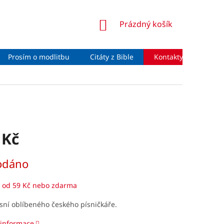
NÁKUPNÍ
Prázdný košík
KOŠÍK
Prosím o modlitbu
Citáty z Bible
Kontakty
Moje 
 Kč
odáno
 od 59 Kč nebo zdarma
sní oblíbeného českého písničkáře.
 informace