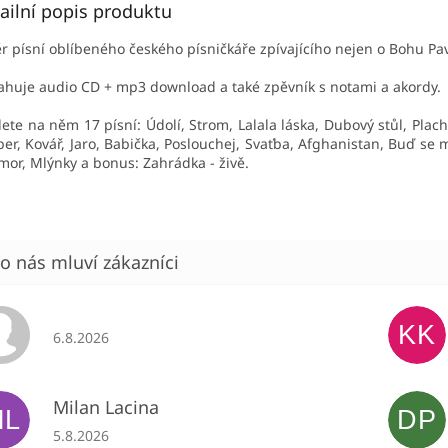
ailní popis produktu
r písní oblíbeného českého písničkáře zpívajícího nejen o Bohu Pa
huje audio CD + mp3 download a také zpěvník s notami a akordy.
ete na něm 17 písní: Údolí, Strom, Lalala láska, Dubový stůl, Plach
er, Kovář, Jaro, Babička, Poslouchej, Svaťba, Afghanistan, Buď se 
mor, Mlýnky a bonus: Zahrádka - živě.
KK
Hodnocení obchodu je 5 z 5 hvězdiček.
6.8.2026
Milan Lacina
ML
DP
Hodnocení obchodu je 5 z 5 hvězdiček.
5.8.2026