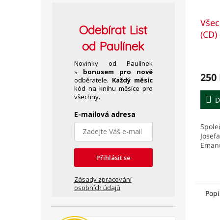
Všec
Odebírat
List
(CD) 
od Paulínek
Eman
Novinky od Paulínek
s
bonusem pro nové
250
odběratele.
Každý měsíc
kód na knihu měsíce pro
všechny.
D
E-mailová adresa
Spole
Josefa
Emanu
Přihlásit se
Zásady zpracování
osobních údajů
Popi