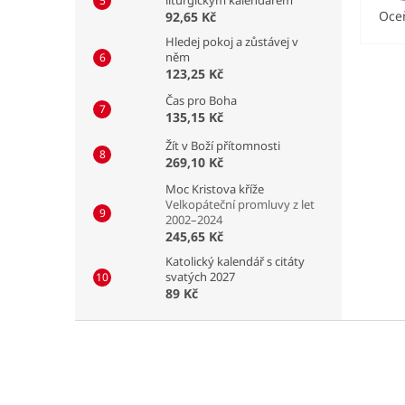
Oceň
92,65 Kč
Hledej pokoj a zůstávej v
něm
123,25 Kč
Čas pro Boha
135,15 Kč
Žít v Boží přítomnosti
269,10 Kč
Moc Kristova kříže
Velkopáteční promluvy z let
2002–2024
245,65 Kč
Katolický kalendář s citáty
svatých 2027
89 Kč
Z
á
p
a