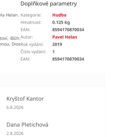
Doplňkové parametry
vla Helan.
Kategorie
:
Hudba
Hmotnost
:
0.125 kg
EAN
:
8594170870034
Autor
:
Pavel Helan
toví, iBůh,
mnou, Dios
Rok vydání
:
2019
Číslo vydání
:
1
EAN
:
8594170870034
Kryštof Kantor
Hodnocení obchodu je 5 z 5 hvězdiček.
6.8.2026
Dana Pletichová
Hodnocení obchodu je 5 z 5 hvězdiček.
2.8.2026