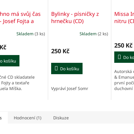
hno má svůj čas
Bylinky - písničky z
Missa I
- Josef Fojta a
hrnečku (CD)
nitru (C
uel Míšek
Skladem
(3 ks)
Skladem
(2 ks)
250 Kč
 Kč
250 Kč
Do ko
o košíku
Do košíku
Autorská d
čné CD skladatele
& Emanuel
 Fojty a textaře
první poči
ela Míška.
Vypráví Josef Somr
duchovní
s
Hodnocení (1)
Diskuze