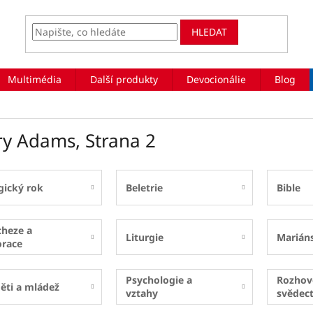
HLEDAT
Multimédia
Další produkty
Devocionálie
Blog
ry Adams
, Strana 2
gický rok
Beletrie
Bible
cheze a
Liturgie
Marián
orace
Psychologie a
Rozhov
ěti a mládež
vztahy
svědect