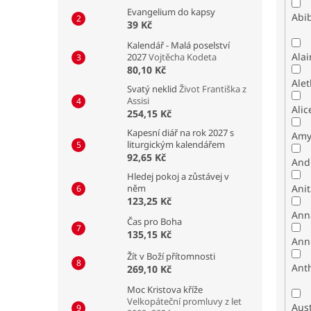
Evangelium do kapsy
Abib
39 Kč
Kalendář - Malá poselství
Alai
2027
Vojtěcha Kodeta
80,10 Kč
Alet
Svatý neklid
Život Františka z
Assisi
Alic
254,15 Kč
Kapesní diář na rok 2027 s
Amy
liturgickým kalendářem
92,65 Kč
And
Hledej pokoj a zůstávej v
něm
Ani
123,25 Kč
Ann
Čas pro Boha
135,15 Kč
Ann
Žít v Boží přítomnosti
Ant
269,10 Kč
Moc Kristova kříže
Velkopáteční promluvy z let