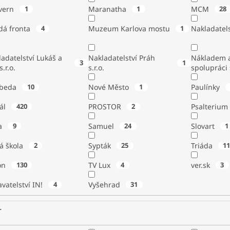
vern
1
Maranatha
1
MCM
28
dá fronta
4
Muzeum Karlova mostu
1
Nakladatels
adatelství Lukáš a
Nakladatelství Práh
Nákladem a
3
1
s.r.o.
s.r.o.
spolupráci
beda
10
Nové Město
1
Paulínky
tál
420
PROSTOR
2
Psalterium
a
9
Samuel
24
Slovart
1
á škola
2
Sypták
25
Triáda
1
ton
130
TV Lux
4
ver.sk
3
vatelství IN!
4
Vyšehrad
31
r