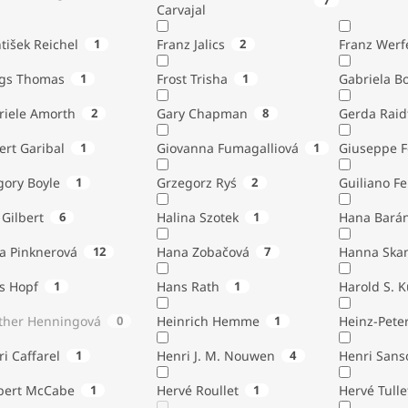
7
Carvajal
tišek Reichel
1
Franz Jalics
2
Franz Werf
ngs Thomas
1
Frost Trisha
1
Gabriela B
riele Amorth
2
Gary Chapman
8
Gerda Raid
ert Garibal
1
Giovanna Fumagalliová
1
Giuseppe F
gory Boyle
1
Grzegorz Ryś
2
Guiliano Fe
Gilbert
6
Halina Szotek
1
Hana Bará
a Pinknerová
12
Hana Zobačová
7
Hanna Ska
s Hopf
1
Hans Rath
1
Harold S. 
ther Henningová
0
Heinrich Hemme
1
Heinz-Pete
i Caffarel
1
Henri J. M. Nouwen
4
Henri Sans
bert McCabe
1
Hervé Roullet
1
Hervé Tulle