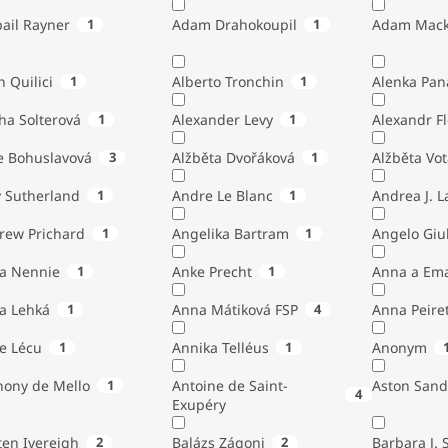
ail Rayner
1
Adam Drahokoupil
1
Adam Mack
n Quilici
1
Alberto Tronchin
1
Alenka Pan
ha Solterová
1
Alexander Levy
1
Alexandr Fl
e Bohuslavová
3
Alžběta Dvořáková
1
Alžběta Vo
 Sutherland
1
Andre Le Blanc
1
Andrea J. 
rew Prichard
1
Angelika Bartram
1
Angelo 
ta Nennie
1
Anke Precht
1
Anna a Em
a Lehká
1
Anna Mátiková FSP
4
Anna Peiret
e Lécu
1
Annika Telléus
1
Anonym
hony de Mello
1
Antoine de Saint-
Aston Sand
4
Exupéry
Austen Ivereigh
2
Balázs Zágoni
2
Barbara J. 