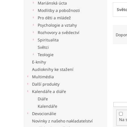
Mariánská úcta
l
Světc
Modlitby a pobožnosti
Pro děti a mládež
Psychologie a vztahy
Ř
Rozhovory a svědectví
a
Dopo
z
Spiritualita
e
Světci
n
Teologie
í
E-knihy
p
Audioknihy ke stažení
r
o
Multimédia
d
Další produkty
u
Kalendáře a diáře
k
Diáře
t
Kalendáře
ů
Devocionálie
Na 
Novinky z našeho nakladatelství