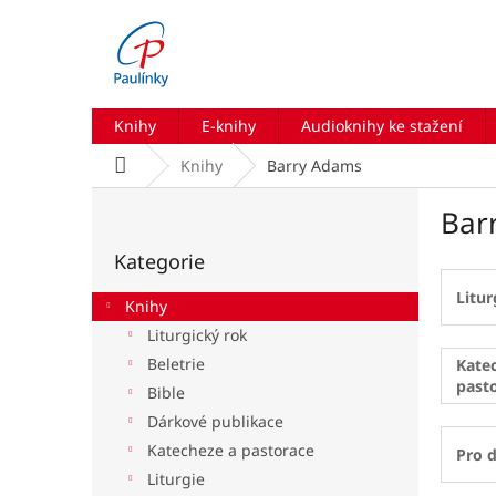
Přejít
na
obsah
Knihy
E-knihy
Audioknihy ke stažení
Domů
Knihy
Barry Adams
P
Bar
o
Přeskočit
s
Kategorie
kategorie
t
r
Litur
Knihy
a
Liturgický rok
n
Beletrie
n
Kate
past
í
Bible
p
Dárkové publikace
a
Katecheze a pastorace
Pro d
n
Liturgie
e