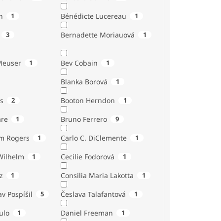
n
1
Bénédicte Lucereau
1
3
Bernadette Moriauová
1
Meuser
1
Bev Cobain
1
Blanka Borová
1
s
2
Booton Herndon
1
are
1
Bruno Ferrero
9
m Rogers
1
Carlo C. DiClemente
1
Wilhelm
1
Cecilie Fodorová
1
z
1
Consilia Maria Lakotta
1
av Pospíšil
5
Česlava Talafantová
1
ulo
1
Daniel Freeman
1