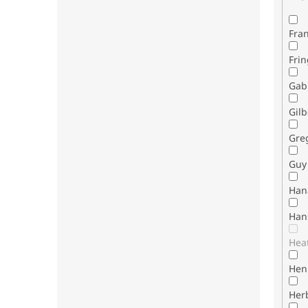
Fran
Fri
Gab
Gilb
Gre
Guy 
Han
Han
Hea
Henr
Her