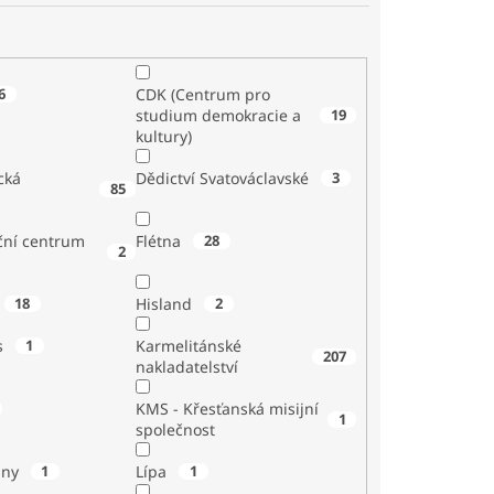
6
CDK (Centrum pro
studium demokracie a
19
kultury)
cká
Dědictví Svatováclavské
3
85
ční centrum
Flétna
28
2
18
Hisland
2
s
1
Karmelitánské
207
nakladatelství
KMS - Křesťanská misijní
1
společnost
iny
1
Lípa
1