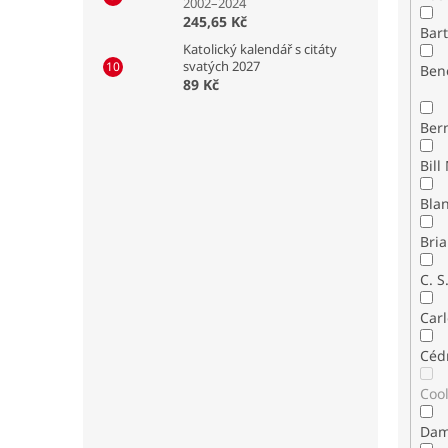
2002–2024
245,65 Kč
Bar
Katolický kalendář s citáty
svatých 2027
Ben
89 Kč
Ber
Bla
Bria
C. S
Carl
Céd
Coo
Dam