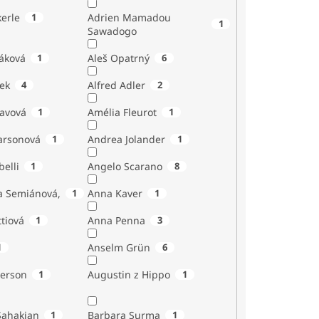
erle
1
Adrien Mamadou
1
Sawadogo
áková
1
Aleš Opatrný
6
ek
4
Alfred Adler
2
tavová
1
Amélia Fleurot
1
Larsonová
1
Andrea Jolander
1
Giubelli
1
Angelo Scarano
8
a Semiánová,
1
Anna Kaver
1
tiová
1
Anna Penna
3
1
Anselm Grün
6
erson
1
Augustin z Hippo
1
Sahakian
1
Barbara Surma
1