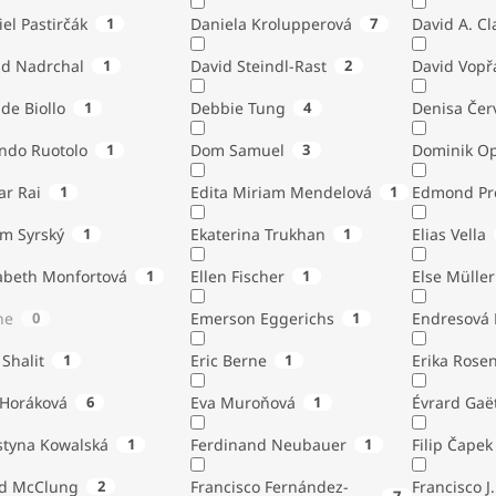
el Pastirčák
1
Daniela Krolupperová
7
David A. Cl
id Nadrchal
1
David Steindl-Rast
2
David Vopř
de Biollo
1
Debbie Tung
4
Denisa Čer
indo Ruotolo
1
Dom Samuel
3
Dominik Op
ar Rai
1
Edita Miriam Mendelová
1
Edmond Pr
ém Syrský
1
Ekaterina Trukhan
1
Elias Vella
zabeth Monfortová
1
Ellen Fischer
1
Else Müller
ne
0
Emerson Eggerichs
1
Endresová B
 Shalit
1
Eric Berne
1
Erika Rose
 Horáková
6
Eva Muroňová
1
Évrard Gaë
styna Kowalská
1
Ferdinand Neubauer
1
Filip Čapek
yd McClung
2
Francisco Fernández-
Francisco J.