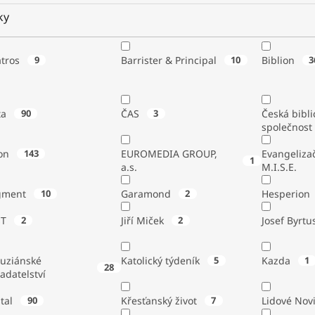
ky
atros
9
Barrister & Principal
10
Biblion
3
ta
90
ČAS
3
Česká bibli
společnost
on
143
EUROMEDIA GROUP,
Evangeliza
1
a.s.
M.I.S.E.
gment
10
Garamond
2
Hesperion
ST
2
Jiří Miček
2
Josef Byrtu
tuziánské
Katolický týdeník
5
Kazda
1
28
adatelství
stal
90
Křesťanský život
7
Lidové Nov