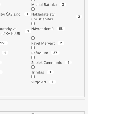
Michal Bařinka
2
tví ČAS s.r.o.
1
Nakladatelství
2
Christianitas
utorky ve
Návrat domů
53
1
 s LIKA KLUB
155
Pavel Mervart
2
1
Refugium
87
Spolek Communio
4
1
Trinitas
1
Virgo Art
1