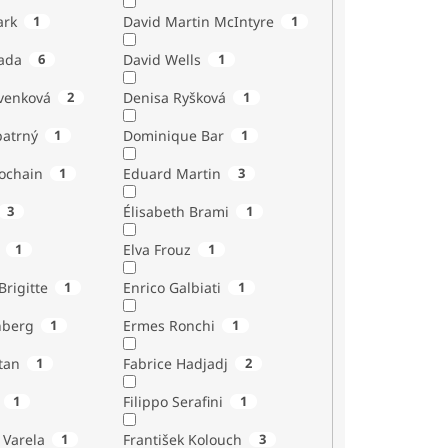
ark
1
David Martin McIntyre
1
ada
6
David Wells
1
venková
2
Denisa Ryšková
1
atrný
1
Dominique Bar
1
ochain
1
Eduard Martin
3
3
Élisabeth Brami
1
1
Elva Frouz
1
rigitte
1
Enrico Galbiati
1
nberg
1
Ermes Ronchi
1
tan
1
Fabrice Hadjadj
2
1
Filippo Serafini
1
 Varela
1
František Kolouch
3