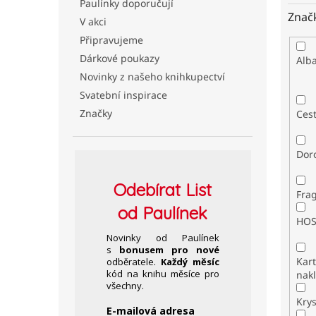
Paulínky doporučují
Znač
V akci
Připravujeme
Dárkové poukazy
Alb
Novinky z našeho knihkupectví
Svatební inspirace
Značky
Ces
Dor
Odebírat
List
Fra
od Paulínek
HO
Novinky od Paulínek
s
bonusem pro nové
Kar
odběratele.
Každý měsíc
kód na knihu měsíce pro
nakl
všechny.
Kry
E-mailová adresa