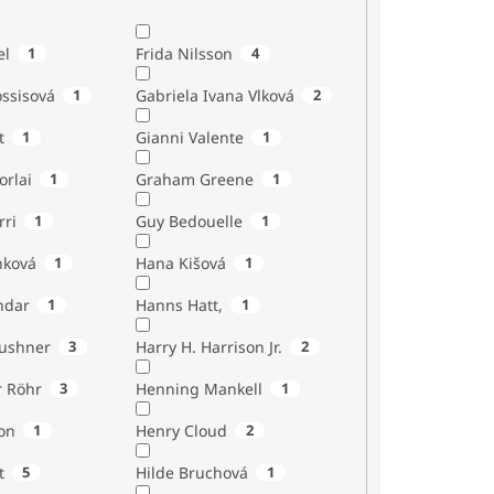
el
1
Frida Nilsson
4
ossisová
1
Gabriela Ivana Vlková
2
t
1
Gianni Valente
1
orlai
1
Graham Greene
1
rri
1
Guy Bedouelle
1
nková
1
Hana Kišová
1
ndar
1
Hanns Hatt,
1
Kushner
3
Harry H. Harrison Jr.
2
r Röhr
3
Henning Mankell
1
on
1
Henry Cloud
2
t
5
Hilde Bruchová
1