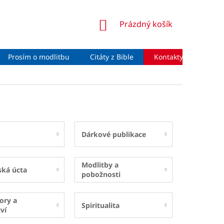
NÁKUPNÍ
Prázdný košík
KOŠÍK
Prosím o modlitbu
Citáty z Bible
Kontakty
Moje 
Dárkové publikace
Modlitby a
ská úcta
pobožnosti
ory a
Spiritualita
ví