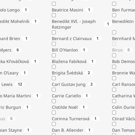
tolo Longo
1
Beatrice Masini
1
Ben Furma
edikt Mohelník
1
Benedikt XVI. - Joseph
Benediktin
1
Ratzinger
nard Brien
1
Bernard z Clairvaux
1
Bernhard 
Bill Myers
6
Bill O'Hanlon
1
Birus
0
nka Křováčková
1
Blažena Fabíková
1
Bob Demos
n O’Leary
1
Brigita Švédská
2
Bronnie W
. Lewis
12
Carl Gustav Jung
2
Carl Ranso
o Maria Martini
1
Carrie Cariello
1
Catharina 
ric Burgun
1
Clotilde Noël
1
Colin Durie
lus
0
Corinna Turnerová
1
Ctirad Václ
ian Stayne
1
Dan B. Allender
1
Dan Tomas