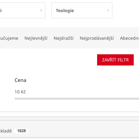
i
Teologie
ručujeme
Nejlevnější
Nejdražší
Nejprodávanější
Abecedn
ZAVŘÍT FILTR
Cena
10
Kč
skladě
1828