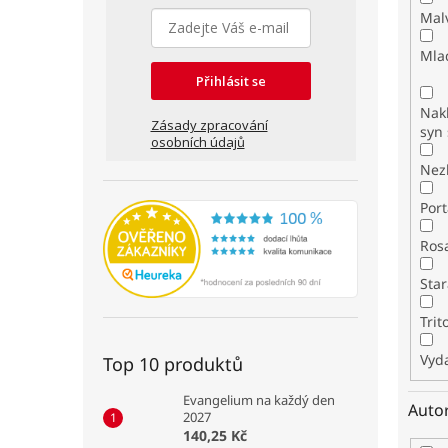
Mal
Mla
Přihlásit se
Nakl
Zásady zpracování
syn 
osobních údajů
Nez
Por
Ros
Star
Tri
Vyda
Top 10 produktů
Evangelium na každý den
Auto
2027
140,25 Kč