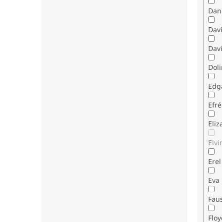
Dani
Dav
Davi
Dol
Edg
Efr
Eli
Elvi
Erel
Eva
Fau
Flo