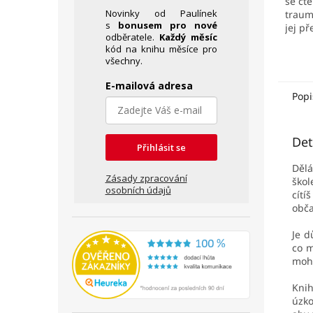
se čt
Novinky od Paulínek
trauma
s
bonusem pro nové
jej p
odběratele.
Každý měsíc
kód na knihu měsíce pro
všechny.
E-mailová adresa
Popi
Det
Přihlásit se
Dělá
Zásady zpracování
škol
osobních údajů
cítí
obča
Je d
co m
moho
Kni
úzko