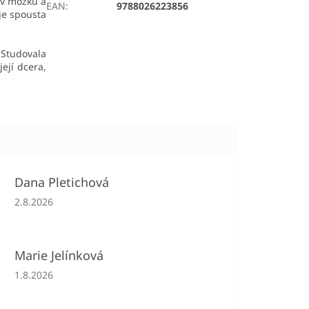
 v mozku a
EAN
:
9788026223856
je spousta
 Studovala
její dcera,
Dana Pletichová
Hodnocení obchodu je 5 z 5 hvězdiček.
2.8.2026
Marie Jelínková
Hodnocení obchodu je 5 z 5 hvězdiček.
1.8.2026