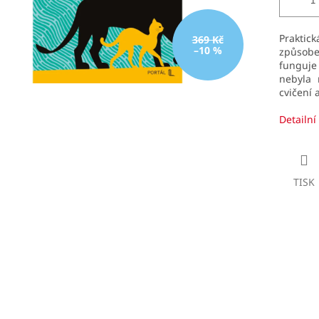
Praktick
369 Kč
–10 %
způsobe
funguje
nebyla 
cvičení 
Detailní
TISK