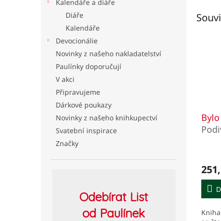
Kalendáře a diáře
Diáře
Souvi
Kalendáře
Devocionálie
Novinky z našeho nakladatelství
Paulínky doporučují
V akci
Připravujeme
Dárkové poukazy
Bylo
Novinky z našeho knihkupectví
Podi
Svatební inspirace
trau
Značky
251,
D
Odebírat
List
od Paulínek
Kniha