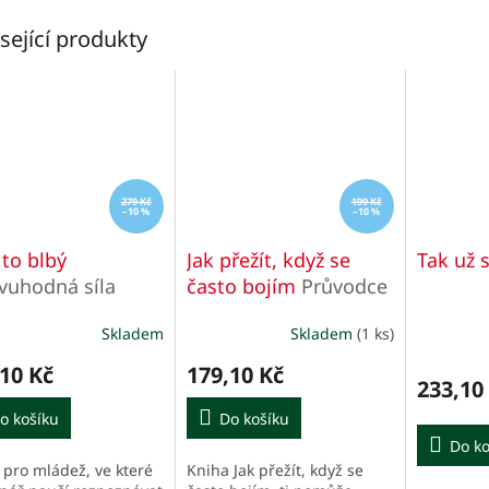
sející produkty
279 Kč
199 Kč
–10 %
–10 %
 to blbý
Jak přežít, když se
Tak už 
vuhodná síla
často bojím
Průvodce
matu
pro děti k překonání
Skladem
Skladem
(1 ks)
úzkosti
10 Kč
179,10 Kč
233,10
o košíku
Do košíku
Do ko
 pro mládež, ve které
Kniha Jak přežít, když se