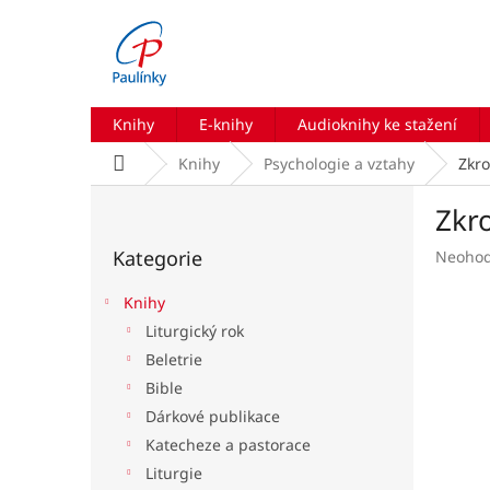
Přejít
na
obsah
Knihy
E-knihy
Audioknihy ke stažení
Domů
Knihy
Psychologie a vztahy
Zkro
P
Zkr
o
Přeskočit
s
Kategorie
Průmě
Neoho
kategorie
t
hodnoc
r
produk
Knihy
a
je
Liturgický rok
n
0,0
Beletrie
z
n
5
í
Bible
hvězdič
p
Dárkové publikace
a
Katecheze a pastorace
n
Liturgie
e