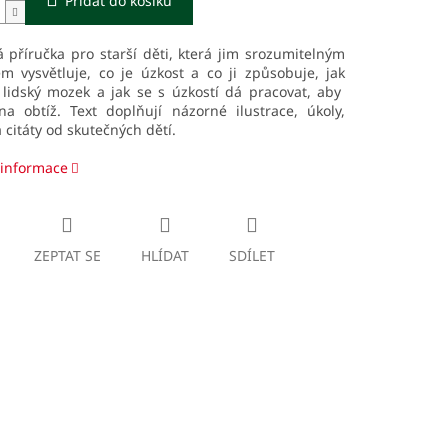
Přidat do košíku
á příručka pro starší děti, která jim srozumitelným
m vysvětluje, co je úzkost a co ji způsobuje, jak
 lidský mozek a jak se s úzkostí dá pracovat, aby
na obtíž. Text doplňují názorné ilustrace, úkoly,
a citáty od skutečných dětí.
 informace
ZEPTAT SE
HLÍDAT
SDÍLET