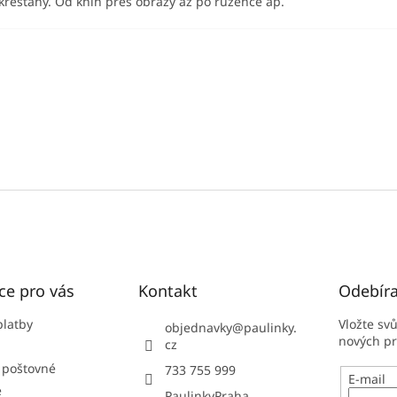
křesťany. Od knih přes obrazy až po růžence ap.
ce pro vás
Kontakt
Odebíra
platby
Vložte sv
objednavky
@
paulinky.
nových p
cz
 poštovné
733 755 999
E-mail
e
PaulinkyPraha