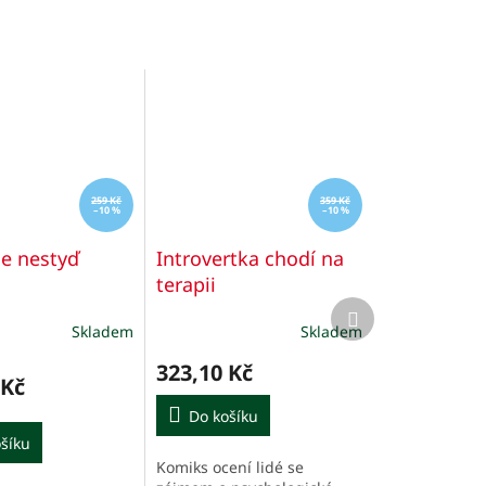
259 Kč
359 Kč
–10 %
–10 %
se nestyď
Introvertka chodí na
terapii
Další
produkt
Skladem
Skladem
323,10 Kč
 Kč
Do košíku
šíku
Komiks ocení lidé se