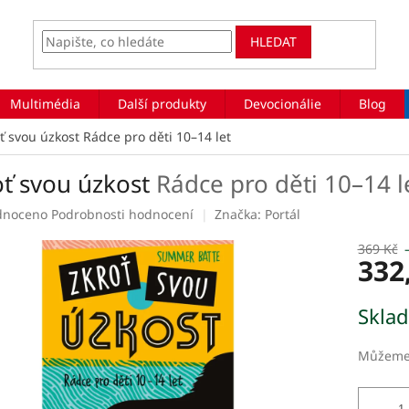
HLEDAT
Multimédia
Další produkty
Devocionálie
Blog
ť svou úzkost
Rádce pro děti 10–14 let
oť svou úzkost
Rádce pro děti 10–14 l
rné
dnoceno
Podrobnosti hodnocení
Značka:
Portál
ení
tu
369 Kč
332
Měrná
Skla
cena:
ek.
Můžeme 