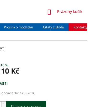
NÁKUPNÍ
Prázdný košík
KOŠÍK
Prosím o modlitbu
Citáty z Bible
Kontakty
Moje 
et
–10 %
,10 Kč
dem
doručit do:
12.8.2026