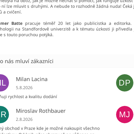
nebyla na obtíž, jak je možné nechat si pomoct, jak funguje úzkost
o ní lze mluvit s druhými. A nebude to rozhodně žádná nuda! Čeká 
ů a cvičení.
mer Batte
pracuje téměř 20 let jako publicistka a editorka.
hologii na Standfordově univerzitě a k tématu úzkosti ji přivedla 
se s touto poruchou potýká.
Milan Lacina
ML
DP
Hodnocení obchodu je 5 z 5 hvězdiček.
5.8.2026
uji rychlost a kvalitu dodání
Miroslav Rothbauer
MR
MJ
Hodnocení obchodu je 5 z 5 hvězdiček.
2.8.2026
ný obchod v Praze kde je možné nakoupit všechno