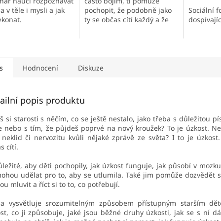
enář naučí rozpoznávat
často bojím, ti pomůže
Sociální f
 v těle i mysli a jak
pochopit, že podobně jako
dospívají
řekonat.
ty se občas cítí každý a že
jeden trapas, a dokonce ani
dva nebo pět, nic tak
hrozného neznamená....
s
Hodnocení
Diskuze
ailní popis produktu
š si starosti s něčím, co se ještě nestalo, jako třeba s důležitou 
e nebo s tím, že půjdeš poprvé na nový kroužek? To je úzkost. 
š neklid či nervozitu kvůli nějaké zprávě ze světa? I to je úzkost.
s cítí.
ůležité, aby děti pochopily, jak úzkost funguje, jak působí v mozku
ohou udělat pro to, aby se utlumila. Také jim pomůže dozvědět se
u mluvit a říct si to to, co potřebují.
ha vysvětluje srozumitelným způsobem přístupným starším dět
st, co ji způsobuje, jaké jsou běžné druhy úzkosti, jak se s ní dá