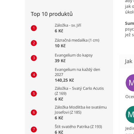
aby 
jak 
úkol
Top 10 produktů
Sum
Záložka - sv. Jiří
psyc
6 Kč
jež 
Zázračná medailka (1 cm)
10 Kč
Evangelium do kapsy
39 Kč
Evangelium na každý den
2027
140,25 Kč
Záložka – Svatý Carlo Acutis
(Z 169)
Oceň
6 Kč
Záložka Modlitba ke svatému
Josefovi (Z 185)
6 Kč
Štít svatého Patrika (Z 193)
Jedi
6 Kč