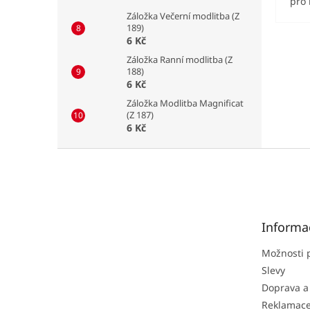
pro 
Záložka Večerní modlitba (Z
189)
6 Kč
Záložka Ranní modlitba (Z
188)
6 Kč
Záložka Modlitba Magnificat
(Z 187)
6 Kč
Z
á
p
a
t
Informa
í
Možnosti 
Slevy
Doprava a
Reklamac