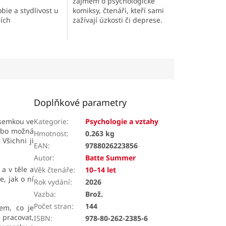
zájmem o psychologické
obie a stydlivost u
komiksy, čtenáři, kteří sami
cích
zažívají úzkosti či deprese.
Doplňkové parametry
písemkou ve
Kategorie
:
Psychologie a vztahy
Nebo možná
Hmotnost
:
0.263 kg
 Všichni ji
EAN
:
9788026223856
Autor
:
Batte Summer
 a v těle a
Věk čtenáře
:
10–14 let
, jak o ní
Rok vydání
:
2026
Vazba
:
Brož.
Počet stran
:
144
em, co je
 pracovat,
ISBN
:
978-80-262-2385-6