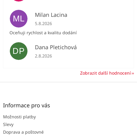
Milan Lacina
ML
Hodnocení obchodu je 5 z 5 hvězdiček.
5.8.2026
Oceňuji rychlost a kvalitu dodání
Dana Pletichová
DP
Hodnocení obchodu je 5 z 5 hvězdiček.
2.8.2026
Zobrazit další hodnocení
Z
á
p
a
Informace pro vás
t
Možnosti platby
í
Slevy
Doprava a poštovné