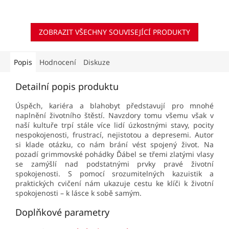
postižené, jejich blízké a
pomáhající profese.
ZOBRAZIT VŠECHNY SOUVISEJÍCÍ PRODUKTY
Popis
Hodnocení
Diskuze
Detailní popis produktu
Úspěch, kariéra a blahobyt představují pro mnohé
naplnění životního štěstí
. Navzdory tomu všemu však v
naší kultuře trpí stále více lidí úzkostnými stavy, pocity
nespokojenosti, frustrací, nejistotou a depresemi. Autor
si klade otázku, co nám brání vést spojený život. Na
pozadí grimmovské pohádky Ďábel se třemi zlatými vlasy
se zamýšlí nad podstatnými prvky pravé životní
spokojenosti. S pomocí srozumitelných kazuistik a
praktických cvičení nám ukazuje
cestu ke klíči k životní
spokojenosti – k lásce k sobě samým.
Doplňkové parametry