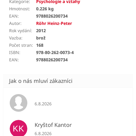
Kategorie
:
Psychologie a vztahy
Hmotnost
:
0.226 kg
EAN
:
9788026200734
Autor
:
Röhr Heinz-Peter
Rok vydání
:
2012
Vazba
:
brož
Počet stran
:
168
ISBN
:
978-80-262-0073-4
EAN
:
9788026200734
Hodnocení obchodu je 5 z 5 hvězdiček.
6.8.2026
Kryštof Kantor
KK
Hodnocení obchodu je 5 z 5 hvězdiček.
6.8.2026