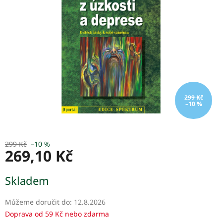
5
hvězdiček.
299 Kč
–10 %
299 Kč
–10 %
269,10 Kč
Měrná
Skladem
cena:
Můžeme doručit do:
12.8.2026
Doprava od 59 Kč nebo zdarma