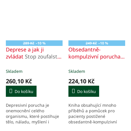
289 Kč
–10 %
249 Kč
–10 %
Deprese a jak ji
Obsedantně-
zvládat
Stop zoufalství
kompulzivní porucha a
a beznaději
jak se jí bránit
Příručka pro klienta a
Skladem
Skladem
jeho rodinu
260,10 Kč
224,10 Kč
Do košíku
Do košíku
Depresivní porucha je
Kniha obsahující mnoho
onemocnění celého
příběhů a pomůcek pro
organismu, které postihuje
pacienty postižené
tělo, náladu, myšlení i
obsedantně-kompulzivní
chování. Příručka pro
poruchou a jejich rodiny.