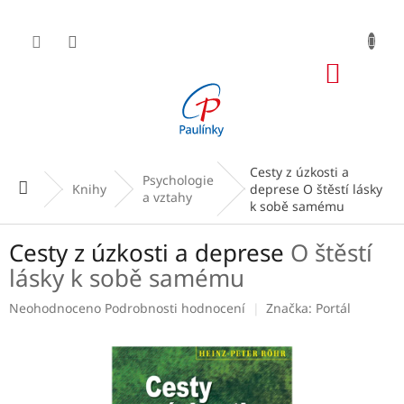
Přejít
na
obsah
NÁKUP
KOŠÍK
Cesty z úzkosti a
Psychologie
Domů
Knihy
deprese
O štěstí lásky
a vztahy
k sobě samému
Cesty z úzkosti a deprese
O štěstí
lásky k sobě samému
Průměrné
Neohodnoceno
Podrobnosti hodnocení
Značka:
Portál
hodnocení
produktu
je
0,0
z