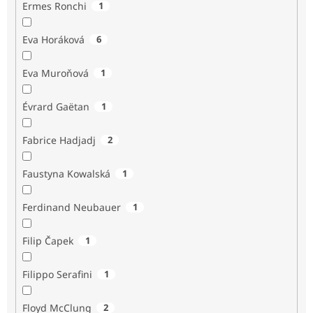
Ermes Ronchi
1
Eva Horáková
6
Eva Muroňová
1
Évrard Gaëtan
1
Fabrice Hadjadj
2
Faustyna Kowalská
1
Ferdinand Neubauer
1
Filip Čapek
1
Filippo Serafini
1
Floyd McClung
2