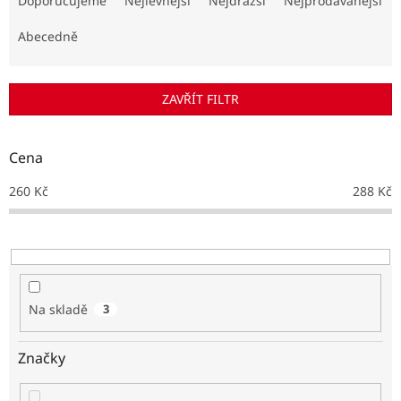
Doporučujeme
Nejlevnější
Nejdražší
Nejprodávanější
z
e
Abecedně
n
í
p
ZAVŘÍT FILTR
r
o
d
Cena
u
k
260
Kč
288
Kč
t
ů
Na skladě
3
Značky