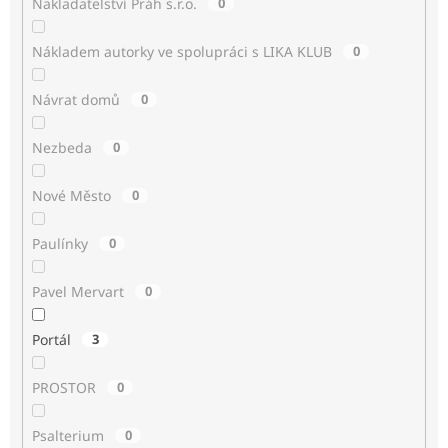
Nakladatelství Práh s.r.o.
0
Nákladem autorky ve spolupráci s LIKA KLUB
0
Návrat domů
0
Nezbeda
0
Nové Město
0
Paulínky
0
Pavel Mervart
0
Portál
3
PROSTOR
0
Psalterium
0