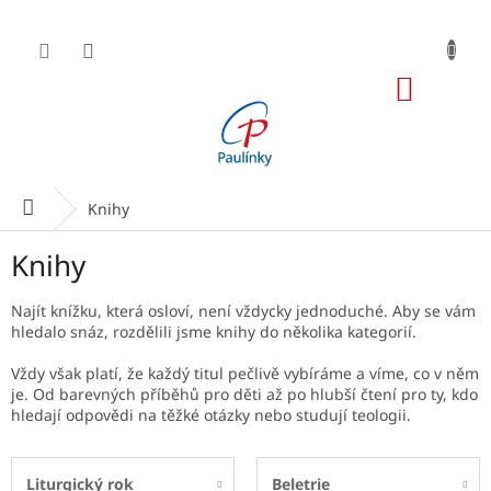
Přejít
na
obsah
NÁKUP
KOŠÍK
Domů
Knihy
Knihy
Najít knížku, která osloví, není vždycky jednoduché. Aby se vám
hledalo snáz, rozdělili jsme knihy do několika kategorií.
Vždy však platí, že každý titul pečlivě vybíráme a víme, co v něm
je. Od barevných příběhů pro děti až po hlubší čtení pro ty, kdo
hledají odpovědi na těžké otázky nebo studují teologii.
Liturgický rok
Beletrie