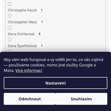
Christophe Fauré
1
Christopher West
1
Ilona Eichlerová
6
Ilona Špaňhelová
1
Ilse Sand
1
Aby vám web fungoval a vy viděli jen to, co vás zajímá
— používáme cookies, mimo jiné služby Google a
Immaculée Ilibagiza
2
Meta.
Více informací
Imrich Gazda
1
Nastavení
Ingrid Biermann
1
Odmítnout
Souhlasím
Irvin D. Yalom
3
Odběr novinek