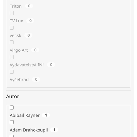
Triton
0
TV Lux
0
ver.sk
0
Virgo Art
0
Vydavatelství IN!
0
Vyšehrad
0
Autor
Abibail Rayner
1
Adam Drahokoupil
1