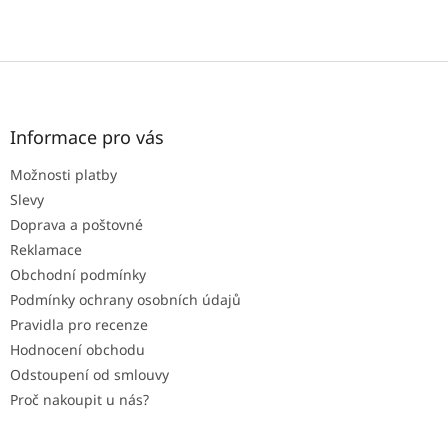
Z
á
p
a
Informace pro vás
t
Možnosti platby
í
Slevy
Doprava a poštovné
Reklamace
Obchodní podmínky
Podmínky ochrany osobních údajů
Pravidla pro recenze
Hodnocení obchodu
Odstoupení od smlouvy
Proč nakoupit u nás?