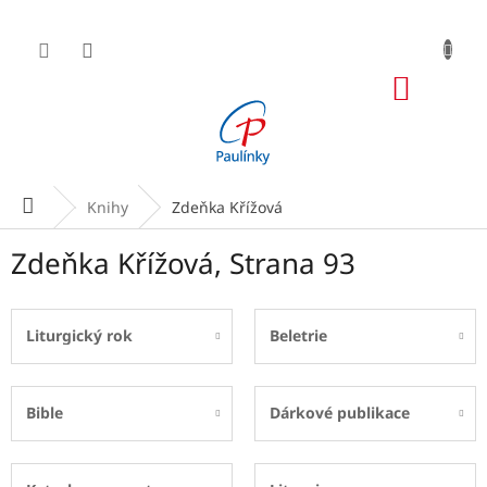
Přejít
na
obsah
NÁKUP
KOŠÍK
Domů
Knihy
Zdeňka Křížová
Zdeňka Křížová
, Strana 93
Liturgický rok
Beletrie
Bible
Dárkové publikace