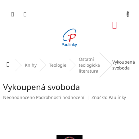
Přejít
na
obsah
NÁKUP
KOŠÍK
Ostatní
Vykoupená
Domů
Knihy
Teologie
teologická
svoboda
literatura
Vykoupená svoboda
Průměrné
Neohodnoceno
Podrobnosti hodnocení
Značka:
Paulínky
hodnocení
produktu
je
0,0
z
5
hvězdiček.