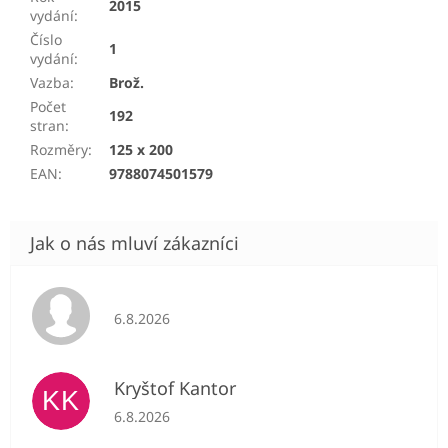
2015
vydání
:
Číslo
1
vydání
:
Vazba
:
Brož.
Počet
192
stran
:
Rozměry
:
125 x 200
EAN
:
9788074501579
Hodnocení obchodu je 5 z 5 hvězdiček.
6.8.2026
Kryštof Kantor
KK
Hodnocení obchodu je 5 z 5 hvězdiček.
6.8.2026