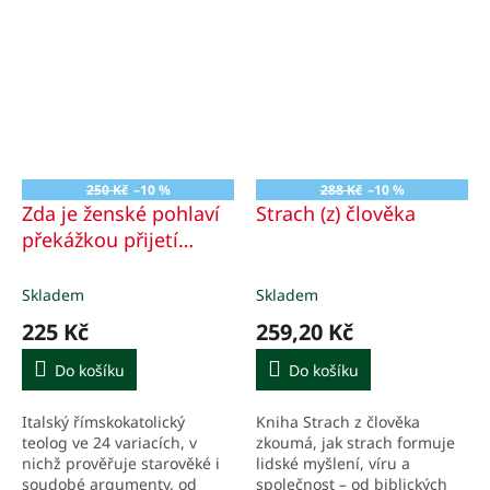
250 Kč
–10 %
288 Kč
–10 %
Zda je ženské pohlaví
Strach (z) člověka
překážkou přijetí
svěcení
Čtyřiadvacet
variací na téma
Skladem
Skladem
225 Kč
259,20 Kč
Do košíku
Do košíku
Italský římskokatolický
Kniha Strach z člověka
teolog ve 24 variacích, v
zkoumá, jak strach formuje
nichž prověřuje starověké i
lidské myšlení, víru a
soudobé argumenty, od
společnost – od biblických