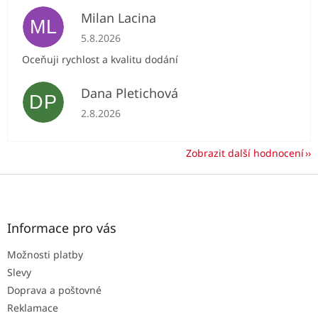
Milan Lacina
ML
Hodnocení obchodu je 5 z 5 hvězdiček.
5.8.2026
Oceňuji rychlost a kvalitu dodání
Dana Pletichová
DP
Hodnocení obchodu je 5 z 5 hvězdiček.
2.8.2026
Zobrazit další hodnocení
Z
á
p
a
Informace pro vás
t
Možnosti platby
í
Slevy
Doprava a poštovné
Reklamace