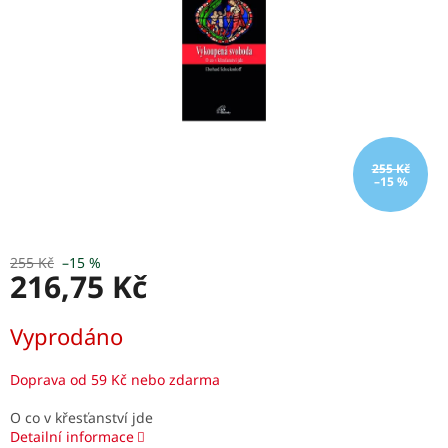
255 Kč
–15 %
255 Kč
–15 %
216,75 Kč
Měrná
Vyprodáno
cena:
Doprava od 59 Kč nebo zdarma
O co v křesťanství jde
Detailní informace