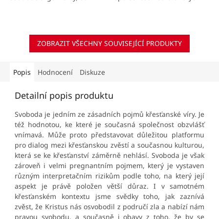
Tertuliána, Augustina,
příběhů až po moderní dobu
Tomáše Akvinského přes II.
umělé inteligence.
vatikánský koncil až po...
ZOBRAZIT VŠECHNY SOUVISEJÍCÍ PRODUKTY
Popis
Hodnocení
Diskuze
Detailní popis produktu
Svoboda je jedním ze zásadních pojmů křesťanské víry. Je
též hodnotou, ke které je současná společnost obzvlášť
vnímavá. Může proto představovat důležitou platformu
pro dialog mezi křesťanskou zvěstí a současnou kulturou,
která se ke křesťanství záměrně nehlásí. Svoboda je však
zároveň i velmi pregnantním pojmem, který je vystaven
různým interpretačním rizikům podle toho, na který její
aspekt je právě položen větší důraz. I v samotném
křesťanském kontextu jsme svědky toho, jak zaznívá
zvěst, že Kristus nás osvobodil z područí zla a nabízí nám
pravou svobodu, a současně i obavy z toho, že by se