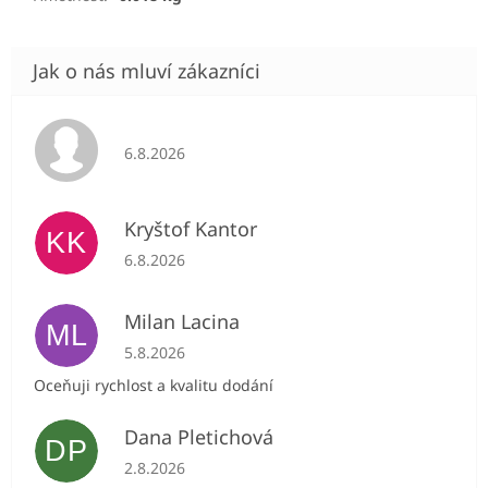
Hodnocení obchodu je 5 z 5 hvězdiček.
6.8.2026
Kryštof Kantor
KK
Hodnocení obchodu je 5 z 5 hvězdiček.
6.8.2026
Milan Lacina
ML
Hodnocení obchodu je 5 z 5 hvězdiček.
5.8.2026
Oceňuji rychlost a kvalitu dodání
Dana Pletichová
DP
Hodnocení obchodu je 5 z 5 hvězdiček.
2.8.2026