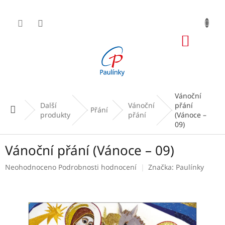
Přejít
na
obsah
NÁKUP
KOŠÍK
Vánoční
Další
Vánoční
přání
Domů
Přání
produkty
přání
(Vánoce –
09)
Vánoční přání (Vánoce – 09)
Průměrné
Neohodnoceno
Podrobnosti hodnocení
Značka:
Paulínky
hodnocení
produktu
je
0,0
z
5