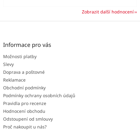
Zobrazit další hodnocení
Z
á
p
a
Informace pro vás
t
Možnosti platby
í
Slevy
Doprava a poštovné
Reklamace
Obchodní podmínky
Podmínky ochrany osobních údajů
Pravidla pro recenze
Hodnocení obchodu
Odstoupení od smlouvy
Proč nakoupit u nás?