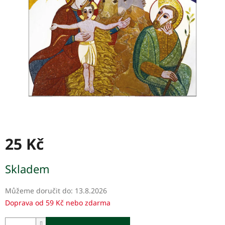
hvězdiček.
25 Kč
Měrná
Skladem
cena:
Můžeme doručit do:
13.8.2026
Doprava od 59 Kč nebo zdarma