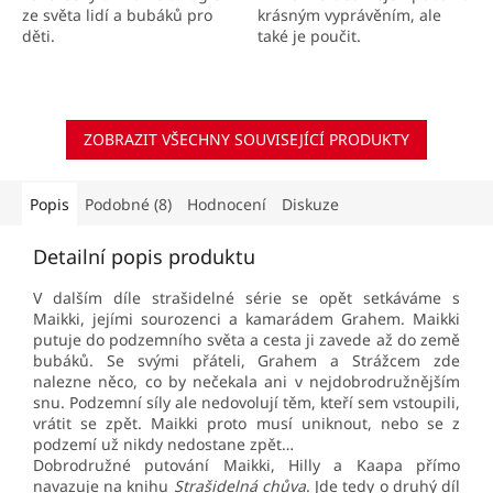
ze světa lidí a bubáků pro
krásným vyprávěním, ale
děti.
také je poučit.
ZOBRAZIT VŠECHNY SOUVISEJÍCÍ PRODUKTY
Popis
Podobné (8)
Hodnocení
Diskuze
Detailní popis produktu
V dalším díle strašidelné série se opět setkáváme s
Maikki, jejími sourozenci a kamarádem Grahem. Maikki
putuje do podzemního světa a cesta ji zavede až do země
bubáků. Se svými přáteli, Grahem a Strážcem zde
nalezne něco, co by nečekala ani v nejdobrodružnějším
snu. Podzemní síly ale nedovolují těm, kteří sem vstoupili,
vrátit se zpět. Maikki proto musí uniknout, nebo se z
podzemí už nikdy nedostane zpět…
Dobrodružné putování Maikki, Hilly a Kaapa přímo
navazuje na knihu
Strašidelná chůva
. Jde tedy o druhý díl