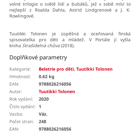
volné trilogie o světě lidí a bubáků, jež v sobě mísí to
nejlepší z Roalda Dahla, Astrid Lindgrenové a J. K.
Rowlingové.
Tuutikki Tolonen
je úspěšná a oceňovaná finská
spisovatelka pro děti a mládež. V Portále jí vyšla
kniha
Strašidelná chůva
(2018).
Doplňkové parametry
Kategorie
:
Beletrie pro děti
,
Tuutikki Tolonen
Hmotnost
:
0.62 kg
EAN
:
9788026216056
Autor
:
Tuutikki Tolonen
Rok vydání
:
2020
Číslo vydání
:
1
Vazba
:
Váz.
Počet stran
:
248
EAN
:
9788026216056