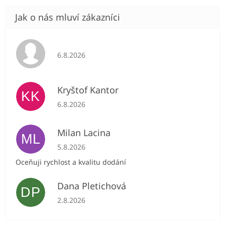
Hodnocení obchodu je 5 z 5 hvězdiček.
6.8.2026
Kryštof Kantor
KK
Hodnocení obchodu je 5 z 5 hvězdiček.
6.8.2026
Milan Lacina
ML
Hodnocení obchodu je 5 z 5 hvězdiček.
5.8.2026
Oceňuji rychlost a kvalitu dodání
Dana Pletichová
DP
Hodnocení obchodu je 5 z 5 hvězdiček.
2.8.2026