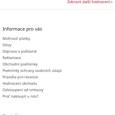
Zobrazit další hodnocení
Z
á
p
a
Informace pro vás
t
Možnosti platby
í
Slevy
Doprava a poštovné
Reklamace
Obchodní podmínky
Podmínky ochrany osobních údajů
Pravidla pro recenze
Hodnocení obchodu
Odstoupení od smlouvy
Proč nakoupit u nás?