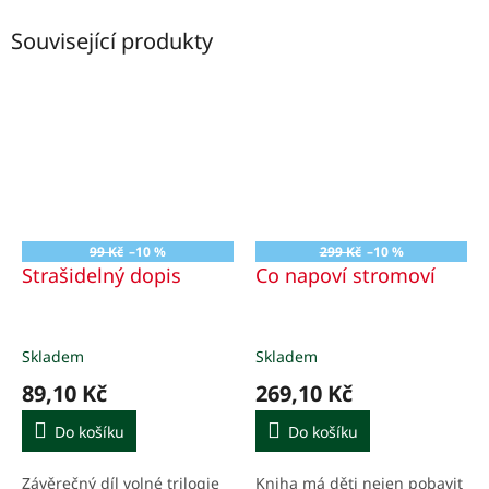
Související produkty
99 Kč
–10 %
299 Kč
–10 %
Strašidelný dopis
Co napoví stromoví
Skladem
Skladem
89,10 Kč
269,10 Kč
Do košíku
Do košíku
Závěrečný díl volné trilogie
Kniha má děti nejen pobavit