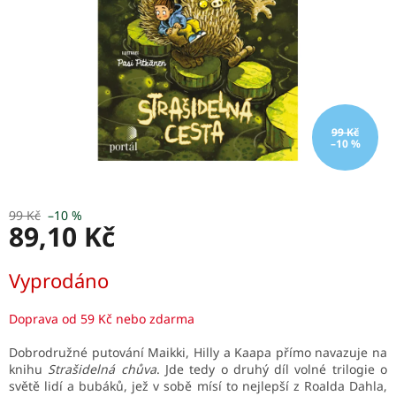
99 Kč
–10 %
99 Kč
–10 %
89,10 Kč
Měrná
Vyprodáno
cena:
Doprava od 59 Kč nebo zdarma
Dobrodružné putování Maikki, Hilly a Kaapa přímo navazuje na
knihu
Strašidelná chůva
. Jde tedy o druhý díl volné trilogie o
světě lidí a bubáků, jež v sobě mísí to nejlepší z Roalda Dahla,