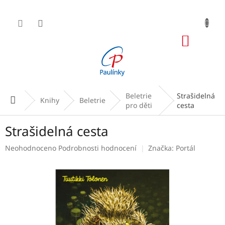
Přejít
na
obsah
NÁKUP
KOŠÍK
Beletrie
Strašidelná
Domů
Knihy
Beletrie
pro děti
cesta
Strašidelná cesta
Průměrné
Neohodnoceno
Podrobnosti hodnocení
Značka:
Portál
hodnocení
produktu
je
0,0
z
5
hvězdiček.