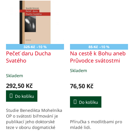
325 Kč
–10 %
85 Kč
–10 %
Pečeť daru Ducha
Na cestě k Bohu aneb
Svatého
Průvodce svátostmi
Skladem
Průměrné
Skladem
hodnocení
produktu
292,50 Kč
76,50 Kč
je
5,0
Do košíku
z
Do košíku
5
Studie Benedikta Mohelníka
hvězdiček.
OP o svátosti biřmování je
Příručka s modlitbami pro
publikací jeho doktorské
mladé lidi.
teze v oboru dogmatické
teologie.