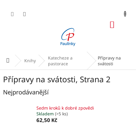
Přejít
na
obsah
NÁKUP
KOŠÍK
Katecheze a
Přípravy na
Domů
Knihy
pastorace
svátosti
Přípravy na svátosti
, Strana 2
Nejprodávanější
Sedm kroků k dobré zpovědi
Skladem
(>5 ks)
62,50 Kč