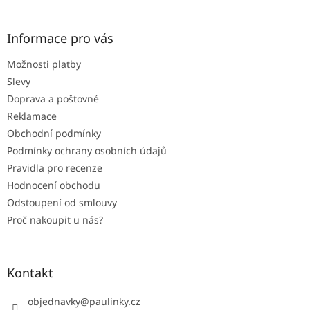
á
p
a
Informace pro vás
t
Možnosti platby
í
Slevy
Doprava a poštovné
Reklamace
Obchodní podmínky
Podmínky ochrany osobních údajů
Pravidla pro recenze
Hodnocení obchodu
Odstoupení od smlouvy
Proč nakoupit u nás?
Kontakt
objednavky
@
paulinky.cz