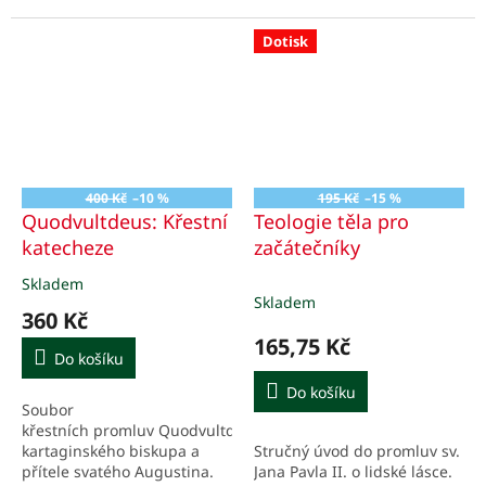
Dotisk
400 Kč
–10 %
195 Kč
–15 %
Quodvultdeus: Křestní
Teologie těla pro
katecheze
začátečníky
Skladem
Průměrné
Skladem
hodnocení
360 Kč
produktu
165,75 Kč
je
Do košíku
5,0
z
Do košíku
Soubor
5
křestních promluv Quodvultdea,
hvězdiček.
kartaginského biskupa a
Stručný úvod do promluv sv.
přítele svatého Augustina.
Jana Pavla II. o lidské lásce.