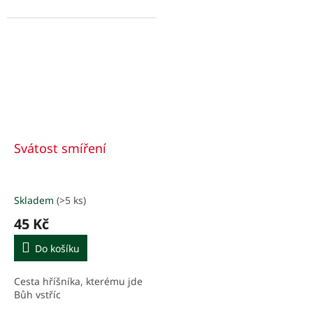
Svátost smíření
Skladem
(>5 ks)
45 Kč
Do košíku
Cesta hříšníka, kterému jde
Bůh vstříc