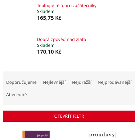
Teologie těla pro začátečníky
Skladem
165,75 Kč
Dobrá zpověď nad zlato
Skladem
170,10 Kč
Ř
a
Doporučujeme
Nejlevnější
Nejdražší
Nejprodávanější
z
e
Abecedně
n
í
p
OTEVŘÍT FILTR
r
o
V
d
ý