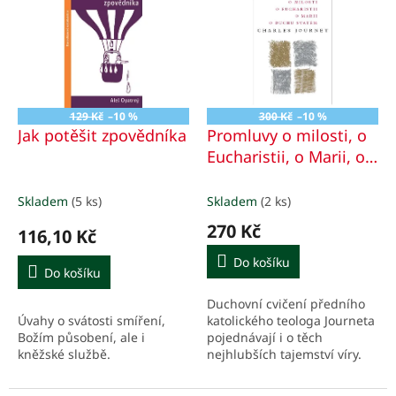
u
p
k
i
t
s
ů
p
r
o
129 Kč
–10 %
300 Kč
–10 %
d
Jak potěšit zpovědníka
Promluvy o milosti, o
u
Eucharistii, o Marii, o
k
Duchu Svatém
t
Skladem
(5 ks)
Skladem
(2 ks)
ů
270 Kč
116,10 Kč
Do košíku
Do košíku
Duchovní cvičení předního
Úvahy o svátosti smíření,
katolického teologa Journeta
Božím působení, ale i
pojednávají i o těch
kněžské službě.
nejhlubších tajemství víry.