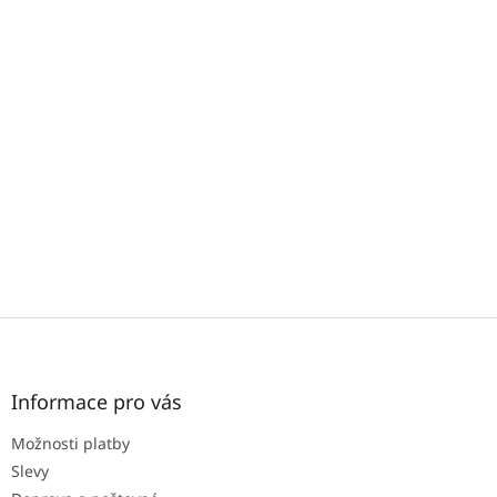
Z
á
p
a
Informace pro vás
t
Možnosti platby
í
Slevy