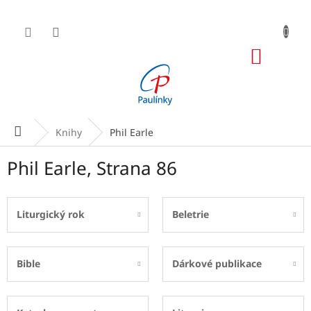
Přejít
na
obsah
NÁKUP
KOŠÍK
Domů
Knihy
Phil Earle
Phil Earle
, Strana 86
Liturgický rok
Beletrie
Bible
Dárkové publikace