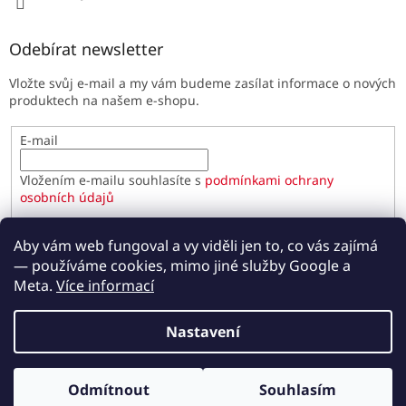
Odebírat newsletter
Vložte svůj e-mail a my vám budeme zasílat informace o nových
produktech na našem e-shopu.
E-mail
Vložením e-mailu souhlasíte s
podmínkami ochrany
osobních údajů
PŘIHLÁSIT SE
Aby vám web fungoval a vy viděli jen to, co vás zajímá
— používáme cookies, mimo jiné služby Google a
Meta.
Více informací
Vytvořil Shoptet
Nastavení
Copyright 2026
Paulínky.cz
. Všechna práva vyhrazena.
Odmítnout
Souhlasím
Upravit nastavení cookies