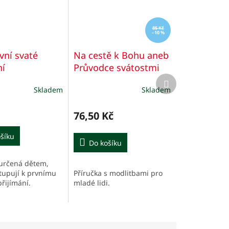
85 Kč
–10 %
vní svaté
Na cestě k Bohu aneb
ní
Průvodce svátostmi
Další
produkt
Skladem
Skladem
é
Průměrné
í
hodnocení
produktu
76,50 Kč
je
5,0
šíku
z
Do košíku
5
.
hvězdiček.
určená dětem,
Příručka s modlitbami pro
stupují k prvnímu
mladé lidi.
řijímání.