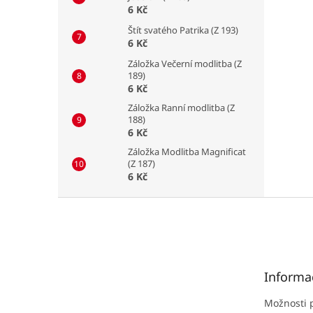
6 Kč
Štít svatého Patrika (Z 193)
6 Kč
Záložka Večerní modlitba (Z
189)
6 Kč
Záložka Ranní modlitba (Z
188)
6 Kč
Záložka Modlitba Magnificat
(Z 187)
6 Kč
Z
á
p
a
t
Informa
í
Možnosti 