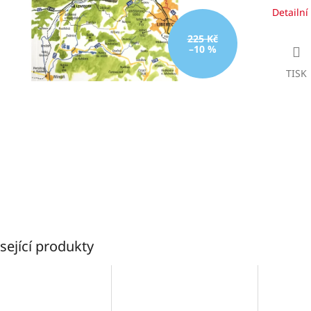
Detailní
225 Kč
–10 %
TISK
sející produkty