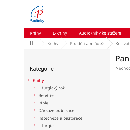
Přejít
na
obsah
Knihy
E-knihy
Audioknihy ke stažení
Domů
Knihy
Pro děti a mládež
Ke svá
P
Pan
o
Přeskočit
s
Kategorie
Průmě
Neoho
kategorie
t
hodnoc
r
produk
Knihy
a
je
Liturgický rok
n
0,0
Beletrie
z
n
5
í
Bible
hvězdič
p
Dárkové publikace
a
Katecheze a pastorace
n
Liturgie
e