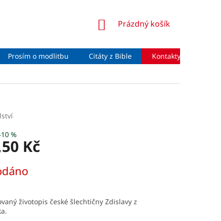
NÁKUPNÍ
Prázdný košík
KOŠÍK
Prosím o modlitbu
Citáty z Bible
Kontakty
Moje 
ství
–10 %
,50 Kč
odáno
ovaný životopis české šlechtičny Zdislavy z
a.