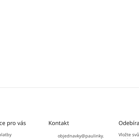
ce pro vás
Kontakt
Odebíra
platby
Vložte sv
objednavky
@
paulinky.