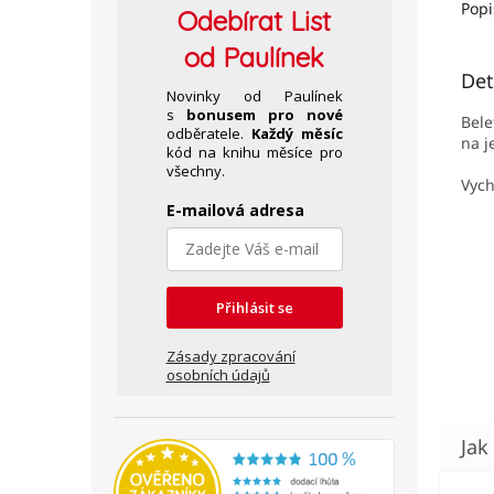
Popi
Odebírat
List
od Paulínek
Det
Novinky od Paulínek
s
bonusem pro nové
Bele
odběratele.
Každý měsíc
na j
kód na knihu měsíce pro
všechny.
Vych
E-mailová adresa
Přihlásit se
Zásady zpracování
osobních údajů