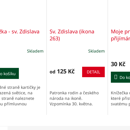
ka - sv. Zdislava
Sv. Zdislava (ikona
Moje pr
263)
přijímá
Skladem
Skladem
Průměrn
hodnocen
produktu
30 Kč
je
125 Kč
od
DETAIL
o košíku
5,0
Do ko
z
5
né straně kartičky je
hvězdiček
Knížečka 
azená světice, na
Patronka rodin a českého
které při
 straně naleznete
národa na ikoně.
svatému p
ou přímluvnou
Vzpomínka 30. května.
tbu a podstatné údaje
ho života, stručně v
h.