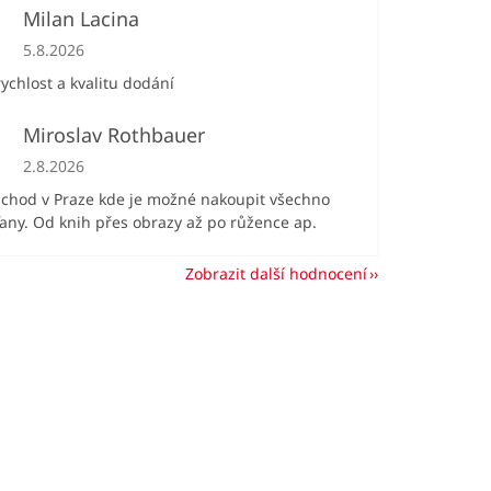
Milan Lacina
Hodnocení obchodu je 5 z 5 hvězdiček.
5.8.2026
ychlost a kvalitu dodání
Miroslav Rothbauer
Hodnocení obchodu je 5 z 5 hvězdiček.
2.8.2026
bchod v Praze kde je možné nakoupit všechno
ťany. Od knih přes obrazy až po růžence ap.
Zobrazit další hodnocení