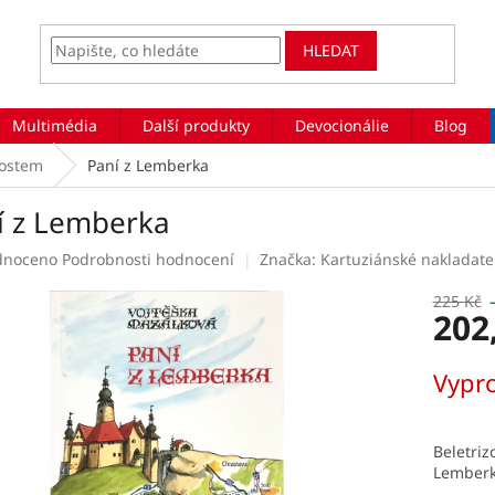
HLEDAT
Multimédia
Další produkty
Devocionálie
Blog
tostem
Paní z Lemberka
í z Lemberka
rné
dnoceno
Podrobnosti hodnocení
Značka:
Kartuziánské nakladatel
ení
tu
225 Kč
202
Měrná
Vypr
cena:
ek.
Beletriz
Lemberk