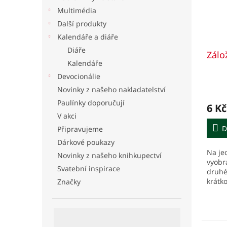
Multimédia
Další produkty
Kalendáře a diáře
Diáře
Zálož
Kalendáře
Devocionálie
Novinky z našeho nakladatelství
Paulínky doporučují
6 Kč
V akci
D
Připravujeme
Dárkové poukazy
Na jed
Novinky z našeho knihkupectví
vyobr
Svatební inspirace
druhé
krátk
Značky
modli
z její
bodec