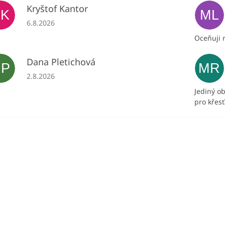
Kryštof Kantor
KK
ML
Hodnocení obchodu je 5 z 5 hvězdiček.
6.8.2026
Oceňuji r
Dana Pletichová
DP
MR
Hodnocení obchodu je 5 z 5 hvězdiček.
2.8.2026
Jediný o
pro křes