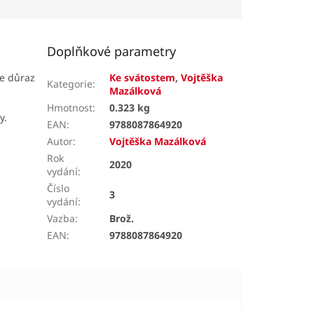
Doplňkové parametry
de důraz
Ke svátostem
,
Vojtěška
Kategorie
:
Mazálková
Hmotnost
:
0.323 kg
y.
EAN
:
9788087864920
Autor
:
Vojtěška Mazálková
Rok
2020
vydání
:
Číslo
3
vydání
:
Vazba
:
Brož.
EAN
:
9788087864920