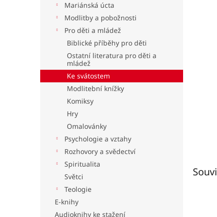
Mariánská úcta
l
Modlitby a pobožnosti
Pro děti a mládež
Biblické příběhy pro děti
Ostatní literatura pro děti a
mládež
Ke svátostem
Modlitební knížky
Komiksy
Hry
Omalovánky
Psychologie a vztahy
Rozhovory a svědectví
Spiritualita
Souvi
Světci
Teologie
E-knihy
Audioknihy ke stažení