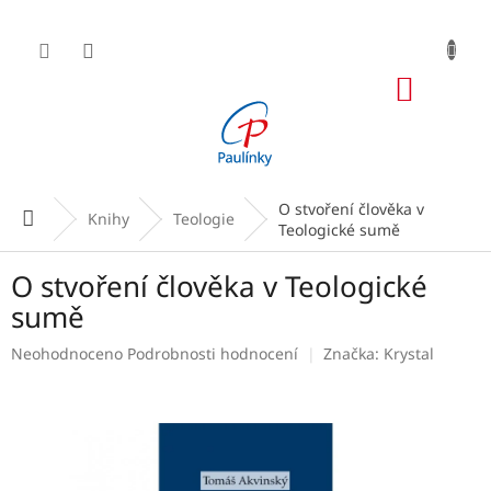
Přejít
na
obsah
NÁKUP
KOŠÍK
O stvoření člověka v
Domů
Knihy
Teologie
Teologické sumě
O stvoření člověka v Teologické
sumě
Průměrné
Neohodnoceno
Podrobnosti hodnocení
Značka:
Krystal
hodnocení
produktu
je
0,0
z
5