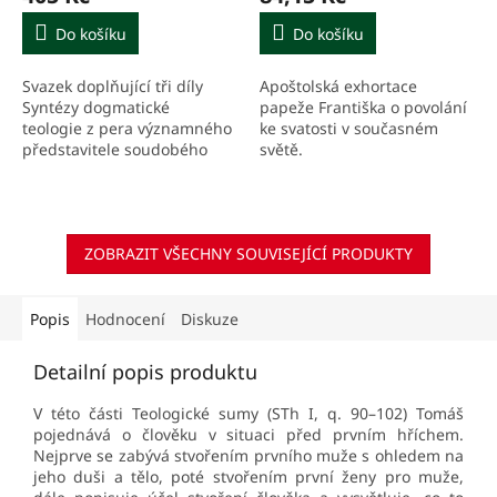
Do košíku
Do košíku
Svazek doplňující tři díly
Apoštolská exhortace
Syntézy dogmatické
papeže Františka o povolání
teologie z pera významného
ke svatosti v současném
představitele soudobého
světě.
tomismu rozšiřuje předchozí
výklad a již představené
oblasti zde...
ZOBRAZIT VŠECHNY SOUVISEJÍCÍ PRODUKTY
Popis
Hodnocení
Diskuze
Detailní popis produktu
V této části Teologické sumy (STh I, q. 90–102) Tomáš
pojednává o člověku v situaci před prvním hříchem.
Nejprve se zabývá stvořením prvního muže s ohledem na
jeho duši a tělo, poté stvořením první ženy pro muže,