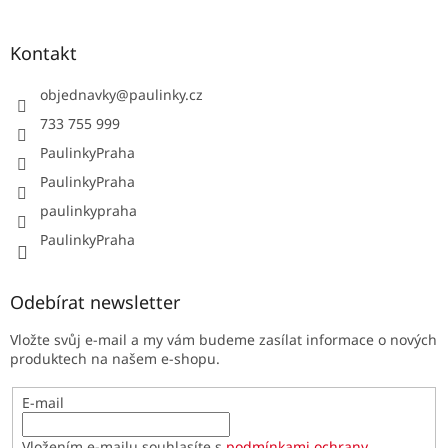
Kontakt
objednavky
@
paulinky.cz
733 755 999
PaulinkyPraha
PaulinkyPraha
paulinkypraha
PaulinkyPraha
Odebírat newsletter
Vložte svůj e-mail a my vám budeme zasílat informace o nových
produktech na našem e-shopu.
E-mail
Vložením e-mailu souhlasíte s
podmínkami ochrany