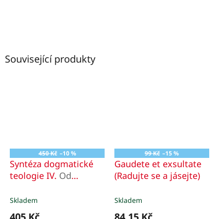
Související produkty
450 Kč
–10 %
99 Kč
–15 %
Syntéza dogmatické
Gaudete et exsultate
teologie IV.
Od
(Radujte se a jásejte)
stvoření ke Trojici
Skladem
Skladem
405 Kč
84,15 Kč