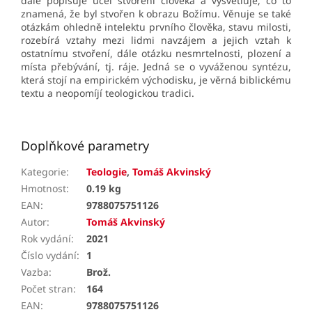
dále popisuje účel stvoření člověka a vysvětluje, co to
znamená, že byl stvořen k obrazu Božímu. Věnuje se také
otázkám ohledně intelektu prvního člověka, stavu milosti,
rozebírá vztahy mezi lidmi navzájem a jejich vztah k
ostatnímu stvoření, dále otázku nesmrtelnosti, plození a
místa přebývání, tj. ráje. Jedná se o vyváženou syntézu,
která stojí na empi­ric­kém východisku, je věrná biblickému
textu a ne­opo­míjí teo­lo­gickou tradici.
Doplňkové parametry
Kategorie
:
Teologie
,
Tomáš Akvinský
Hmotnost
:
0.19 kg
EAN
:
9788075751126
Autor
:
Tomáš Akvinský
Rok vydání
:
2021
Číslo vydání
:
1
Vazba
:
Brož.
Počet stran
:
164
EAN
:
9788075751126