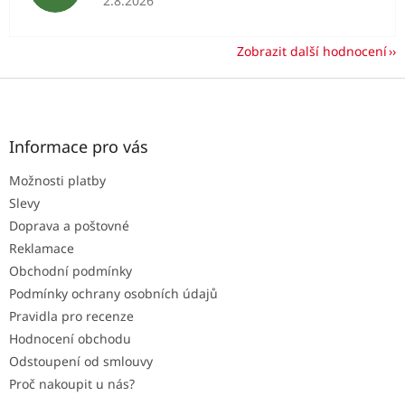
2.8.2026
Zobrazit další hodnocení
Z
á
p
a
Informace pro vás
t
Možnosti platby
í
Slevy
Doprava a poštovné
Reklamace
Obchodní podmínky
Podmínky ochrany osobních údajů
Pravidla pro recenze
Hodnocení obchodu
Odstoupení od smlouvy
Proč nakoupit u nás?