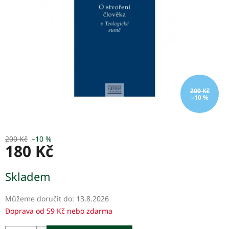
hvězdiček.
200 Kč
–10 %
200 Kč
–10 %
180 Kč
Měrná
Skladem
cena:
Můžeme doručit do:
13.8.2026
Doprava od 59 Kč nebo zdarma