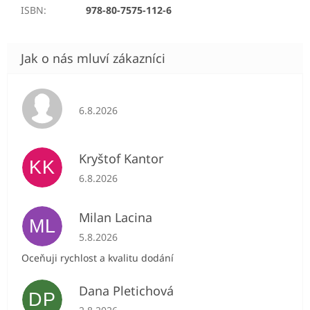
ISBN
:
978-80-7575-112-6
Hodnocení obchodu je 5 z 5 hvězdiček.
6.8.2026
Kryštof Kantor
KK
Hodnocení obchodu je 5 z 5 hvězdiček.
6.8.2026
Milan Lacina
ML
Hodnocení obchodu je 5 z 5 hvězdiček.
5.8.2026
Oceňuji rychlost a kvalitu dodání
Dana Pletichová
DP
Hodnocení obchodu je 5 z 5 hvězdiček.