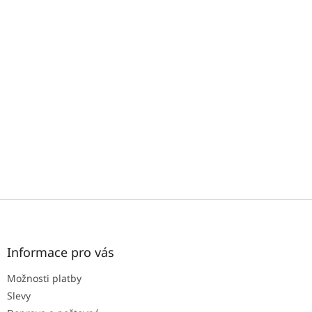
Z
á
p
a
Informace pro vás
t
Možnosti platby
í
Slevy