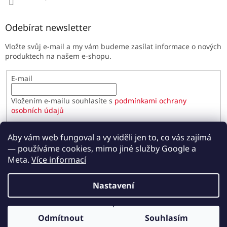
Odebírat newsletter
Vložte svůj e-mail a my vám budeme zasílat informace o nových
produktech na našem e-shopu.
E-mail
Vložením e-mailu souhlasíte s
podmínkami ochrany
osobních údajů
PŘIHLÁSIT SE
Aby vám web fungoval a vy viděli jen to, co vás zajímá
— používáme cookies, mimo jiné služby Google a
Meta.
Více informací
Vytvořil Shoptet
Nastavení
Copyright 2026
Paulínky.cz
. Všechna práva vyhrazena.
Odmítnout
Souhlasím
Upravit nastavení cookies