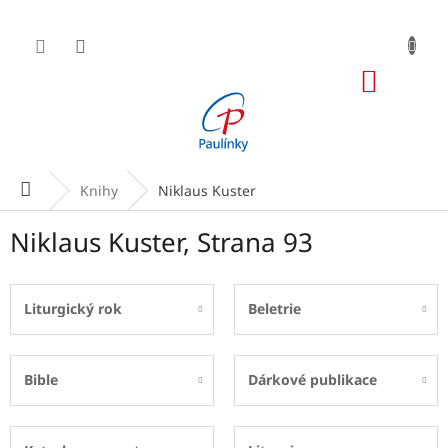
Přejít
na
obsah
NÁKUP
KOŠÍK
Domů
Knihy
Niklaus Kuster
Niklaus Kuster
, Strana 93
Liturgický rok
Beletrie
Bible
Dárkové publikace