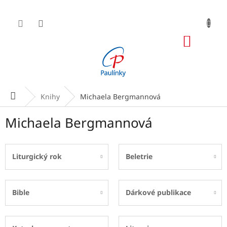
Přejít
na
obsah
NÁKUP
KOŠÍK
Domů
Knihy
Michaela Bergmannová
Michaela Bergmannová
Liturgický rok
Beletrie
Bible
Dárkové publikace