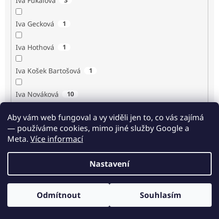
Iva Fukalová
Iva Gecková
1
Iva Hothová
1
Iva Košek Bartošová
1
Iva Nováková
10
Aby vám web fungoval a vy viděli jen to, co vás zajímá
Iva Procházková
1
— používáme cookies, mimo jiné služby Google a
Meta.
Více informací
Ivan Renč
1
Nastavení
Ivan Steiger
1
Ivana Karásková
1
Odmítnout
Souhlasím
Odběr novinek
Jack Frost
1