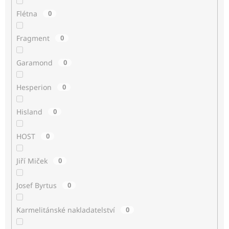
Flétna
0
Fragment
0
Garamond
0
Hesperion
0
Hisland
0
HOST
0
Jiří Miček
0
Josef Byrtus
0
Karmelitánské nakladatelství
0