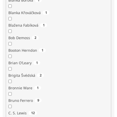
Blanka Borová
Blanka Křováčková
1
Blažena Fabíková
1
Bob Demoss
2
Booton Herndon
1
Brian O’Leary
1
Brigita Švédská
2
Bronnie Ware
1
Bruno Ferrero
9
C. S. Lewis
12