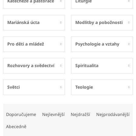
Katecheze a pastorace
Liturgie
Mariánská úcta
Modlitby a pobožnosti
Pro děti a mládež
Psychologie a vztahy
Rozhovory a svědectví
Spiritualita
Světci
Teologie
Ř
a
Doporučujeme
Nejlevnější
Nejdražší
Nejprodávanější
z
e
Abecedně
n