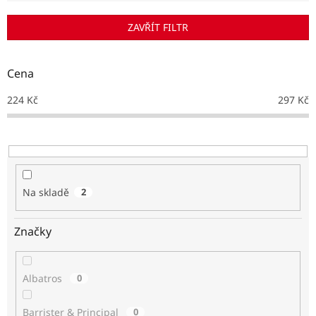
í
p
ZAVŘÍT FILTR
r
o
d
Cena
u
k
224
Kč
297
Kč
t
ů
Na skladě
2
Značky
Albatros
0
Barrister & Principal
0