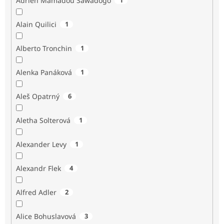
Adrien Mamadou Sawadogo
Alain Quilici
1
Alberto Tronchin
1
Alenka Panáková
1
Aleš Opatrný
6
Aletha Solterová
1
Alexander Levy
1
Alexandr Flek
4
Alfred Adler
2
Alice Bohuslavová
3