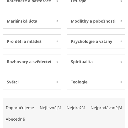
Katecheze a pastorace
Liturgie
Mariánská úcta
Modlitby a pobožnosti
Pro děti a mládež
Psychologie a vztahy
Rozhovory a svědectví
Spiritualita
Světci
Teologie
Ř
a
Doporučujeme
Nejlevnější
Nejdražší
Nejprodávanější
z
e
Abecedně
n