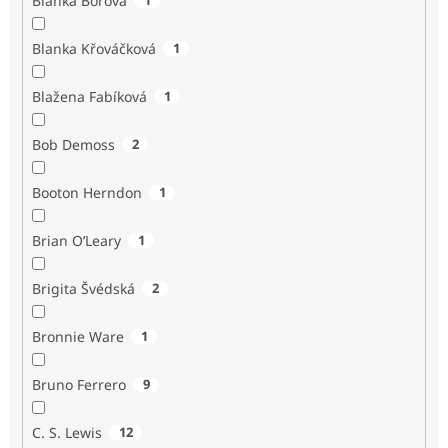
Blanka Borová
Blanka Křováčková
1
Blažena Fabíková
1
Bob Demoss
2
Booton Herndon
1
Brian O’Leary
1
Brigita Švédská
2
Bronnie Ware
1
Bruno Ferrero
9
C. S. Lewis
12