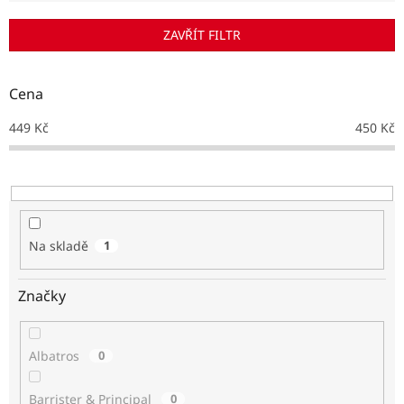
í
p
ZAVŘÍT FILTR
r
o
d
Cena
u
k
449
Kč
450
Kč
t
ů
Na skladě
1
Značky
Albatros
0
Barrister & Principal
0