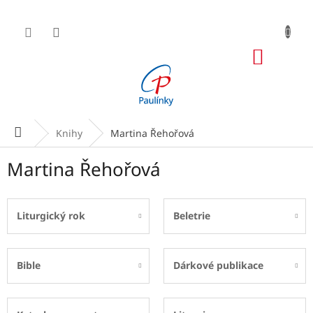
Přejít
na
obsah
NÁKUP
KOŠÍK
Domů
Knihy
Martina Řehořová
Martina Řehořová
Liturgický rok
Beletrie
Bible
Dárkové publikace