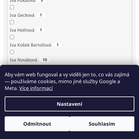
Iva Fukalová
Iva Gecková
1
Iva Hothová
1
Iva Košek Bartošová
1
Iva Nováková
10
Aby vám web fungoval a vy viděli jen to, co vás zajímá
Iva Procházková
1
— používáme cookies, mimo jiné služby Google a
Meta.
Více informací
Ivan Renč
1
Nastavení
Ivan Steiger
1
Ivana Karásková
1
Odmítnout
Souhlasím
Odběr novinek
Jack Frost
1