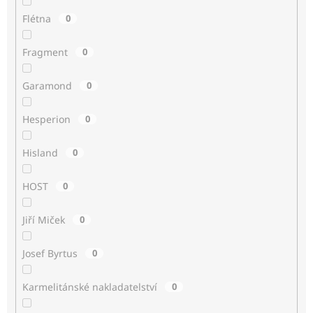
Flétna
0
Fragment
0
Garamond
0
Hesperion
0
Hisland
0
HOST
0
Jiří Miček
0
Josef Byrtus
0
Karmelitánské nakladatelství
0