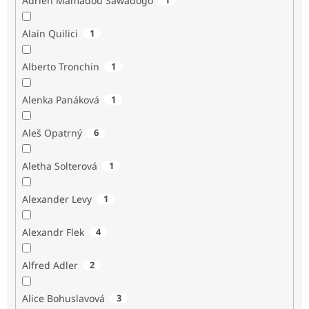
Adrien Mamadou Sawadogo
Alain Quilici
1
Alberto Tronchin
1
Alenka Panáková
1
Aleš Opatrný
6
Aletha Solterová
1
Alexander Levy
1
Alexandr Flek
4
Alfred Adler
2
Alice Bohuslavová
3