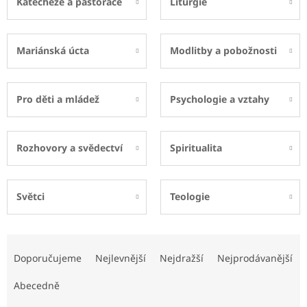
Katecheze a pastorace
Liturgie
Mariánská úcta
Modlitby a pobožnosti
Pro děti a mládež
Psychologie a vztahy
Rozhovory a svědectví
Spiritualita
Světci
Teologie
Ř
a
Doporučujeme
Nejlevnější
Nejdražší
Nejprodávanější
z
e
Abecedně
n