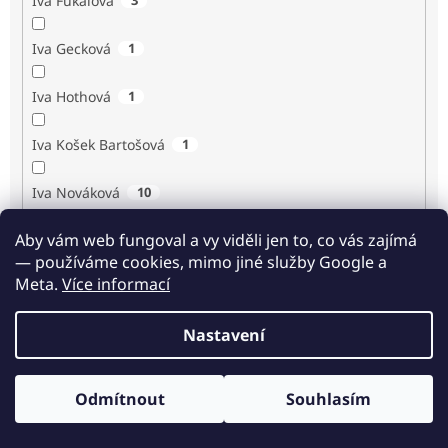
Iva Fukalová
Iva Gecková
1
Iva Hothová
1
Iva Košek Bartošová
1
Iva Nováková
10
Aby vám web fungoval a vy viděli jen to, co vás zajímá
Iva Procházková
1
— používáme cookies, mimo jiné služby Google a
Meta.
Více informací
Ivan Renč
1
Nastavení
Ivan Steiger
1
Ivana Karásková
1
Odmítnout
Souhlasím
Odběr novinek
Jack Frost
1