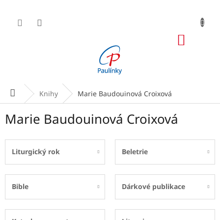
Přejít
na
obsah
NÁKUP
KOŠÍK
Domů
Knihy
Marie Baudouinová Croixová
Marie Baudouinová Croixová
Liturgický rok
Beletrie
Bible
Dárkové publikace