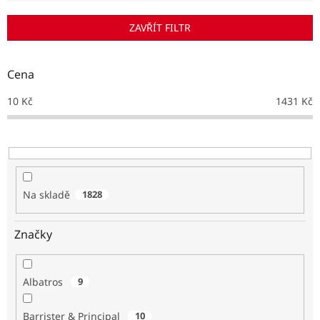
í
p
ZAVŘÍT FILTR
r
o
d
Cena
u
k
10
Kč
1431
Kč
t
ů
Na skladě
1828
Značky
Albatros
9
Barrister & Principal
10