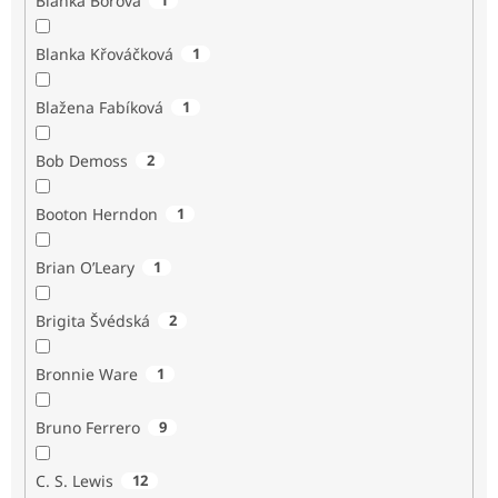
Blanka Borová
Blanka Křováčková
1
Blažena Fabíková
1
Bob Demoss
2
Booton Herndon
1
Brian O’Leary
1
Brigita Švédská
2
Bronnie Ware
1
Bruno Ferrero
9
C. S. Lewis
12