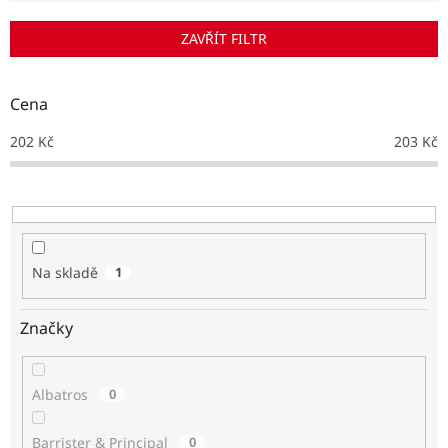
í
p
ZAVŘÍT FILTR
r
o
d
Cena
u
k
202
Kč
203
Kč
t
ů
Na skladě
1
Značky
Albatros
0
Barrister & Principal
0