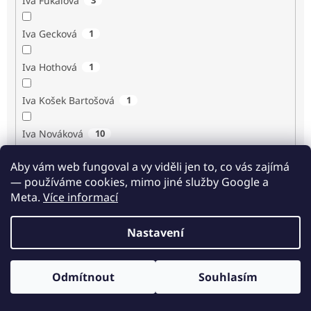
Iva Fukalová
Iva Gecková
1
Iva Hothová
1
Iva Košek Bartošová
1
Iva Nováková
10
Aby vám web fungoval a vy viděli jen to, co vás zajímá
Iva Procházková
1
— používáme cookies, mimo jiné služby Google a
Meta.
Více informací
Ivan Renč
1
Nastavení
Ivan Steiger
1
Ivana Karásková
1
Odmítnout
Souhlasím
Odběr novinek
Jack Frost
1