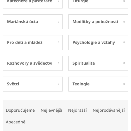
Katecheze a pastorace
Liturgie
Mariánská úcta
Modlitby a pobožnosti
Pro děti a mládež
Psychologie a vztahy
Rozhovory a svědectví
Spiritualita
Světci
Teologie
Ř
a
Doporučujeme
Nejlevnější
Nejdražší
Nejprodávanější
z
e
Abecedně
n