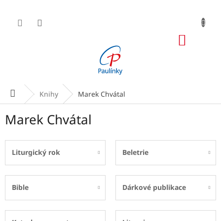
Přejít
na
obsah
NÁKUP
KOŠÍK
Domů
Knihy
Marek Chvátal
Marek Chvátal
Liturgický rok
Beletrie
Bible
Dárkové publikace