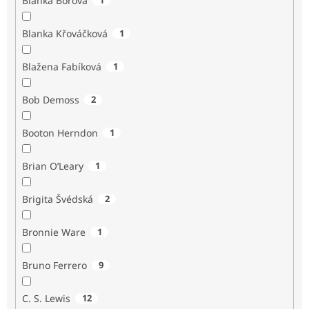
Blanka Borová
Blanka Křováčková
1
Blažena Fabíková
1
Bob Demoss
2
Booton Herndon
1
Brian O’Leary
1
Brigita Švédská
2
Bronnie Ware
1
Bruno Ferrero
9
C. S. Lewis
12