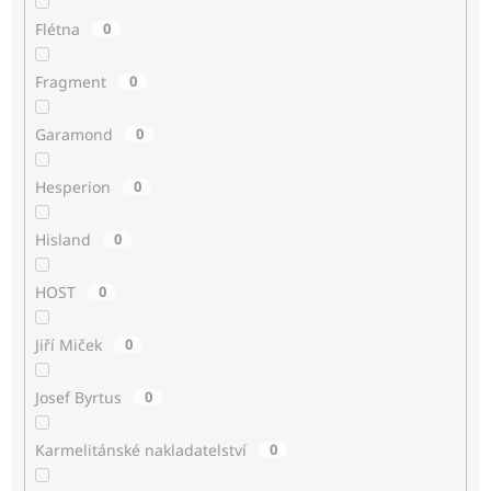
Flétna
0
Fragment
0
Garamond
0
Hesperion
0
Hisland
0
HOST
0
Jiří Miček
0
Josef Byrtus
0
Karmelitánské nakladatelství
0