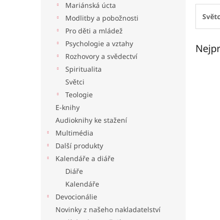
Mariánská úcta
l
Světc
Modlitby a pobožnosti
Pro děti a mládež
Psychologie a vztahy
Nejpr
Rozhovory a svědectví
Spiritualita
Světci
Teologie
E-knihy
Audioknihy ke stažení
Multimédia
Další produkty
Kalendáře a diáře
Diáře
Kalendáře
Devocionálie
Novinky z našeho nakladatelství