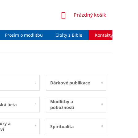
NÁKUPNÍ
Prázdný košík
KOŠÍK
Prosím o modlitbu
Citáty z Bible
Kontakty
Moje 
Dárkové publikace
Modlitby a
ská úcta
pobožnosti
ory a
Spiritualita
ví