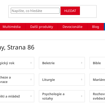
HLEDAT
Multimédia
Další produkty
Devocionálie
Blog
hy
, Strana 86
gický rok
Beletrie
Bible
cheze a
Liturgie
Marián
orace
Psychologie a
Rozhov
ěti a mládež
vztahy
svědect