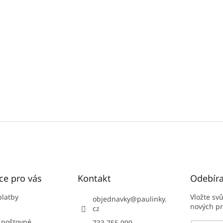
ce pro vás
Kontakt
Odebíra
platby
Vložte sv
objednavky
@
paulinky.
nových p
cz
 poštovné
733 755 999