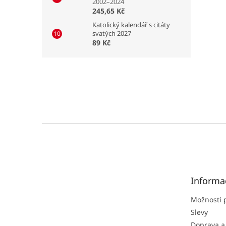
2002–2024
245,65 Kč
Katolický kalendář s citáty
svatých 2027
89 Kč
Z
á
p
a
t
Informa
í
Možnosti 
Slevy
Doprava a