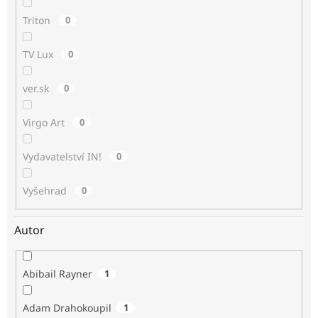
Triton
0
TV Lux
0
ver.sk
0
Virgo Art
0
Vydavatelství IN!
0
Vyšehrad
0
Autor
Abibail Rayner
1
Adam Drahokoupil
1