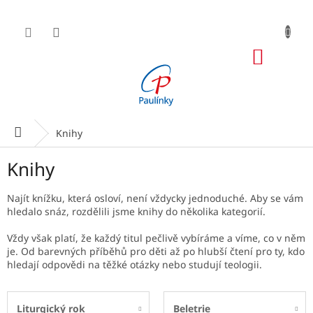
Přejít
na
obsah
NÁKUP
KOŠÍK
Domů
Knihy
Knihy
Najít knížku, která osloví, není vždycky jednoduché. Aby se vám
hledalo snáz, rozdělili jsme knihy do několika kategorií.
Vždy však platí, že každý titul pečlivě vybíráme a víme, co v něm
je. Od barevných příběhů pro děti až po hlubší čtení pro ty, kdo
hledají odpovědi na těžké otázky nebo studují teologii.
Liturgický rok
Beletrie