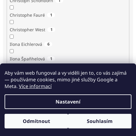
Christoph Schönborn
1
Christophe Fauré
1
Christopher West
1
Ilona Eichlerová
6
Ilona Špaňhelová
1
Aby vám web fungoval a vy viděli jen to, co vás zajímá
Ilse Sand
1
— používáme cookies, mimo jiné služby Google a
Meta.
Více informací
Immaculée Ilibagiza
2
Nastavení
Imrich Gazda
1
Ingrid Biermann
1
Odmítnout
Souhlasím
Odběr novinek
Irvin D. Yalom
3