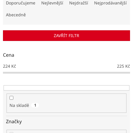
a
Doporučujeme
Nejlevnější
Nejdražší
Nejprodávanější
z
e
Abecedně
n
í
p
ZAVŘÍT FILTR
r
o
d
Cena
u
k
224
Kč
225
Kč
t
ů
Na skladě
1
Značky