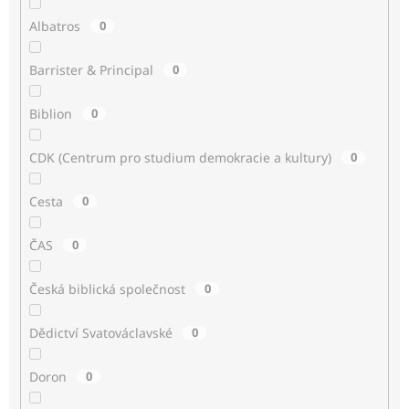
Albatros
0
Barrister & Principal
0
Biblion
0
CDK (Centrum pro studium demokracie a kultury)
0
Cesta
0
ČAS
0
Česká biblická společnost
0
Dědictví Svatováclavské
0
Doron
0