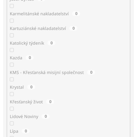
Karmelitánské nakladatelství
0
Kartuziánské nakladatelství
0
Katolický týdeník
0
Kazda
0
KMS - Křesťanská misijní společnost
0
Krystal
0
Křesťanský život
0
Lidové Noviny
0
Lípa
0