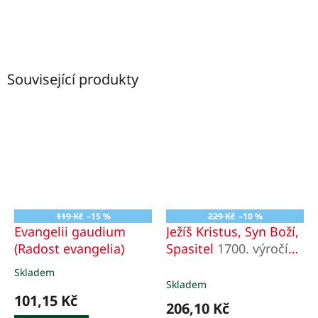
Související produkty
119 Kč
–15 %
229 Kč
–10 %
Evangelii gaudium
Ježíš Kristus, Syn Boží,
(Radost evangelia)
Spasitel
1700. výročí
nikajského
Skladem
Průměrné
ekumenického koncilu
Skladem
hodnocení
101,15 Kč
produktu
206,10 Kč
je