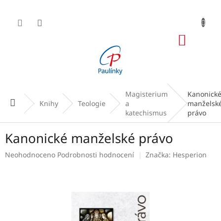
Přejít
na
obsah
NÁKUP
KOŠÍK
Magisterium
Kanonick
Domů
Knihy
Teologie
a
manželsk
katechismus
právo
Kanonické manželské právo
Průměrné
Neohodnoceno
Podrobnosti hodnocení
Značka:
Hesperion
hodnocení
produktu
je
0,0
z
5
hvězdiček.