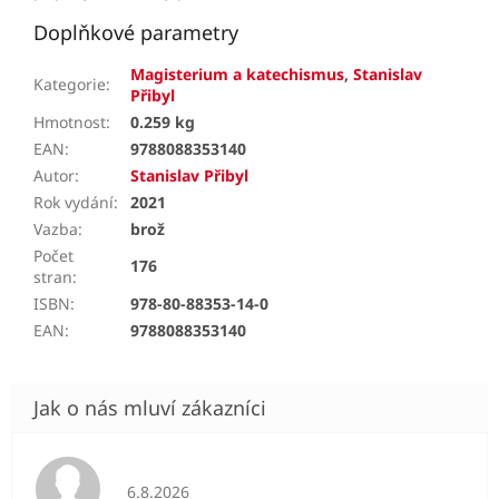
Doplňkové parametry
Magisterium a katechismus
,
Stanislav
Kategorie
:
Přibyl
Hmotnost
:
0.259 kg
EAN
:
9788088353140
Autor
:
Stanislav Přibyl
Rok vydání
:
2021
Vazba
:
brož
Počet
176
stran
:
ISBN
:
978-80-88353-14-0
EAN
:
9788088353140
Hodnocení obchodu je 5 z 5 hvězdiček.
6.8.2026