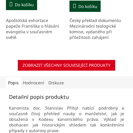
5,0
Do košíku
Do košíku
z
5
Apoštolská exhortace
Český překlad dokumentu
hvězdiček.
papeže Františka o hlásání
Mezinárodní teologické
evangelia v současném
komise, vydaného při
světě.
příležitosti zahájení
nikajského koncilu v roce
325. Předkládaný text má
nejen připomenout smysl a
význam...
ZOBRAZIT VŠECHNY SOUVISEJÍCÍ PRODUKTY
Popis
Hodnocení
Diskuze
Detailní popis produktu
Kanonista doc. Stanislav Přibyl nabízí podrobný a
současně čtivý přehled nauky o manželství, jak je
obsažená v Kodexu kanonického práva. Výklad je
obohacen jak historickým vhledem tak konkrétními
případy z autorovy praxe.