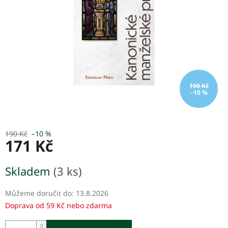
190 Kč
–10 %
190 Kč
–10 %
171 Kč
Měrná
Skladem
(3 ks)
cena:
Můžeme doručit do:
13.8.2026
Doprava od 59 Kč nebo zdarma