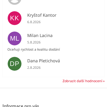
Kryštof Kantor
KK
Hodnocení obchodu je 5 z 5 hvězdiček.
6.8.2026
Milan Lacina
ML
Hodnocení obchodu je 5 z 5 hvězdiček.
5.8.2026
Oceňuji rychlost a kvalitu dodání
Dana Pletichová
DP
Hodnocení obchodu je 5 z 5 hvězdiček.
2.8.2026
Zobrazit další hodnocení
Z
á
p
a
Informace pro vás