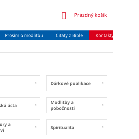
NÁKUPNÍ
Prázdný košík
KOŠÍK
Prosím o modlitbu
Citáty z Bible
Kontakty
Moje 
Dárkové publikace
Modlitby a
ská úcta
pobožnosti
ory a
Spiritualita
ví