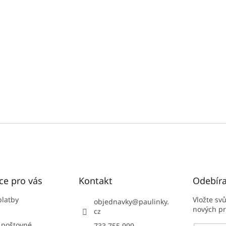
ce pro vás
Kontakt
Odebíra
platby
Vložte sv
objednavky
@
paulinky.
nových p
cz
 poštovné
733 755 999