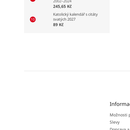
2002–2024
245,65 Kč
Katolický kalendář s citáty
svatých 2027
89 Kč
Z
á
p
a
t
Informa
í
Možnosti 
Slevy
Doprava a