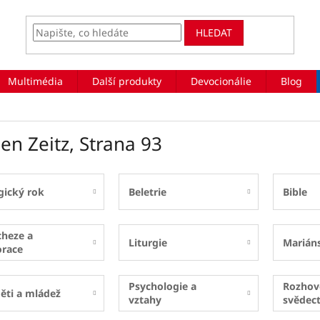
HLEDAT
Multimédia
Další produkty
Devocionálie
Blog
en Zeitz
, Strana 93
gický rok
Beletrie
Bible
cheze a
Liturgie
Marián
orace
Psychologie a
Rozhov
ěti a mládež
vztahy
svědect