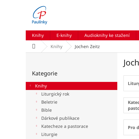
Přejít
na
obsah
Knihy
E-knihy
Audioknihy ke stažení
Domů
Knihy
Jochen Zeitz
P
Joch
o
Přeskočit
s
Kategorie
kategorie
t
r
Litur
Knihy
a
Liturgický rok
n
Beletrie
n
Kate
past
í
Bible
p
Dárkové publikace
a
Katecheze a pastorace
Pro d
n
Liturgie
e