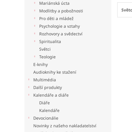
Mariánská úcta
l
Světc
Modlitby a pobožnosti
Pro děti a mládež
Psychologie a vztahy
Rozhovory a svědectví
Spiritualita
Světci
Teologie
E-knihy
Audioknihy ke stažení
Multimédia
Další produkty
Kalendáře a diáře
Diáře
Kalendáře
Devocionálie
Novinky z našeho nakladatelství